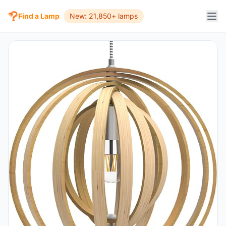
Find a Lamp
New: 21,850+ lamps