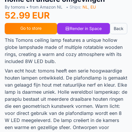
By tomons • from Amazon NL
• Ships:
NL
,
EU
52.99 EUR
Go to store
Render in Space
Back
This Tomons ceiling lamp features a unique hollow
globe lampshade made of multiple rotatable wooden
rings, creating a warm and cozy atmosphere with its
included 8W LED bulb.
Van echt hout: tomons heeft een serie hoogwaardige
houten lampen ontwikkeld. De plafondlamp is gemaakt
van gelaagd fijn hout met natuurlijke nerf en kleur. Elke
lamp is daarmee uniek. Holle wereldbol lampenkap: de
paraplu bestaat uit meerdere draaibare houten ringen
die een geometrisch kunstwerk vormen. Warm licht:
voor direct gebruik van de plafondlamp wordt een 8
W LED meegeleverd. De lamp creëert in de kamers
een warme en gezellige sfeer. Ontworpen voor