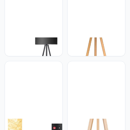
tomons tomons Staande
tomons Tomons Wooden
lamp, led, dimbaar,
Tripod Floor Lamp for
staande lamp, modern,
Living Room, Floor Lamp,
met driepootstatief van
Bedroom and Other
metaal, staande lamp voor
Rooms, Scandinavian
woonkamer en
Style - FL1002 Classic
slaapkamer, leeslamp,
White
vloerlamp - zwart
tomons tomons Staande
tomons Tomons Tripod