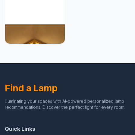
SanBouSi Plafondlamp,
Japanse houten led-
plafondlamp, vierkante
kroonluchter, slaapkamer,
woonkamer, lamp, pvc-
schapenvel, lampenkap,
plafondverlichting, 16 W,
warm
Find a Lamp
Illuminating your spaces with AI-powered personalized lamp
recommendations. Discover the perfect light for every room.
Quick Links