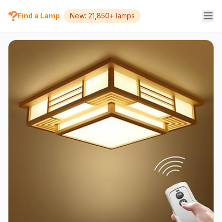
Find a Lamp
New: 21,850+ lamps