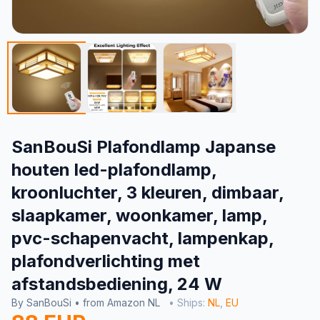
SanBouSi Plafondlamp Japanse
houten led-plafondlamp,
kroonluchter, 3 kleuren, dimbaar,
slaapkamer, woonkamer, lamp,
pvc-schapenvacht, lampenkap,
plafondverlichting met
afstandsbediening, 24 W
By SanBouSi • from Amazon NL
• Ships:
NL
,
EU