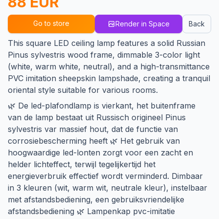
88 EUR
Go to store
Render in Space
Back
This square LED ceiling lamp features a solid Russian
Pinus sylvestris wood frame, dimmable 3-color light
(white, warm white, neutral), and a high-transmittance
PVC imitation sheepskin lampshade, creating a tranquil
oriental style suitable for various rooms.
🌿 De led-plafondlamp is vierkant, het buitenframe
van de lamp bestaat uit Russisch origineel Pinus
sylvestris var massief hout, dat de functie van
corrosiebescherming heeft 🌿 Het gebruik van
hoogwaardige led-lonten zorgt voor een zacht en
helder lichteffect, terwijl tegelijkertijd het
energieverbruik effectief wordt verminderd. Dimbaar
in 3 kleuren (wit, warm wit, neutrale kleur), instelbaar
met afstandsbediening, een gebruiksvriendelijke
afstandsbediening 🌿 Lampenkap pvc-imitatie