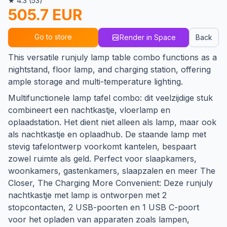
★ 4.3 (53)
505.7 EUR
Go to store
Render in Space
Back
This versatile runjuly lamp table combo functions as a
nightstand, floor lamp, and charging station, offering
ample storage and multi-temperature lighting.
Multifunctionele lamp tafel combo: dit veelzijdige stuk
combineert een nachtkastje, vloerlamp en
oplaadstation. Het dient niet alleen als lamp, maar ook
als nachtkastje en oplaadhub. De staande lamp met
stevig tafelontwerp voorkomt kantelen, bespaart
zowel ruimte als geld. Perfect voor slaapkamers,
woonkamers, gastenkamers, slaapzalen en meer The
Closer, The Charging More Convenient: Deze runjuly
nachtkastje met lamp is ontworpen met 2
stopcontacten, 2 USB-poorten en 1 USB C-poort
voor het opladen van apparaten zoals lampen,