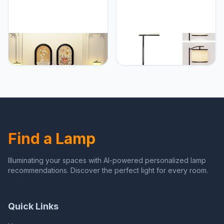
runjuly Floor Lamp with
runjuly Floor Lamp with
Table Set of 2, End
Table, End Tables with
Tables with Lamps
Lamps Attached 3-Color
Attached 3-Color
Temperature Bulb, Side
Temperature Bulb, Side
Table with Lamp with 2
Table with Lamp with 3
Drawers & Charging,
Drawers & Charging,
Lamps Tables Combo for
Lamps Tables Combo for
Bedroom, Dorm,
Bedroom, Dorm - Black
Apartment - Rustic Brown
Find a Lamp
Illuminating your spaces with AI-powered personalized lamp
recommendations. Discover the perfect light for every room.
Quick Links