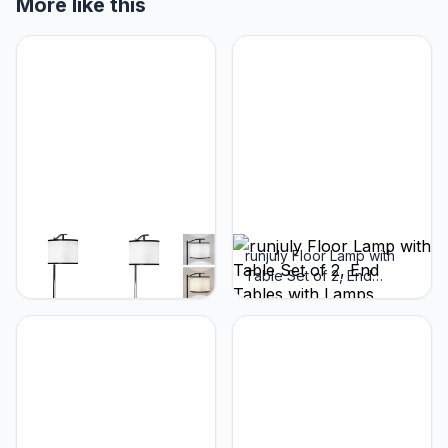
More like this
runjuly runjuly
runjuly Floor Lamp with
Nachtstandaard met lamp,
Table Set of 2, End
set van 2, vloerlamp met
Tables with Lamps
tafel bevestigd 3-kleuren
Attached 3-Color
temperatuurlamp,
Temperature Bulb, Side
eindtafellamp met 3 laden
Table with Lamp with 3
en opladen, lamp tafel
Drawers & Charging,
combo voor slaapkamer,
Lamps Tables Combo for
woonkamer, slaapzaal -
Bedroom, Dorm - Rustic
Brown