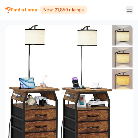
Find a Lamp
New: 21,850+ lamps