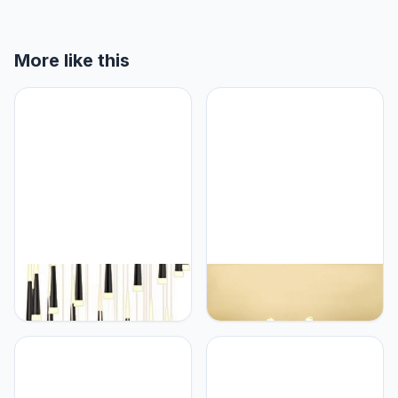
More like this
NSXBY Moderne
NSXBY Scandinavische
Eenvoudige Conische
licht luxe slaapkamer
Grote Hanger Verlichting,
kristallen plafondlamp,
LED Trappen
creatieve warme
Kroonluchter Verlichting,
romantische vol sterren
Villa Duplex Gebouw,
plafondlamp, woonkamer
Eetkamer Licht, Nordic
verlichting, eetkamer