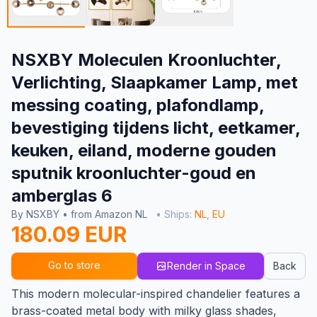
NSXBY Moleculen Kroonluchter,
Verlichting, Slaapkamer Lamp, met
messing coating, plafondlamp,
bevestiging tijdens licht, eetkamer,
keuken, eiland, moderne gouden
sputnik kroonluchter-goud en
amberglas 6
By NSXBY • from Amazon NL
• Ships:
NL
,
EU
180.09 EUR
Go to store
Render in Space
Back
This modern molecular-inspired chandelier features a
brass-coated metal body with milky glass shades,