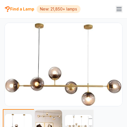
Find a Lamp
New: 21,850+ lamps