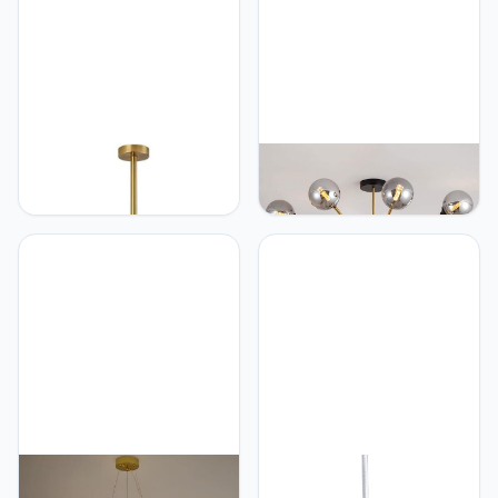
Creatief Licht Luxe
verlichting, moderne
Tijdens Lamp,
kristallen lampen. -
Woonkamer Licht-Zwart
gouden. 130 x 25 cm
warm licht 48t
NSXBY Eetkamer
NSXBY Armatuur Montage
Slaapkamer Lampen
Voor Woonkamer
Woonkamer Kristallen
Slaapkamer Kamer Hal
Kroonluchter, Moderne
Restaurant Bar, Sputnik
Licht Luxe Magic Bean
Kroonluchter Lamp, G9
Moleculaire Kroonluchter,
E27 Nordic Plafond Licht-
G9 Nordic Alle Koper
Goud En Roet Lampenkap
Grote Kristallen
16
Kroonluchter-Koper 15
hoofd
NSXBY LED
NSXBY Voor Trappen