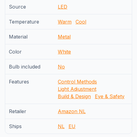
Source
LED
Temperature
Warm
Cool
Material
Metal
Color
White
Bulb included
No
Features
Control Methods
Light Adjustment
Build & Design
Eye & Safety
Retailer
Amazon NL
Ships
NL
EU