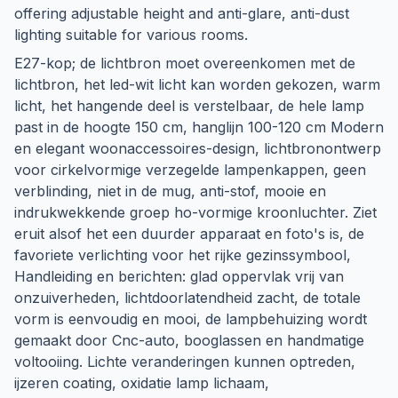
offering adjustable height and anti-glare, anti-dust
lighting suitable for various rooms.
E27-kop; de lichtbron moet overeenkomen met de
lichtbron, het led-wit licht kan worden gekozen, warm
licht, het hangende deel is verstelbaar, de hele lamp
past in de hoogte 150 cm, hanglijn 100-120 cm Modern
en elegant woonaccessoires-design, lichtbronontwerp
voor cirkelvormige verzegelde lampenkappen, geen
verblinding, niet in de mug, anti-stof, mooie en
indrukwekkende groep ho-vormige kroonluchter. Ziet
eruit alsof het een duurder apparaat en foto's is, de
favoriete verlichting voor het rijke gezinssymbool,
Handleiding en berichten: glad oppervlak vrij van
onzuiverheden, lichtdoorlatendheid zacht, de totale
vorm is eenvoudig en mooi, de lampbehuizing wordt
gemaakt door Cnc-auto, booglassen en handmatige
voltooiing. Lichte veranderingen kunnen optreden,
ijzeren coating, oxidatie lamp lichaam,