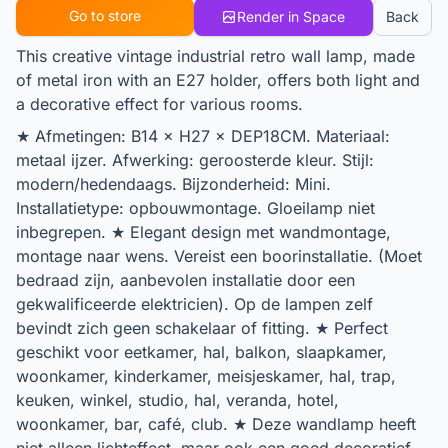
Go to store
Render in Space
Back
This creative vintage industrial retro wall lamp, made
of metal iron with an E27 holder, offers both light and
a decorative effect for various rooms.
★ Afmetingen: B14 × H27 × DEP18CM. Materiaal:
metaal ijzer. Afwerking: geroosterde kleur. Stijl:
modern/hedendaags. Bijzonderheid: Mini.
Installatietype: opbouwmontage. Gloeilamp niet
inbegrepen. ★ Elegant design met wandmontage,
montage naar wens. Vereist een boorinstallatie. (Moet
bedraad zijn, aanbevolen installatie door een
gekwalificeerde elektricien). Op de lampen zelf
bevindt zich geen schakelaar of fitting. ★ Perfect
geschikt voor eetkamer, hal, balkon, slaapkamer,
woonkamer, kinderkamer, meisjeskamer, hal, trap,
keuken, winkel, studio, hal, veranda, hotel,
woonkamer, bar, café, club. ★ Deze wandlamp heeft