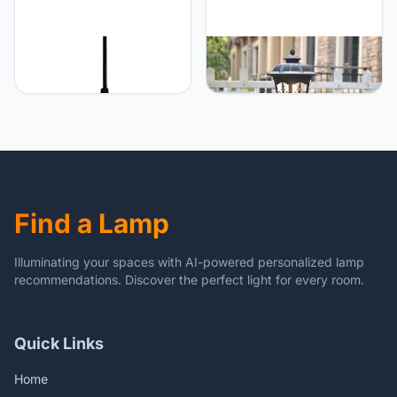
Mengjay E27 zwart
Mengjay Klassieke
metaal hangende
straatlamp,
hanglampen plafondlamp
Buitenvloerlamp in zwart
verlichting kroonluchter
in landelijke stijl 1 x E27
voor keuken eetkamer
ideaal voor tuin en terras,
woonkamer slaapkamer
buitenverlichting (Stijl.A)
bar hal restaurant
binnenverlichting
Find a Lamp
Illuminating your spaces with AI-powered personalized lamp
recommendations. Discover the perfect light for every room.
Quick Links
Home