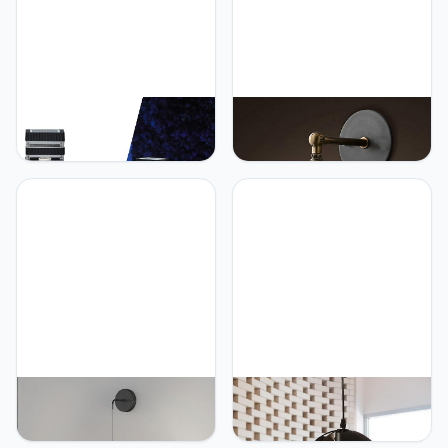
Mengjay Staande lamp
Mengjay Binnenwandlamp
voor buiten voor tuin en
E27 industriële lamp
pad, buitenlamp E27
vintage schaduw glas
tuinlamp, IP23 waterdicht,
wandlamp verstelbare
buitenverlichting, IP23
verlichting keuken
waterdicht, staande lamp,
eetkamer woonkamer
paal voor buiten (B)
slaapkamer restaurant bar
studeerkamer
Mengjay LED wandlamp
Mengjay Retro hanglamp
binnen - modern design
plafondverlichting metaal
hal lamp slaapkamer trap
retro hanglampen 60W