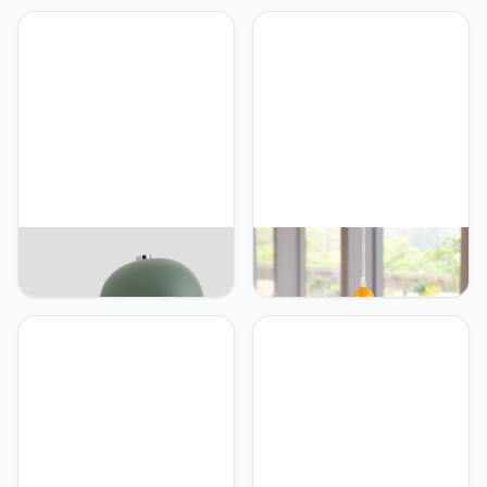
lamp wandverlichting voor
E27 kroonluchter 1 lamp
hal slaapkamer trap
vloerlamp kroonluchter
woonkamer studeerkamer
aardvorm zwart
(Zwart)
woonkamer slaapkamer
zolder hotel (diameter 20
cm)
Mengjay Metalen
Mengjay Hanglamp,
wandlamp, lampenkap,
metaal, E27, industrieel,
wandlamp, wandlamp,
vintage, retro, industrieel,
moderne lamp met
modern, loft, lamp voor
eigentijdse lampenkap
eettafel, eetkamer,
van metaal, verstelbaar,
woonkamer, slaapkamer
wandlamp voor
enz. (geel)
slaapkamer, keuken,
restaurant (groen)