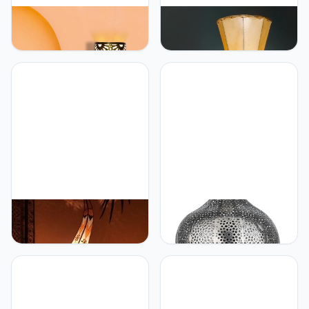
Marrakesch Marrakesh
Marrakesch Jinjin
Oosterse lamp wandlamp
Oosterse vloerlamp, 40
van metaal wandlamp
cm, lederen lamp,
lamp Yazid Gold 29cm als
Hennalamp, Marokkaanse
wanddecoratie (goud, 1
grote staande lampen van
stuks)
metaal, lampenkap van
leer, oosterse decoratie
uit Marokko (Jinjin Natur)
Marrakesch Oosterse
Marrakesch Marrakesh
hanglamp staande lamp
Hanglamp, 56 cm, grote
shifa
metalen lampenkap, lamp,
lamp, woonkamerlamp
Ihdaa zilver, als
esthetische decoratie in
de woonkamer,