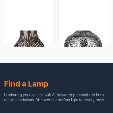
eetkamerlamp boven de
eettafel in de eetkamer
Marrakesch Marrakesch
Marrakesch Marrakesh
Orient & Mediterran
Hanglamp, 56 cm, grote
Interior Oosterse
metalen lampenkap, lamp,
Marokkaanse Arabische
lamp, woonkamerlamp
metalen plafondlamp
Ihdaa zilver, als
hanglamp lamp verlichting
esthetische decoratie in
Aissata - 27cm
de woonkamer,
eetkamerlamp boven de
eettafel in de eetkamer
Find a Lamp
Illuminating your spaces with AI-powered personalized lamp
recommendations. Discover the perfect light for every room.