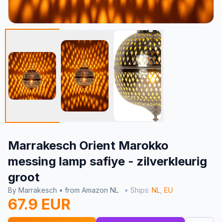
Marrakesch Orient Marokko
messing lamp safiye - zilverkleurig
groot
By Marrakesch • from Amazon NL
• Ships:
NL
,
EU
67.9 EUR