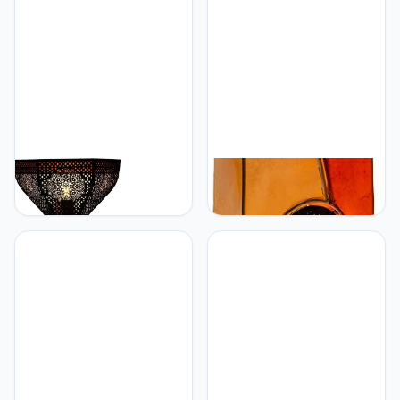
Marrakesch Marrakesch
Marrakesch Aziatische
Orient & Mediterran
vloerlamp Mulan 70 cm
Interior Set van 2
staande lamp decoratieve
Marrakesh Oosterse
lamp | Oosterse grote
lampen, wandlamp van
staande lampen van
metaal, wandlamp lamp
metaal, lampenkap van
Yaniv, zwart, 27 cm als
leer | Oosterse decoratie
wanddecoratie (zwart, 2)
uit Marokko, kleur beige
oranje