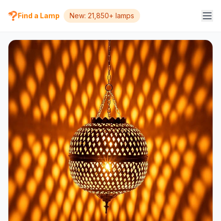
Find a Lamp
New: 21,850+ lamps