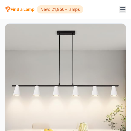
Find a Lamp
New: 21,850+ lamps