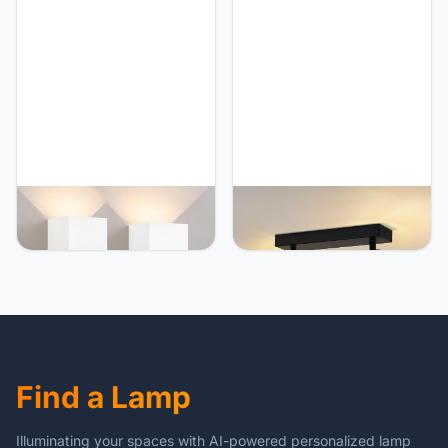
retro kroonluchter van
vloerlamp 3 vlammen glas
glas E14 fitting
E14 fitting metalen
plafondverlichting voor
vloerlamp draaibaar 350°
slaapkamer keuken -
leeslamp voor slaapkamer
Zonder lamp
kantoor - zonder
gloeilamp
Kowanie 4 stks LED
Kowanie Vintage 2-vlams
Wandlamp Buiten
plafondspot: E14
Wandlamp Binnen Buiten
plafondlamp industriële
Wandlampen Up en Down
plafondlamp in metaal en
5 W IP65 Lamp
glas, 350° draaibaar spot
Buitenlamp Trap Hal Thuis
plafondspots wandspots
voor hal keuken
woonkamer - zonder lamp
Find a Lamp
Illuminating your spaces with AI-powered personalized lamp