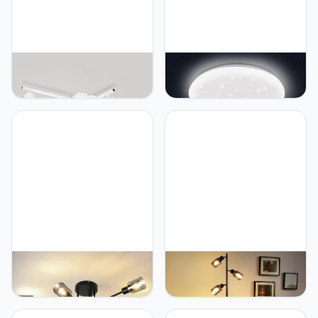
Kowanie Plafondlamp,
Kowanie Led-
plafondspot, led, wit,
plafondlamp, slaapkamer,
GU10: plafondspots, 5
Ø 30 cm, slaapkamer,
lampen, moderne
sterrenhemel, koudwit, 18
plafondspots, woonkamer,
W, badkamer,
keukenlamp, 330 graden
plafondlamp, IP44,
draaibaar, industriële spot
waterdicht, rond,
voor kamer, zonder lamp
badkamerlamp voor
badkamer
Kowanie plafondlamp 6-
Kowanie Kowanie
lichts zwart: Industriële
vloerlamp vintage
woonkamerlamp vintage
woonkamer zwart:
plafondlamp woonkamer
vloerlamp industriële