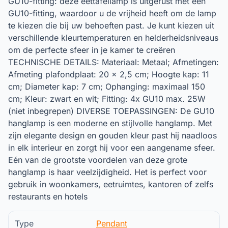
GU10-fitting: deze eettafellamp is uitgerust met een
GU10-fitting, waardoor u de vrijheid heeft om de lamp
te kiezen die bij uw behoeften past. Je kunt kiezen uit
verschillende kleurtemperaturen en helderheidsniveaus
om de perfecte sfeer in je kamer te creëren
TECHNISCHE DETAILS: Materiaal: Metaal; Afmetingen:
Afmeting plafondplaat: 20 x 2,5 cm; Hoogte kap: 11
cm; Diameter kap: 7 cm; Ophanging: maximaal 150
cm; Kleur: zwart en wit; Fitting: 4x GU10 max. 25W
(niet inbegrepen) DIVERSE TOEPASSINGEN: De GU10
hanglamp is een moderne en stijlvolle hanglamp. Met
zijn elegante design en gouden kleur past hij naadloos
in elk interieur en zorgt hij voor een aangename sfeer.
Eén van de grootste voordelen van deze grote
hanglamp is haar veelzijdigheid. Het is perfect voor
gebruik in woonkamers, eetruimtes, kantoren of zelfs
restaurants en hotels
Type
Pendant