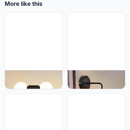
More like this
Kowanie Moderne
Kowanie wandlamp binnen
Wandlamp
vintage wandlamp E27:
Badkamerverlichting
retro wandverlichting
Binnen: Zwart Wit Glazen
slaapkamer van glas
Wandverlichting
zwarte hallamp wand in
Wandspot 2 Lampen Max.
industrieel design bol
25W G9 wandspots voor
bedlamp voor woonkamer
slaapkamer woonkamer
restaurant - Zonder lamp
keuken (zonder lamp)