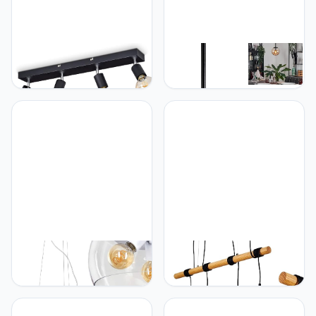
hofstein Plafondlamp
hofstein Hanglamp Gastor,
Tulla, Metalen
hanglamp van metaal/glas
plafondlamp in zwart,
in
Moderne 4-lamps
zwart/barnsteenkleuren,
kamerlamp, Lampkop
vintage/retro design met
draai- en zwenkbaar, 4 x
kap van glas (Ø 15 cm),
E27, zonder gloeilamp
hoogte max. 139,5 cm, 1 x
E14, zonder lamp
hofstein Palibatz
hofstein Hanglamp
hanglamp, ronde
Zambia, hanglamp van
hanglamp van metaal in
metaal/hout/textiel in
wit, 3-lamps kamerlamp in
wit/natuur/zwart, 4
retro-look met kap van
lampen, 4 x E27, hoogte