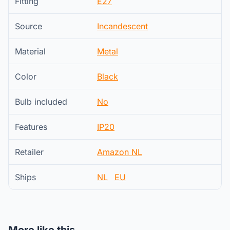
Fitting
E27
Source
Incandescent
Material
Metal
Color
Black
Bulb included
No
Features
IP20
Retailer
Amazon NL
Ships
NL
EU