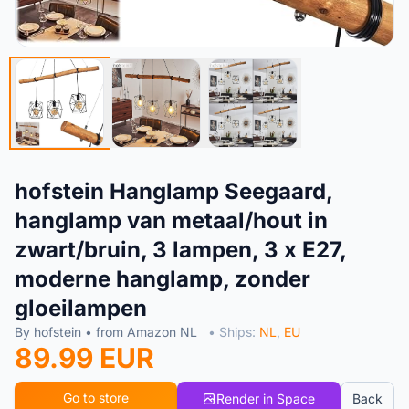
hofstein Hanglamp Seegaard,
hanglamp van metaal/hout in
zwart/bruin, 3 lampen, 3 x E27,
moderne hanglamp, zonder
gloeilampen
By hofstein • from Amazon NL
• Ships:
NL
,
EU
89.99 EUR
Go to store
Render in Space
Back