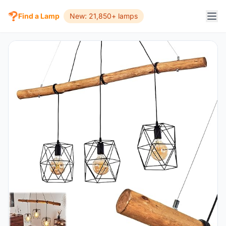
Find a Lamp
New: 21,850+ lamps