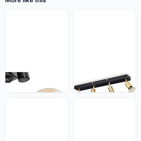
More like this
hofstein Wandlamp
hofstein Plafondlamp
Chehalis, wandlamp van
Tulla, Plafondlamp van
metaal/glas in
metaal in zwart/messing,
zwart/barnsteen/helder,
Moderne 4-lamps
lamp in modern
kamerlamp, Lampkoppen
retro/vintage design met
draai- en zwenkbaar, 4 x
kap van glas (Ø 15 cm) en
E27, zonder gloeilamp
aan-/uitschakelaar op de
behuizing, 1 x G9, zonder
lamp