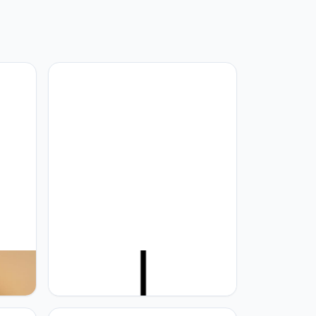
mp Met
XIRYTU-H Helder Glas Hanglamp
weven
Messing Gouden Voet Keukeneiland
n,
Plafondlamp Hangende Lamp(14cm)