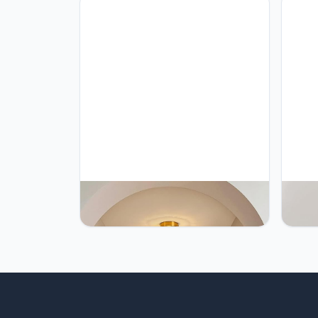
Plafondverlichting, Minimalistische
Stijl Plafondlamp, slaapkamer
Woonkamer Kinderkamer
SAIVITT Plafondlamp LED Vintage
ZMH Z
Goud Hal Lamp Kristal Glas
plafo
Creatieve Mini Lotus Bloem Dimbare
GU10 
Ronde Plafondlamp Badkamer
halla
Slaapkamer Keuken Foyer Landhuis
wand
Verlichting Modern E27 Messing
slaap
Kroonluchter