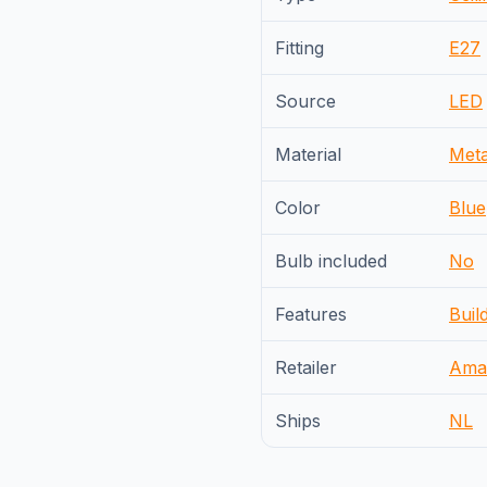
Fitting
E27
Source
LED
Material
Meta
Color
Blue
Bulb included
No
Features
Buil
Retailer
Ama
Ships
NL