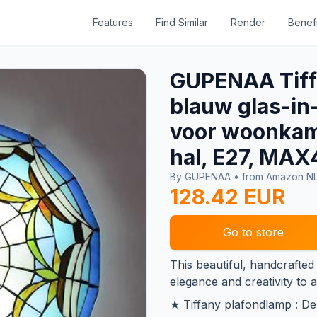
Features
Find Similar
Render
Benefi
GUPENAA Tiffan
blauw glas-in
voor woonkam
hal, E27, MA
By GUPENAA • from Amazon N
128.42 EUR
Go to store
This beautiful, handcrafted 
elegance and creativity to a
★ Tiffany plafondlamp : De