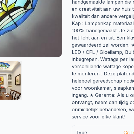
handgemaakte lampen die nie
en creativiteit aan uw huis
kwaliteit dan andere verge
Kap : Lampenkap materiaal i
100% handgemaakt. Je zult
het licht aan en uit. Een k
gewaardeerd zal worden. ★
LED / CFL / Gloeilamp, Bul
inbegrepen. Wattage per 
verschillende wattage kop
te monteren : Deze plafon
heleboel gereedschap nodi
voor woonkamer, slaapkame
ingang. ★ Garantie: Als u 
ontvangt, neem dan tijdig 
onmiddellijk behandelen, we
service voor elke klant!
Type
Ceili