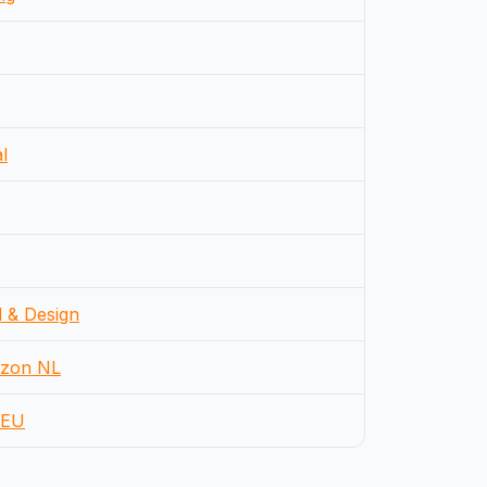
l
d & Design
zon NL
EU