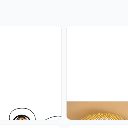
self Tiffany Chandelier Lamp
AOEH Dimbare LED Plafondla
ny 9 Multi-head Plafondlamp
Afstandsbediening - Handge
ue Painted Glass Lamp
Natuurlijke Retro Bamboe Rota
kamer Eetkamer Slaapkamer
40W Rond, Voor Slaapkamer