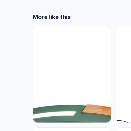
More like this
XYJYZQ ModernModeVerlichting
Blivu
Lamp 2.3in
Tiffa
Inbouwplafondverlichting,
Baroq
Afstandsbediening Dimbare
Woon