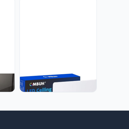
elier
Combuh Combuh Plafondlamp LED
48W 4320Lm Moderne Plafond Licht
voor Woonkamer Slaapkamer
Kinderkamer Keuken Kantoor Warm
r Lamp
Wit 3000K Vierkant 30 * 30 * 4Cm
erne