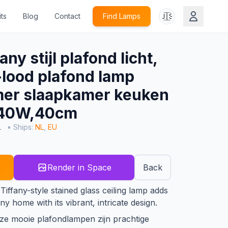
🇺🇸
ts
Blog
Contact
Find Lamps
y stijl plafond licht,
-lood plafond lamp
er slaapkamer keuken
X40W,40cm
L
• Ships:
NL
,
EU
Render in Space
Back
Tiffany-style stained glass ceiling lamp adds
ny home with its vibrant, intricate design.
ze mooie plafondlampen zijn prachtige