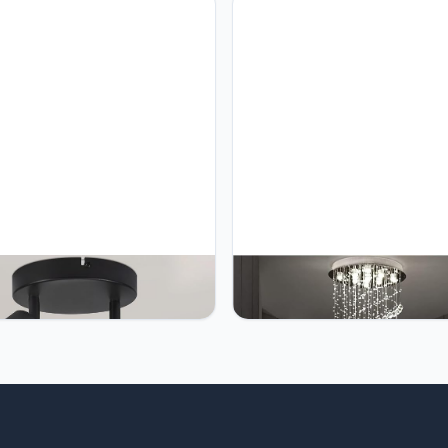
Woonkamer Hal, 40cm
MH Plafondlamp Witte
Hertl Hertl LED Moderne Khand
ndspot 2 lampen: plafondspots
Lamp, Moderne K9 Grote LED
plafondspots moderne
Spiraal Living Room Crystal
mp 330° draaibaar ronde
Chandeliers Lighting Fixture
spot voor woonkamer
Compatibel met Staircase Stai
kamer keuken (geen lamp)
Showcase Bedroom Hall,Mod
LED Chandelier,Crysta