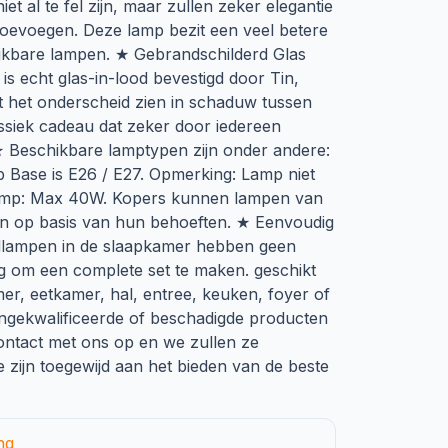
t al te fel zijn, maar zullen zeker elegantie
 toevoegen. Deze lamp bezit een veel betere
lijkbare lampen. ★ Gebrandschilderd Glas
s echt glas-in-lood bevestigd door Tin,
 het onderscheid zien in schaduw tussen
lassiek cadeau dat zeker door iedereen
 Beschikbare lamptypen zijn onder andere:
b Base is E26 / E27. Opmerking: Lamp niet
lamp: Max 40W. Kopers kunnen lampen van
en op basis van hun behoeften. ★ Eenvoudig
dlampen in de slaapkamer hebben geen
g om een complete set te maken. geschikt
r, eetkamer, hal, entree, keuken, foyer of
ongekwalificeerde of beschadigde producten
contact met ons op en we zullen ze
 zijn toegewijd aan het bieden van de beste
ng