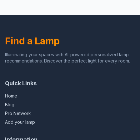
industriële verlichting
industriële verlichting
eetkamer slaapkamer
eetkamer slaapkamer
hanglamp eenvoudige en
hanglamp eenvoudige en
luxe decoratieve
luxe decoratieve
verlichting lamp beautiful
verlichting lamp beautiful
scenery
scenery
Find a Lamp
Illuminating your spaces with AI-powered personalized lamp
recommendations. Discover the perfect light for every room.
Quick Links
Home
Blog
Pro Network
Add your lamp
Information