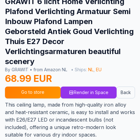
GRAWIT 6 licht Home Verlichting
Plafond Verlichting Armatuur Semi
Inbouw Plafond Lampen
Geborsteld Antiek Goud Verlichting
Thuis E27 Decor
Verlichtingsarmaturen beautiful
scenery
By GRAWIT • from Amazon NL
• Ships:
NL
,
EU
68.99 EUR
Go to store
Render in Space
Back
This ceiling lamp, made from high-quality iron alloy
and heat-resistant ceramic, is easy to install and works
with E26/E27 LED or incandescent bulbs (not
included), offering a unique retro-modern look
suitable for various dry indoor spaces.