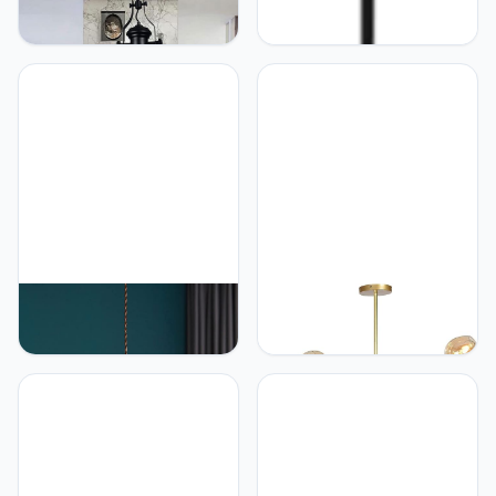
kroonluchter nostalgisch
hoogte lange buis
hangende lamp rond
hangende plafondlamp
plafond hangende kap
LED zwart eenvoud
droplight Amerikaanse
hangende lamp bar
vintage stijl plafondlamp,
cilindrische schijnwerper
voor woonkamer keuken
voor keukeneiland
loft gang koffie beautiful
slaapkamer restaurant
scenery
kroonluchter beautiful
scenery
GRAWIT Scandinavische
GRAWIT Moderne 6-
minimalistische plafond
koppige moleculaire
hangende lampen
kroonluchters Nordic
moderne messing
Glass Shade Magic Beans
hanglamp geribbeld glas
Island Plafond
lampenkap hangende
Hanglampen voor
kroonluchter, voor
woonkamer Eetkamer
slaapkamer nachtkastje
Slaapkamer, E27 (zonder
eetkamer keuken eiland
lampen) beautiful scenery