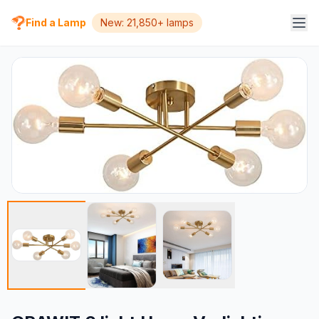
Find a Lamp
New: 21,850+ lamps