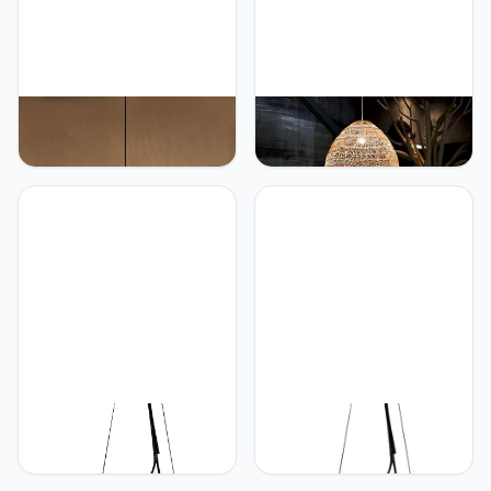
verlichting beautiful
GRAWIT Rotan Lamp
GRAWIT moderne rotan in
Hanglamp Landelijke
hoogte verstelbare
Pastorale Lantaarn
hanglamp rotan
Creatieve Rotan Kunst
kroonluchter lamp licht 1-
Kroonluchter Vintage
lichts e27/e26 japanse stijl
Slaapkamer Eetkamer
homestay rieten
Hanglamp Japanse
kroonluchter eetkamer
Theekamer Home Decor
woonkamer keuken
Cafe Restaurant
eiland slaapkamer
Verlichtingsarmatuur
armaturen beautiful
beautiful
GRAWIT E27 vintage
GRAWIT E27 vintage
kroonluchter spiraal licht
kroonluchter spiraal licht
hangende lampen ijzer
hangende lampen ijzer