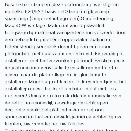
Beschikbare lampen: deze plafondlamp werkt goed
met elke E26/E27 basis LED-lamp en gloeilamp
spaarlamp (lamp niet inbegrepen).Ondersteuning
Max.40W wattage. Materiaal van topkwaliteit:
hoogwaardig materiaal van ijzerlegering verwerkt door
een behandeling met een oppervlaktecoating en
hittebestendig keramiek draagt ​​bij aan een mooi
plafondlicht met duurzaam en antiroest. Eenvoudig te
installeren: met halfverzonken plafondbevestigingen is
de plafondlamp eenvoudig te installeren en hoeft u
alleen maar de plafondkap en de gloeilamp te
installeren.Mocht u problemen ondervinden tijdens het
installatieproces, dan kunt u altijd contact met ons
opnemen! Uniek en retro-uiterlijk: de combinatie van
de retro- en modestijl, geweldige verlichting en
decoratie maakt het plafond meer in het oog
springend en laat een geweldige indruk achter bij uw
klanten, uw vrienden en uw families.
Toepassingsbereik: de plafondlamp moet op droge