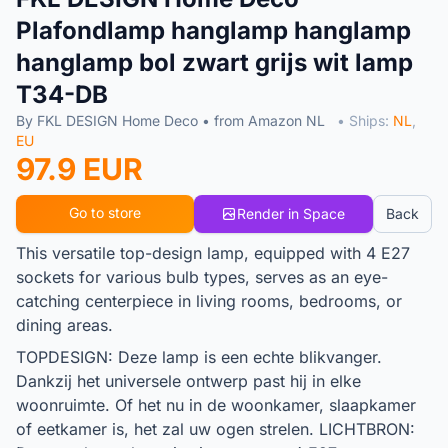
Plafondlamp hanglamp hanglamp
hanglamp bol zwart grijs wit lamp
T34-DB
By FKL DESIGN Home Deco • from Amazon NL
• Ships:
NL
,
EU
97.9 EUR
Go to store
Render in Space
Back
This versatile top-design lamp, equipped with 4 E27
sockets for various bulb types, serves as an eye-
catching centerpiece in living rooms, bedrooms, or
dining areas.
TOPDESIGN: Deze lamp is een echte blikvanger.
Dankzij het universele ontwerp past hij in elke
woonruimte. Of het nu in de woonkamer, slaapkamer
of eetkamer is, het zal uw ogen strelen. LICHTBRON: