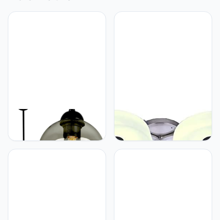
FKL DESIGN Home Deco
FKL DESIGN Home Deco
Plafondlamp hanglamp
Hanglamp plafondlamp
hanglamp hanglamp bol
hanglamp lamp bloem
zwart grijs wit lamp 830-
vlam hanglamp
Z1
plafondlamp (plafondlamp
bloem 3)