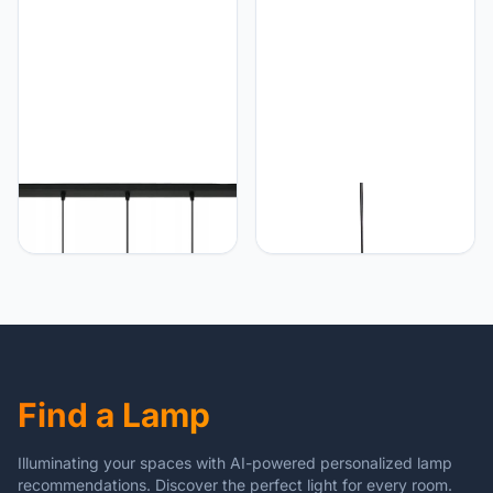
serie 850 (850-BZ3)
754K (zwart, hanglamp
754K-Z1)
FKL DESIGN Home Deco
FKL DESIGN Home Deco
Plafondlamp, hanglamp,
Plafondlamp hanglamp
hanglamp, wandlamp,
hanglamp hanglamp bol
tafellamp, hanglamp, bol,
zwart grijs wit lamp
zwart, grijs, witte lamp uit
TAD31-S
serie 830N100
verschillende uitvoeringen
(BZ5)
Find a Lamp
Illuminating your spaces with AI-powered personalized lamp
recommendations. Discover the perfect light for every room.