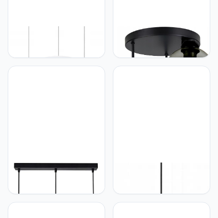
FKL DESIGN Home Deco
FKL DESIGN Home Deco
Wandlamp Eettafel –
Plafondlamp hanglamp
Hanglampen &
hanglamp wandlamp
Hanglampen –
tafellamp licht hanglamp
Plafondlamp Opknoping –
bol zwart grijs witte lamp
Lampenkap Hanglamp-
uit serie 830N100
Eetkamerlamp -
verschillende uitvoeringen
Woonkamer - Keukenlamp
(EP3)
- Wit, Serie 917
FKL DESIGN Home Deco
FKL DESIGN Home Deco
Plafondlamp hanglamp
Plafondlamp hanglamp
hanglamp wandlamp
hanglamp wandlamp
tafellamp lichte hanglamp
hanglamp zwart wit
zwart grijs witte lamp uit
koperen lamp uit serie