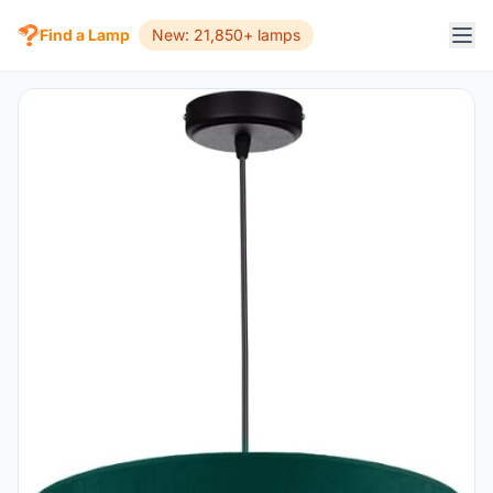
Find a Lamp
New: 21,850+ lamps