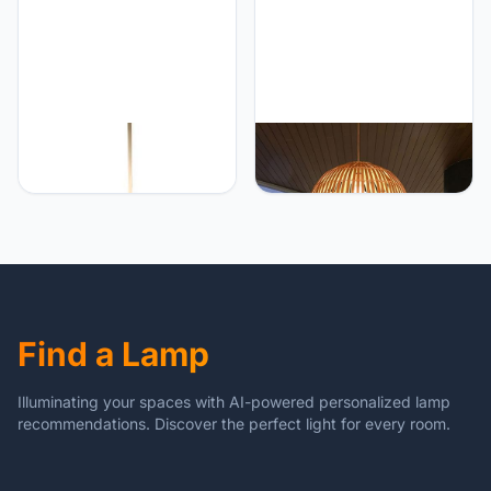
Slaapkamer Woonkamer
Verlichtingsarmatuur E27
Schroef Lamp CSYSKV
CSSYKV Japanse stijl
CSSYKV E27 Bamboe
Chandelier Bedroom
Kunst Kroonluchter retro
Bamboo Lamp Bamboe
Rustieke Bamboe
geweven bamboe Lantern
Kroonluchter Eetkamer
Restaurant Lamp Small
LED-plafondverlichting
Chandelier Personality
Hanglampen Japanse
Creative Lamp Chinese
Ronde Lantaarn Balkon
stijl Vintage Retro Lamp
Restaurant Club Rotan
Indoor plafond
Lampen
Find a Lamp
Illuminating your spaces with AI-powered personalized lamp
recommendations. Discover the perfect light for every room.