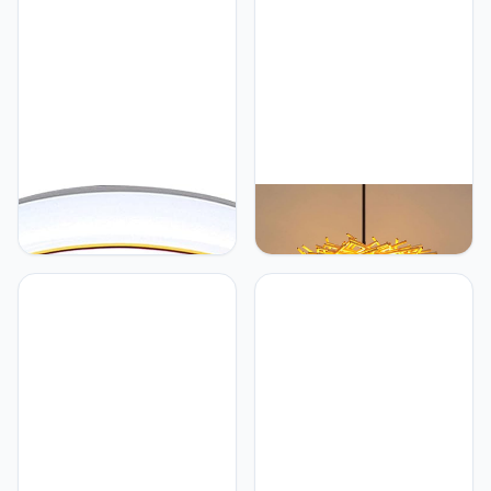
CSSYKV Modern En
CSSYKV Rotan Geweven
Eenvoudig Led-
Lampenkap Holle Metalen
plafondlamp Monochroom
Hanglamp Natuurlijke
Wit Licht Vlakke
Bamboe Geweven
Plafondverlichting
Industriële Hanglamp
Woonkamer Balkon
Indoor Plafondlamp
Plafondlamp
Handgemaakte Verlichting
Slaapkamerlamp Thuis
Lamp Armatuur Voor
Acryllamp
Keuken Eetkamer
Energiebesparende
Woonkamer
Plafondlamp CSSYKV