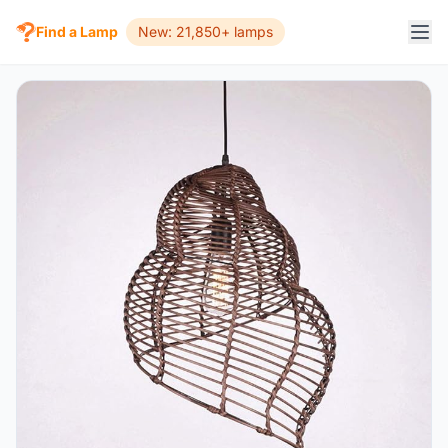
Find a Lamp
New: 21,850+ lamps