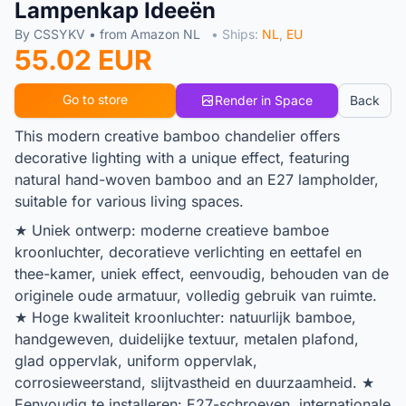
Lampenkap Ideeën
By CSSYKV • from Amazon NL
• Ships:
NL
,
EU
55.02 EUR
Go to store
Render in Space
Back
This modern creative bamboo chandelier offers
decorative lighting with a unique effect, featuring
natural hand-woven bamboo and an E27 lampholder,
suitable for various living spaces.
★ Uniek ontwerp: moderne creatieve bamboe
kroonluchter, decoratieve verlichting en eettafel en
thee-kamer, uniek effect, eenvoudig, behouden van de
originele oude armatuur, volledig gebruik van ruimte.
★ Hoge kwaliteit kroonluchter: natuurlijk bamboe,
handgeweven, duidelijke textuur, metalen plafond,
glad oppervlak, uniform oppervlak,
corrosieweerstand, slijtvastheid en duurzaamheid. ★
Eenvoudig te installeren: E27-schroeven, internationale