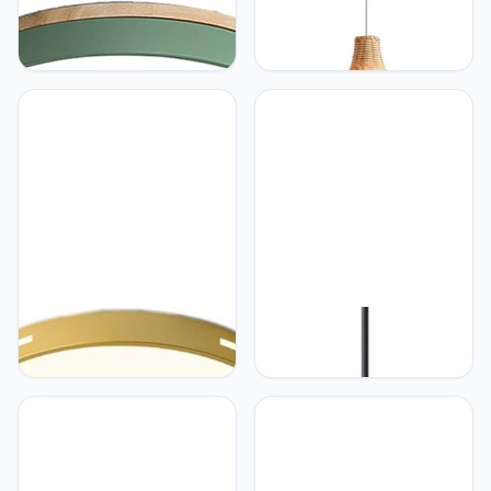
CSSYKV Moderne
CSSYKV Moderne Rotan
Dimbare LED-plafondlamp
Kroonluchters Zuidoost-
Dimbare Ronde Houten
Aziatische Stijl Rotan
Plafondverlichting
Weven Opknoping Lamp
Minimalistische Verzonken
E27 Restaurant Cafe
Plafondarmatuurlamp
Hanglamp Studeerkamer
Voor Keuken, Slaapkamer,
Woonkamer Decoratieve
Badkamer, Gang,
Lampen
Trappenhuis, CSSYKV
CSSYKV CSSYKV
CSSYKV Kroonluchter
Moderne Smeedijzeren
Nordic Macaron
Plafondlamp Eenvoudige
Hanglamp Simplicity Color
Ronde Plafondverlichting
Decoratieve Hanglamp
Circle Lighting Lamp Met
Eetkamer Woonkamer
Acryl Lampenkap
Slaapkamer
Eenvoudig Te Installeren
Studeerkamer Industriële
Verlichtingsarmatuur Voor
Decoratie Plafond