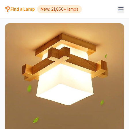
Find a Lamp
New: 21,850+ lamps