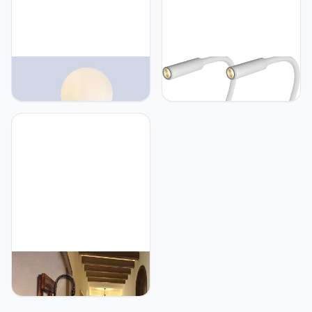
Artpad Nordic Modern
Artpad Set van 2 witte
Milky Glass Ball Wandlamp
wandschijnwerpers, zacht
Binnen Nachtlampje
warm witte verlichting,
Gouden metalen
cob-bedlamp,
schansen met wit licht E14
minimalistische
LED-lamp Foyer Eetkamer
wandopbouw 3W
Decoratieve wandlamp
leeslampje met
knopschakelaar, Artpad
Artpad Rustic Kerosine
Lamp Wandmontage, E27
Hook Hangende
Wandlamp met Houten