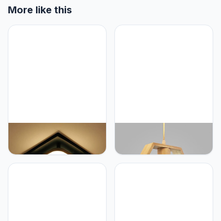
More like this
Artpad Led-plafondlamp
Artpad Nordic Houten
12W, ijzeren vierkante
Zeshoek Geometrische
plafondlamp met acryl
Hanglampen Enkele Kop
lampenkap, moderne,
Hangende Eetkamer Bar
eenvoudig te installeren,
Restaurant Houten Lamp
op het oppervlak
met 5w Witte Gloeilamp
gemonteerde, helderwitte
witte verlichtingslamp
voor badkamer,hal