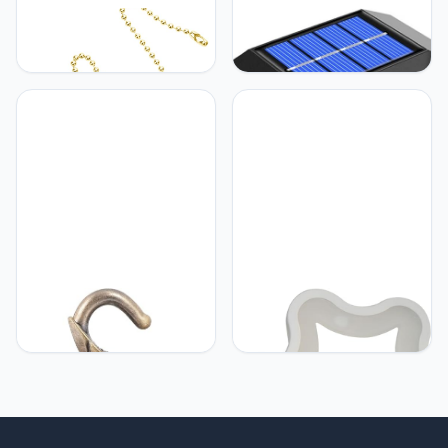
UKCOCO UKCOCO
UKCOCO UKCOCO 1Pc
Verlichting Hanger
Solar Garden Light
Elektrische
Outdoor Led-
Kettingschakelaar
Zonneverlichting LED
Hangende Bedelketting
Flood Solar-Verlichting
Kettingverlenger Trekken
Outdoor Heklicht Outdoor
Plafondlamp Trekt Licht
Lamp Decor Wandlamp
Touwtje Trekt Extensie
Buiten Zonne-Verlichting
Muur De Ketting Kralen
Abs Het Hek
Keramiek
UKCOCO UKCOCO
UKCOCO UKCOCO
Kroonluchter Plafondlade
Slaapkamer Vlam
Plafondlamp Plaat
Wandlamp Veranda Licht
Hangende Grondplaat
Wit Nachtlamp Pentagram
Lamp Decoratie Plafond
Wall Lamp
Lichtkap Luifel Kit
Kroonluchter Afdekplaat