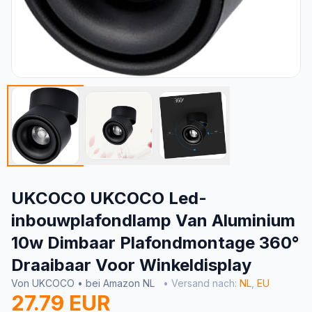
UKCOCO UKCOCO Led-
inbouwplafondlamp Van Aluminium
10w Dimbaar Plafondmontage 360°
Draaibaar Voor Winkeldisplay
Von UKCOCO • bei Amazon NL
• Versand nach:
NL
,
EU
27.79 EUR