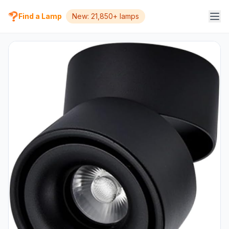
Find a Lamp
New: 21,850+ lamps