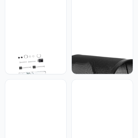
Decoratie Licht Luifel
Huishoudelijke
Gemaakt Van Stevig
Gangwandlamp Voor
Materiaal
Thuis Gouden Afwerking
UKCOCO UKCOCO 1 Set
UKCOCO UKCOCO
Verlichting Accessoires
Vintage Drum Lampenkap
Kroonluchter Luifel Kit
Vervangende
Vintage Kroonluchter
Tafellampenkappen
Plafond Luifel Lichten
Unieke Lampenkap
Dekking Verlichting
Rustieke Lampenkap
Plafond Plaat Moderne
Zwart
Plafondlamp Plaat
Wandlamp Takken Metaal