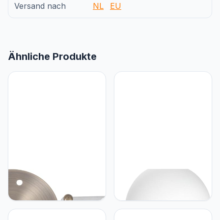
Versand nach
NL
EU
Ähnliche Produkte
UKCOCO UKCOCO
UKCOCO UKCOCO
Kroonluchter Plafondplaat
Moderne Led-wandlamp
Creatief En Delicaat
Voor Slaapkamer Ronde
Ontwerp Lamp
Decoratieve Lamp Warme
Hanglampen Lamp
Verlichting Stijlvolle