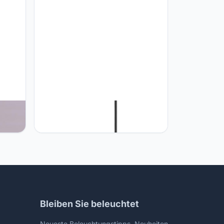
TTBDDDYH LED geometrische
vintage hanglamp met acryl
lampenkap, industriële draaibare
hanglampen armatuur plafond
 lamp
kroonluchter lamp voor slaapkamer,
kamer
keuken, veranda dimbare 3-kleuren
hanglamp verlichting
Bleiben Sie beleuchtet
Neueste Beleuchtungstipps, Neuheiten