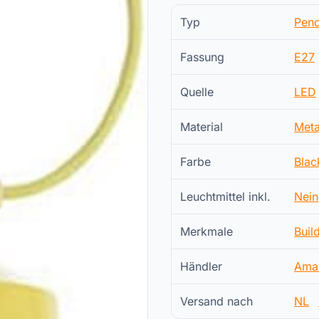
Typ
Pend
Fassung
E27
Quelle
LED
Material
Meta
Farbe
Blac
Leuchtmittel inkl.
Nein
Merkmale
Buil
Händler
Ama
Versand nach
NL