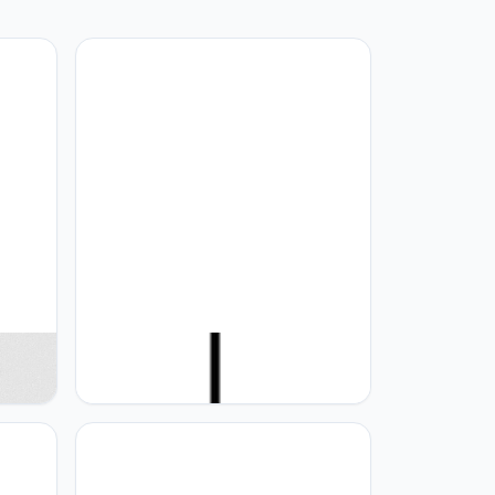
TTBDDDYH Nordic Stijl LED
apanse
Moderne Ronde Opknoping Lamp
n
Eenvoudige Geometrische
tage
Kroonluchter Verlichtingsarmaturen
Voor Nachtkastje Woonkamer
tami
Eetkamer Hanglampen Decoratie: