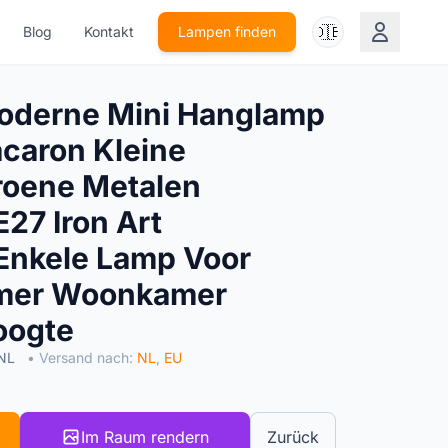
🇩🇪
Blog
Kontakt
Lampen finden
derne Mini Hanglamp
acaron Kleine
roene Metalen
27 Iron Art
Enkele Lamp Voor
amer Woonkamer
oogte
 NL
• Versand nach:
NL
,
EU
Im Raum rendern
Zurück