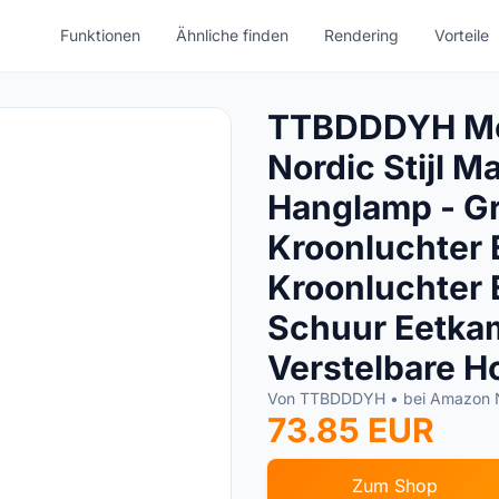
Funktionen
Ähnliche finden
Rendering
Vorteile
TTBDDDYH Mo
Nordic Stijl M
Hanglamp - G
Kroonluchter E
Kroonluchter 
Schuur Eetk
Verstelbare H
Von TTBDDDYH • bei Amazon
73.85 EUR
Zum Shop