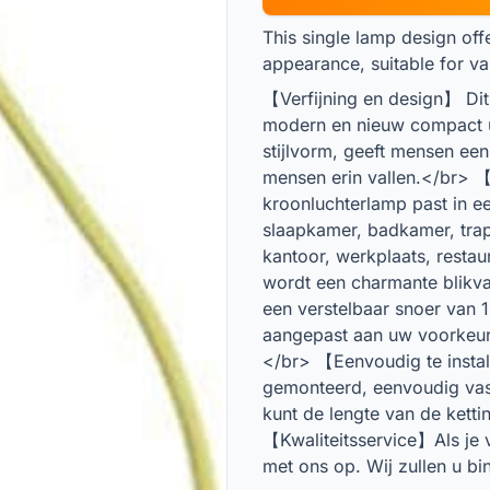
This single lamp design off
appearance, suitable for va
【Verfijning en design】 Dit
modern en nieuw compact uit
stijlvorm, geeft mensen een
mensen erin vallen.</br>
kroonluchterlamp past in 
slaapkamer, badkamer, trapp
kantoor, werkplaats, resta
wordt een charmante blikv
een verstelbaar snoer van 
aangepast aan uw voorkeur
</br> 【Eenvoudig te instal
gemonteerd, eenvoudig vast
kunt de lengte van de kett
【Kwaliteitsservice】Als je 
met ons op. Wij zullen u b