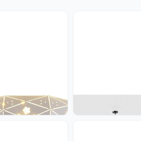
DYH 18,9 inch Inbouw
TTBDDDYH creatieve cloche
trie Vorm Plafond
vormige rotan hanglampen, J
chtingsarmaturen LED-
stijl handgeweven koepel riete
chting Lamp Trichromatisch
kunst indoor kroonluchter, vin
 Dimbaar Plafondlamp voor
E27 woonkamer decor weven
rkamer Eetkamer Woonkamer
hangende lamp beige, voor ta
uren
theehuis