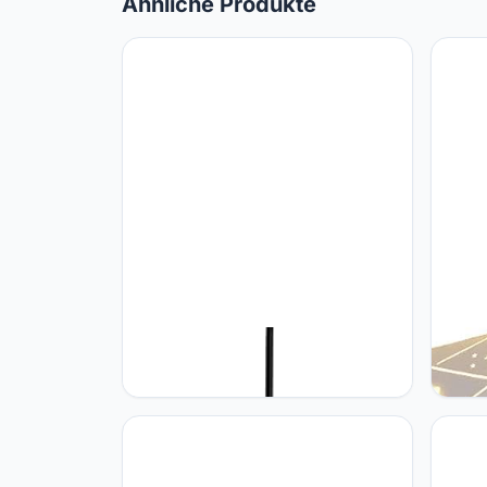
Ähnliche Produkte
TTBDDDYH Zwarte hanglamp
TTBDD
armatuur moderne industriële stijl
Geome
metalen hangende lichtpunt
Verli
verstelbare hoogte woonkamer
verli
slaapkamer keuken eiland decor
Licht
verlichting lamp enkele lamp
Kinde
plafondmontage armatuur
Armat