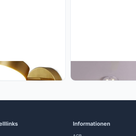
DDYH Dimbare Moderne
TTBDDDYH Moderne metalen
lampen LED Wandkandelaar
hanglamp armatuur 3-licht
montage Lamp Met Drukknop
creativiteit holle schaduw
kamer Nachtkastje Wandlamp
waterdruppels hangende licht
360 Graden Draaien Leeslamp
verstelbare plafond hangende
erstelbare Wandlantaarn
armatuur voor eetkamer woon
keuken eiland
lllinks
Informationen
AGB