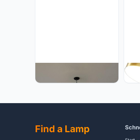
TTBDDDYH Vintage rotan geweven
TTBD
licht creatieve vierkante rotan kunst
Wand
kroonluchters decoratie hanglamp
Wand
natuurlijke rieten schaduw licht E27
Slaap
hangende lamp verstelbare hoogte
Goud 
voor eetkamer boerderij 14.1in
Hal V
Find a Lamp
Schne
Start