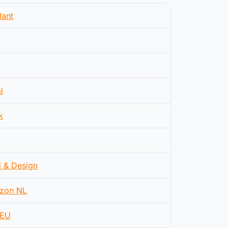
ant
l
k
d & Design
zon NL
EU