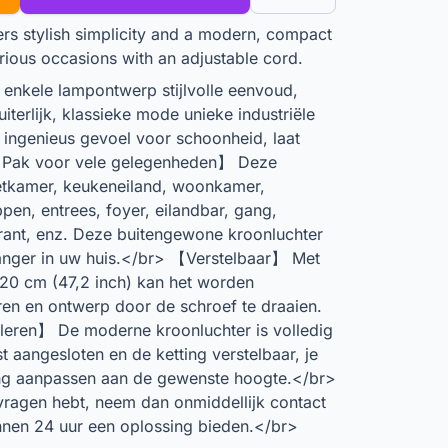
ers stylish simplicity and a modern, compact
rious occasions with an adjustable cord.
 enkele lampontwerp stijlvolle eenvoud,
erlijk, klassieke mode unieke industriële
 ingenieus gevoel voor schoonheid, laat
 【Pak voor vele gelegenheden】 Deze
eetkamer, keukeneiland, woonkamer,
en, entrees, foyer, eilandbar, gang,
urant, enz. Deze buitengewone kroonluchter
anger in uw huis.</br> 【Verstelbaar】 Met
120 cm (47,2 inch) kan het worden
en en ontwerp door de schroef te draaien.
leren】 De moderne kroonluchter is volledig
 aangesloten en de ketting verstelbaar, je
ing aanpassen aan de gewenste hoogte.</br>
vragen hebt, neem dan onmiddellijk contact
innen 24 uur een oplossing bieden.</br>