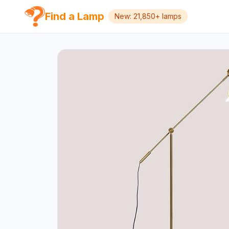
Find a Lamp
New: 21,850+ lamps