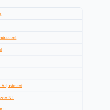
r
ndescent
l
t Adjustment
zon NL
EU