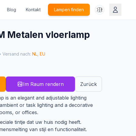
🇩🇪
Blog
Kontakt
Lampen finden
 Metalen vloerlamp
• Versand nach:
NL
,
EU
Im Raum rendern
Zurück
p is an elegant and adjustable lighting
 ambient or task lighting and a decorative
ooms, or offices.
ciale tintje dat uw huis nodig heeft.
ensmelting van stijl en functionaliteit.