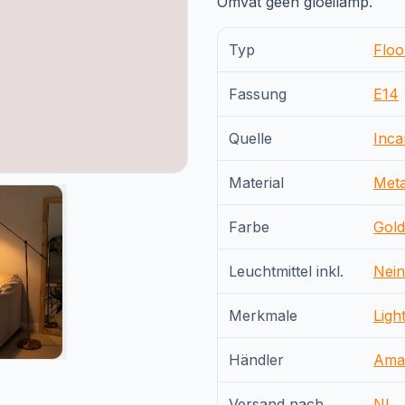
Omvat geen gloeilamp.
Typ
Floo
Fassung
E14
Quelle
Inca
Material
Meta
Farbe
Gold
Leuchtmittel inkl.
Nein
Merkmale
Ligh
Händler
Ama
Versand nach
NL