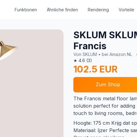
Funktionen
Ähnliche finden
Rendering
Vorteile
SKLUM SKLUM
Francis
Von SKLUM • bei Amazon NL
★ 4.6 (3)
102.5 EUR
Zum Shop
The Francis metal floor lam
solution perfect for adding
touch to living rooms, bedr
Hoogte: 175 cm Krijg dat spe
Materiaal: Ijzer Perfecte sam