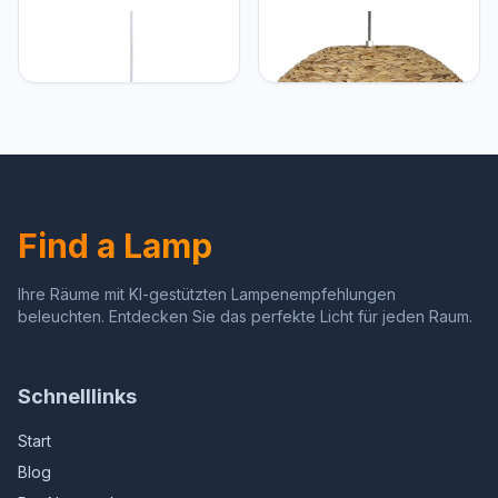
SHUANGZ Hanglampen
SHUANGZ Pastorale
bamboe plafond
Rotan Kroonluchter
kroonluchter midden
Wevende Bamboe
eeuw lamp lampen 1
Hanglamp Rieten
hanglamp bamboe licht
Hangende Lamp E27
hanglamp voor mand-
Vintage Lampenkap
kroonluchters
Chinese Stijl Homestay
Woonkamer Eetkamer
Find a Lamp
Ihre Räume mit KI-gestützten Lampenempfehlungen
beleuchten. Entdecken Sie das perfekte Licht für jeden Raum.
Schnelllinks
Start
Blog