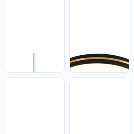
Plafondverlichtingsarmaturen
Japanse Zen-lampen
Eenvoudig Te Installeren
Hangende Lampenkap
Verlichtingsarmatuur
Armatuur Voor Eettafel
Driekleurig Licht
Energiebesparing Voor
SHUANGZ
SHUANGZ Noordse Kleine
SHUANGZ LED-
Hanglamp
plafondlamp Eenvoudige
Slaapkamerdecoratie
Platte Lamp 3 Variabele
Hangende Plafondlamp
Lichtkleur Ultradunne
Creatieve Persoonlijkheid
Energiebesparing Dicht Bij
Lampenkap Kleurrijk
Plafondverlichtingsarmaturen
Plafond Hangend
Gang Decoratieve
Lichtpunt Eetkamer
Verlichting Nordic Luxe
Macaroon Lichtpunt
Slaapkamer SHUANGZ