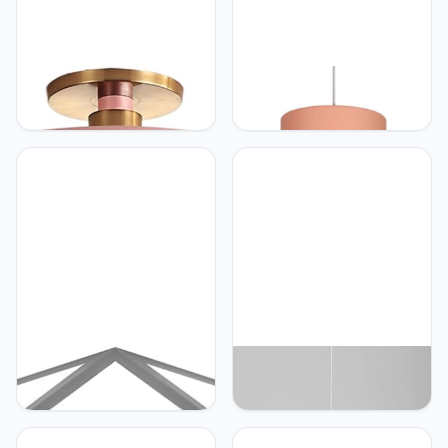
SHUANGZ Platte Lamp
SHUANGZ Macaron
LED-
Kroonluchter Hanglamp
inbouwplafondverlichting
Armatuur Boerderij
Koud Wit Licht
Hangende Plafondlamp
Energiebesparend Dicht
Industriële
Bij
Verlichtingsarmatuur
Plafondverlichtingsarmaturen
Decoratieve
Gang Decoratieve
Plafondverlichting voor
Verlichting Minimalistische
Eiland Keuken, Eetkamer
Stijl Slaapkamer Studie
Kast Bar Ingang,
Hal SHUANGZ
SHUANGZ
SHUANGZ Geometrisch
SHUANGZ Bamboe
Paneellicht LED-
Kroonluchter Vintage
plafondlamp
Hanglamp Aan Het
Inbouwverlichtingsarmatuur
Plafond Rieten Geweven
dichtbij
Lantaarnverlichting E27