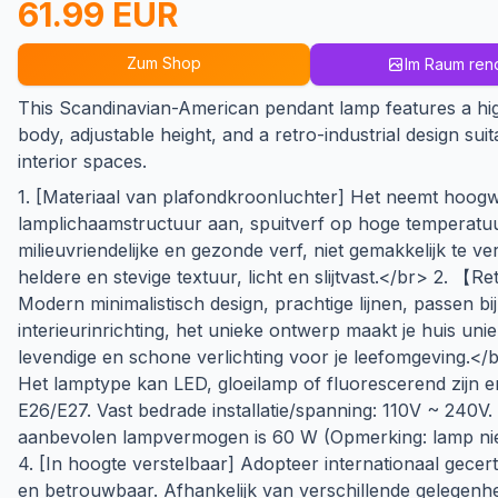
61.99 EUR
Zum Shop
Im Raum ren
This Scandinavian-American pendant lamp features a hi
body, adjustable height, and a retro-industrial design suit
interior spaces.
1. [Materiaal van plafondkroonluchter] Het neemt hoog
lamplichaamstructuur aan, spuitverf op hoge temperatu
milieuvriendelijke en gezonde verf, niet gemakkelijk te v
heldere en stevige textuur, licht en slijtvast.</br> 2. 【Ret
Modern minimalistisch design, prachtige lijnen, passen bij
interieurinrichting, het unieke ontwerp maakt je huis uni
levendige en schone verlichting voor je leefomgeving.
Het lamptype kan LED, gloeilamp of fluorescerend zijn 
E26/E27. Vast bedrade installatie/spanning: 110V ~ 240V
aanbevolen lampvermogen is 60 W (Opmerking: lamp nie
4. [In hoogte verstelbaar] Adopteer internationaal gecerti
en betrouwbaar. Afhankelijk van verschillende gelegenh