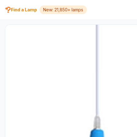
Find a Lamp
New: 21,850+ lamps