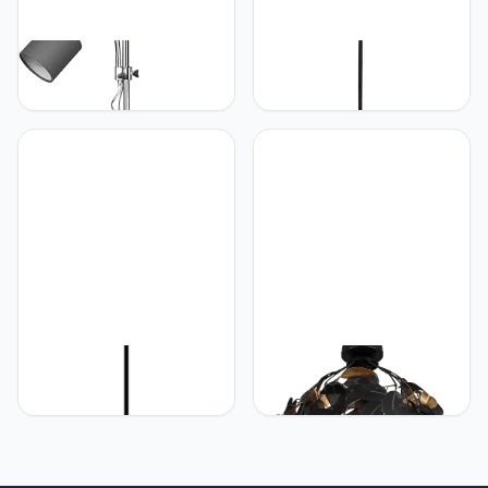
RL LIVE YOUR LIGHT
RL LIVE YOUR LIGHT
Reality, staande lamp,
Reality Leuchten
Owen 1xE27
Hanglamp Hanglamp
Jimmy, 1 X E27 Zonder
Lamp, Diameter 31 cm,
Zwart/Goudkleurig
RL LIVE YOUR LIGHT
RL LIVE YOUR LIGHT
Reality Leuchten
Reality Leuchten Leavy
hanglamp Holm
R60461032 Plafondlamp
R31041026, metaal zwart
Metaal Zwart Kunststof
mat, scherm papier bruin,
Schaduw Zwart/Goud
excl. 1x E27
Excl. 1x E27