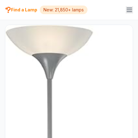
Find a Lamp
New: 21,850+ lamps