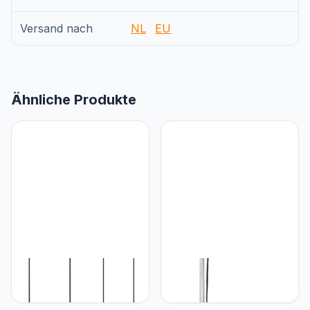
Versand nach
NL
EU
Ähnliche Produkte
RL LIVE YOUR LIGHT
RL LIVE YOUR LIGHT
Reality lampen Verlichting
Reality Lampen R4393-87
Hanglamp Farin
Schijnwerper, Met