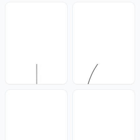
R30694032, Metaal Mat
Leesarm, Zilverkleurig
Zwart, Exclusief 4x E14
RL LIVE YOUR LIGHT
RL LIVE YOUR LIGHT
Reality Leuchten
Reality Leuchten floor
plafondlamp Petty
lamp, metal, E27,
R30451906, metaal
black/gold-colored, 75 x
chroom, kap acryl, excl.
25 x 160 cm
E27