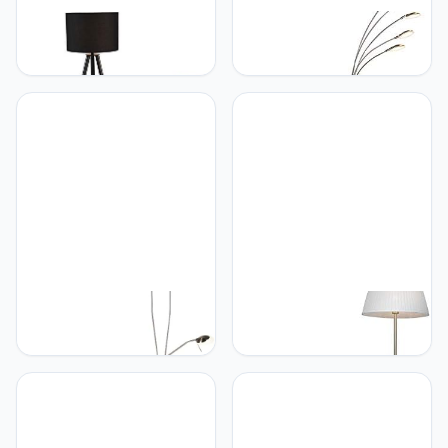
Qazqa QAZQA - Modern
Qazqa QAZQA - Design
Set van tafel- en
Floor Lamp Steel | Silver
vloerlamp met kap zwart -
incl. LED with touch
Pip | Woonkamer |
dimmer - Sixties Trento |
Slaapkamer | Keuken -
Dimmer | Dimmable |
Hout Rond - E27 Geschikt
Living room | Bedroom -
voor LED - Max. 1 x 40
Steel Oblong - (non-
Watt
replaceable) LED LED
included - Max. 5 x 25
Watt
Qazqa QAZQA - Moderne
Qazqa QAZQA - Retro
vloerlamp Staal | Zilver
Retro vloerlamp messing
incl. LED en dimmer -
met Plisse kap crème 45
Lexus | Dimmer | Dimbaar
cm - Kaso | Woonkamer |
| Woonkamer |
Slaapkamer | Keuken -
Slaapkamer - Staal
Staal Rond - E27 Geschikt
Langwerpig - (niet
voor LED - Max. 1 x 60