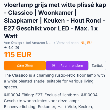
vloerlamp grijs met witte plissé kap
- Classico | Woonkamer |
Slaapkamer | Keuken - Hout Rond -
E27 Geschikt voor LED - Max. 1 x
Watt
Von Qazqa • bei Amazon NL
• Versand nach:
NL
,
EU
★ 4.0 (9)
115 EUR
Zum Shop
Im Raum rendern
Zurück
The Classico is a charming rustic-retro floor lamp with
a white pleated shade, suitable for various living
spaces.
&#10004 Fitting: E27. Exclusief lichtbron. &#10004
Geschikte woonruimtes voor deze lamp:
Binnenverlichting, Eetkamer, Hal / Vide, Keuken,