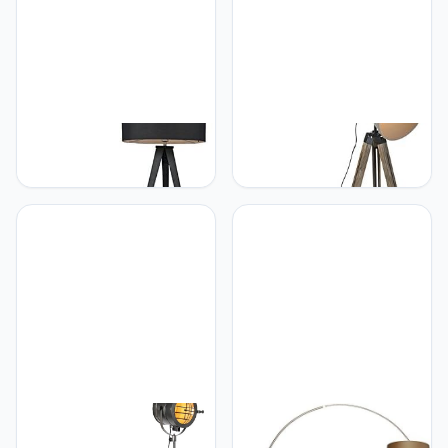
vervangbare) led LED
Watt
inbegrepen - Max. 1 x 18
Watt
Qazqa QAZQA - Moderne
Qazqa QAZQA -
vloerlamp zwart met
Industrieel | Industrie
zwarte kap - Tripe |
vloerlamp op houten
Woonkamer | Slaapkamer
tripod met grijze kap -
| Keuken - Staal
Laos | Woonkamer |
Langwerpig - E27
Slaapkamer | Keuken -
Geschikt voor LED - Max.
Hout - E27 Geschikt voor
1 x 60 Watt
LED - Max. 1 x 60 Watt
Qazqa QAZQA -
Qazqa QAZQA - Modern
Industrieel Tripod
Booglamp Staal | Zilver