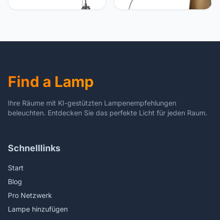
vloerlamp zwart met hout
stoffen kap bruin 45 cm -
studiospot - Radient |
XXL | Woonkamer -
Woonkamer | Slaapkamer
Metaal Langwerpig - E27
- Hout Langwerpig - E27
Geschikt voor LED - Max.
Geschikt voor LED - Max.
1 x 60 Watt
1 x 40 Watt
Find a Lamp
Ihre Räume mit KI-gestützten Lampenempfehlungen
beleuchten. Entdecken Sie das perfekte Licht für jeden Raum.
Schnelllinks
Start
Blog
Pro Netzwerk
Lampe hinzufügen