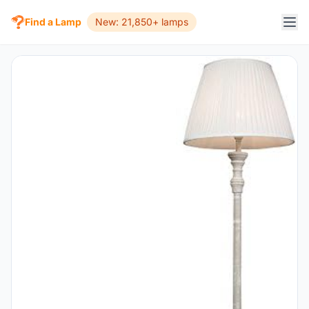
Find a Lamp
New: 21,850+ lamps