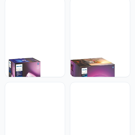
- Warmwit Licht - Dimbaar
Dimbaar - Verbind met
- Verbind met Bridge -
Hue Bluetooth of Bridge -
Werkt met Alexa en
Werkt met Alexa en
Google Home - Zwart
Google Home - Zwart
Philips Hue Philips Hue Iris
Philips Hue Philips Hue
Smart LED Table Lamp,
Flourish Tafellamp -
White - White and Color
Duurzame LED Verlichting
Ambiance - 1 Pack -
- Wit en Gekleurd Licht -
Control with Hue App -
Dimbaar - Verbind met
Works with Alexa, Google
Hue Bluetooth of Bridge -
Assistant, and Apple
Werkt met Alexa en
Homekit
Google Home - Wit