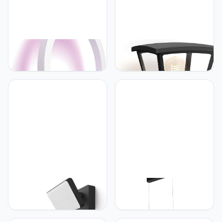
Philips Hue Philips Hue
Philips Hue Philips Hue
Sana Wandlamp -
Inara Wandlamp -
Duurzame LED Verlichting
Warmwit Licht - IP44
- Wit en Gekleurd Licht -
Waterbestendige
Dimbaar - Verbind met
Muurlamp - Dimbaar -
Hue Bluetooth of Bridge -
Buitenverlichting - Verbind
Werkt met Alexa en
met Hue Bridge - Werkt
Google Home - Wit
met Alexa en Google
Home - Zwart
Philips Hue Philips Hue
Philips Hue Philips Hue
Welcome Verstraler -
Ensis Hanglamp -
Buitenlamp - IP44 -
Duurzame LED Verlichting
Duurzame Led Verlichting
- Wit en Gekleurd Licht -