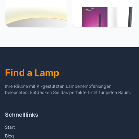
Philips Hue Philips Hue
Philips Hue Philips Hue
Enrave Plafondlamp -
Liane Wandlamp -
Dimbaar Warm tot Koel
Duurzame LED Verlichting
Wit Licht – Werkt met
- Wit en Gekleurd Licht -
Alexa, Google Home &
Dimbaar - Verbind met
Apple HomeKit – Verbind
Hue Bluetooth of Bridge -
met Hue Bridge - Smart
Werkt met Alexa en
Lamp 38 cm - Inclusief 1
Google Home - Zwart
Dimmer Switch - Wit
Find a Lamp
Ihre Räume mit KI-gestützten Lampenempfehlungen
beleuchten. Entdecken Sie das perfekte Licht für jeden Raum.
Schnelllinks
Start
Blog