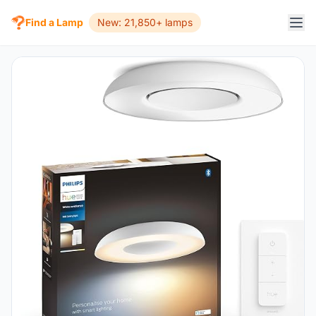
Find a Lamp
New: 21,850+ lamps