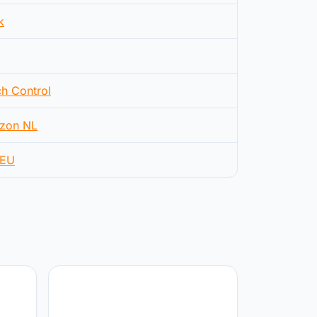
k
h Control
zon NL
EU