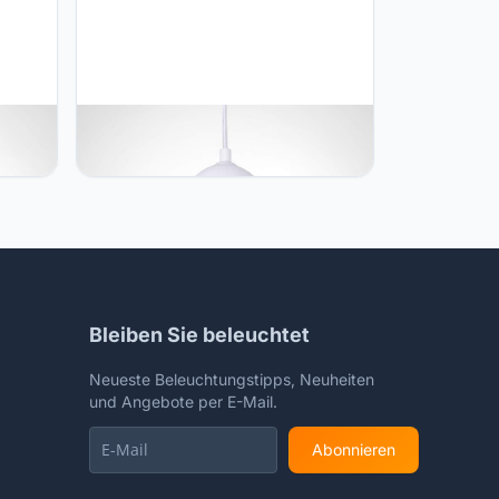
Paco Home Paco Home -
pendellamp, E27, lamp voor
in
woonkamer eetkamer keuken, in
n-
hoogte verstelbaar, Kleur: Gips Wit,
Gloeilamp: Zonder bollen
Bleiben Sie beleuchtet
Neueste Beleuchtungstipps, Neuheiten
und Angebote per E-Mail.
Abonnieren