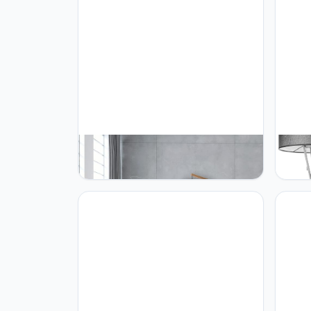
Paco Home Paco Home Vloerlamp
Paco 
Bureau Tafellamp Vintage Deco
Livin
Woonkamer Lampenkap Leeslamp
Lamps
Bedlamp Galg Lamp E27, Soort
E27 R
lamp: Staande lamp - Bamboe,
Kleur:Wit (Ø38cm)