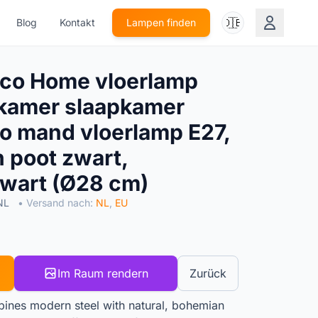
🇩🇪
Blog
Kontakt
Lampen finden
co Home vloerlamp
amer slaapkamer
ho mand vloerlamp E27,
 poot zwart,
wart (Ø28 cm)
 NL
• Versand nach:
NL
,
EU
Im Raum rendern
Zurück
bines modern steel with natural, bohemian