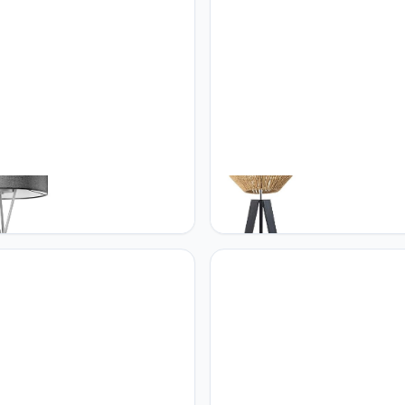
Home Paco Home Floor Lamp
Paco Home Paco Home Staan
g Room Tripod Fabric
Lamp Modern Woonkamer
hade Standing Textile Shade
Slaapkamer Rotan Uitstraling 
eading Lamp Scandi Office
Mand E27, Lampvoet: Vloerla
Zwart, Lampenkap: Beige (Ø3