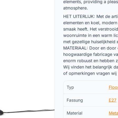
elements, providing a pleas
atmosphere.
HET UITERLIJK: Met de arti
elementen en koel, modern 
smaak heeft. Het verstrooid
woonruimte in een warm lich
met gezellige huiselijkheid 
MATERIAAL: Door en door on
hoogwaardige fabricage van
enorm robuust en hebben z
Wij vinden het belangrijk d
of opmerkingen vragen wij
Typ
Floo
Fassung
E27
Material
Meta