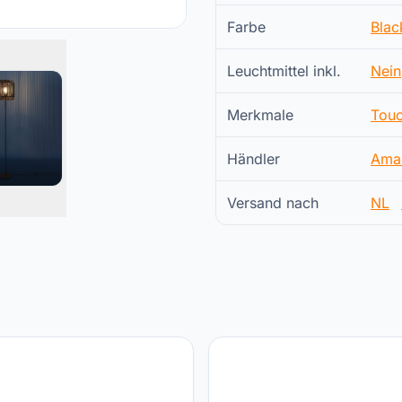
Farbe
Blac
Leuchtmittel inkl.
Nein
Merkmale
Touc
Händler
Ama
Versand nach
NL