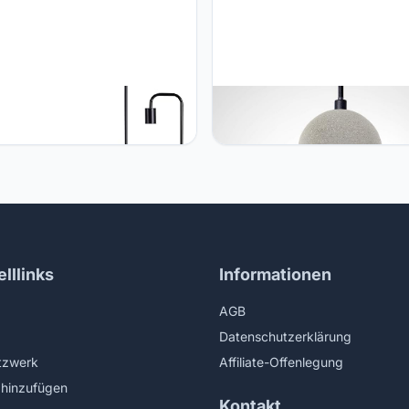
Home Paco Home Vloerlamp
Paco Home Paco Home -
ge E27 Woonkamerlamp
pendellamp, E27, lamp voor
de Industrieel Design Modern
woonkamer eetkamer keuken, 
Retro Slaapkamer Hout
hoogte verstelbaar, Kleur: Beto
grijs, Gloeilamp: Zonder bollen
lllinks
Informationen
AGB
Datenschutzerklärung
tzwerk
Affiliate-Offenlegung
hinzufügen
Kontakt