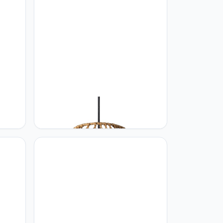
de
Paco Home Paco Home Hanglamp
Bamboe Eetkamerlamp Mand Lamp
Boho
Hangend Papier Pendellamp Papier
mp
Gras Boho Natuurlijk Bar E27, Soort
3 cm)
lamp:Hanglamp - Type 2,
Kleur:Natuur (Ø30cm)