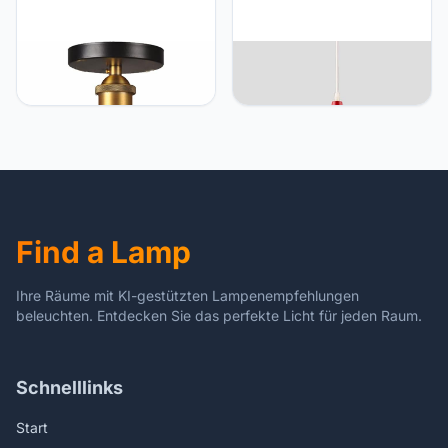
Mengjay Plafondlamp
Mengjay Design
moderne vintage
industriële vintage led-
industriële metalen zwart
hanglamp, hanglamp,
brons verlichting plafond
diameter 17 cm, voor E27-
vintage loft bar plafond
lampen, zwart en wit naar
licht schaduw hanger
keuze, voor woonkamer,
retro licht, lamp niet
eetkamer, restaurant,
inbegrepen
kelder, kelder, enz. (rood)
Find a Lamp
Ihre Räume mit KI-gestützten Lampenempfehlungen
beleuchten. Entdecken Sie das perfekte Licht für jeden Raum.
Schnelllinks
Start