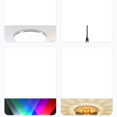
Mengjay Led-
Mengjay E27 retro zwarte
plafondlamp, dimbaar, 30
paraplu kroonluchter
W, platte ronde
plafondlamp, diameter 22
plafondlamp, 3000
cm, 230 V hangende
K/4000 K/6000 K, 3
hanglamp lampenkap,
kleuren, led-lampen,
geschikt voor installatie in
plafondlampen, IP44
restaurant loft koffie bar
waterdicht,
bar bar (22 cm)
badkamerlamp,
keukenlampen, modern,
ultradun, led-paneel
Mengjay wandlamp, LED,
Mengjay Plafondlamp,
5 W, binnenverlichting,
kristallen plafondlamp,
moderne wandlamp, van
modern, voor woonkamer,