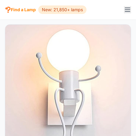
Find a Lamp
New: 21,850+ lamps