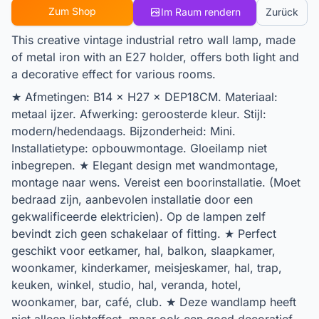
Zum Shop
Im Raum rendern
Zurück
This creative vintage industrial retro wall lamp, made
of metal iron with an E27 holder, offers both light and
a decorative effect for various rooms.
★ Afmetingen: B14 × H27 × DEP18CM. Materiaal:
metaal ijzer. Afwerking: geroosterde kleur. Stijl:
modern/hedendaags. Bijzonderheid: Mini.
Installatietype: opbouwmontage. Gloeilamp niet
inbegrepen. ★ Elegant design met wandmontage,
montage naar wens. Vereist een boorinstallatie. (Moet
bedraad zijn, aanbevolen installatie door een
gekwalificeerde elektricien). Op de lampen zelf
bevindt zich geen schakelaar of fitting. ★ Perfect
geschikt voor eetkamer, hal, balkon, slaapkamer,
woonkamer, kinderkamer, meisjeskamer, hal, trap,
keuken, winkel, studio, hal, veranda, hotel,
woonkamer, bar, café, club. ★ Deze wandlamp heeft