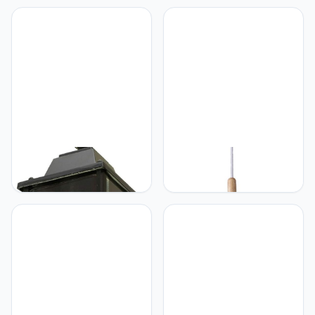
aluminium, verlichting voor
keuken, kantoor,
slaapkamer, kantoor, bed,
slaapkamer, eetkamer,
hal, woonkamer, hotel,
goud
bar, koud wit
Mengjay E27 hanglampen
Mengjay Hanglamp retro
buiten hanglamp zwart
hanglamp metaal Ø 24cm
retro IP44 plafond vintage
excl. E27 max. 60W lamp
industrieel ijzer
wit mat, metalen kap
plafondverlichting
hangende hanglampen,
regendicht waterdicht
voor eetkamer
paviljoen Villa Loft
woonkamer restaurant
kroonluchter buitenlamp
eettafel café
(A)