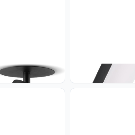
an Maclean inbouw/buis, spot,
Maclean Maclean - LED-lamp 
 aluminium, GU10, 55x100mm,
PIR bewegingsmelder - LED la
 zwart, MCE364 B
Buitenlamp - Wandlamp - 10W 
IP65-800lm - 4000K - Zwart -
MCE516 B