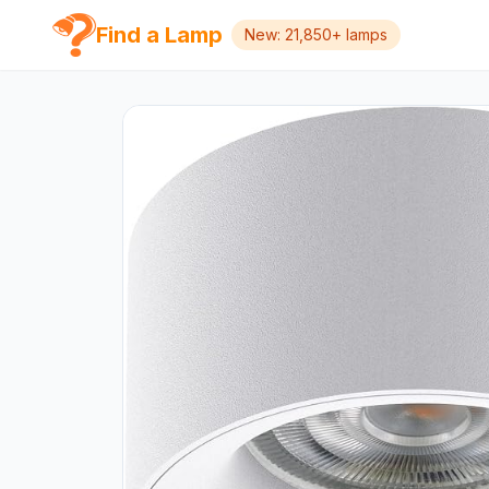
Find a Lamp
New: 21,850+ lamps