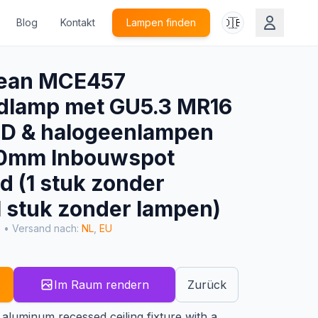
🇩🇪
Blog
Kontakt
Lampen finden
lean MCE457
dlamp met GU5.3 MR16
LED & halogeenlampen
40mm Inbouwspot
d (1 stuk zonder
1 stuk zonder lampen)
• Versand nach:
NL
,
EU
Im Raum rendern
Zurück
d aluminum recessed ceiling fixture with a