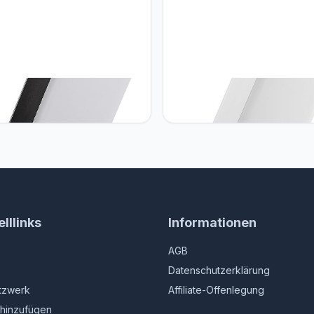
an Maclean - LED-lamp - LED
Maclean Maclean - LED-lamp -
- Buitenlamp - Wandlamp - 10W
lamp - Buitenlamp - Wandlamp
m - IP65 - Neutraal wit -
- 700lm - IP65 - Neutraal wit -
 - Zwart
4000K - Wit - MCE514 W
lllinks
Informationen
AGB
Datenschutzerklärung
tzwerk
Affiliate-Offenlegung
hinzufügen