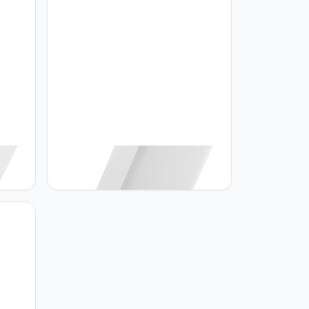
met
Maclean Maclean - LED-lamp met
mp -
PIR bewegingsmelder - LED lamp -
-
Buitenlamp - Wandlamp - 10W -
IP65-800lm - 4000K - Wit - MCE516
W