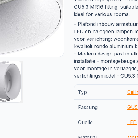
GU5.3 MR16 fitting, suitab
ideal for various rooms.
- Plafond inbouw armatuur 
LED en halogeen lampen me
voor verlichting: woonkame
kwaliteit ronde aluminium 
- Modern design past in el
installatie - montagebeugel
voor montage in verlaagde,
verlichtingsmiddel - GU5.3 
Typ
Ceili
Fassung
GU5
Quelle
LED
Material
Meta