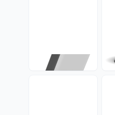
Maclean Maclean - LED-lamp met
Macle
PIR bewegingsmelder - LED lamp -
rond,
Buitenlamp - Wandlamp - 10W -
kleur
IP65-800lm - 4000K - Grijs -
MCE516 GR