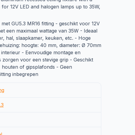
le for 12V LED and halogen lamps up to 35W,
met GU5.3 MR16 fitting - geschikt voor 12V
t een maximaal wattage van 35W - Ideaal
r, hal, slaapkamer, keuken, etc. - Hoge
behuizing: hoogte: 40 mm, diameter: Ø 70mm
k interieur - Eenvoudige montage en
s zorgen voor een stevige grip - Geschikt
 houten of gipsplafonds - Geen
fitting inbegrepen
ng
.3
l