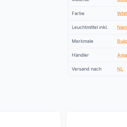
Farbe
Whit
Leuchtmittel inkl.
Nein
Merkmale
Buil
Händler
Ama
Versand nach
NL