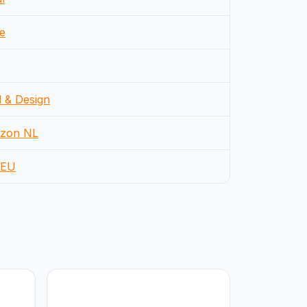
e
d & Design
zon NL
EU