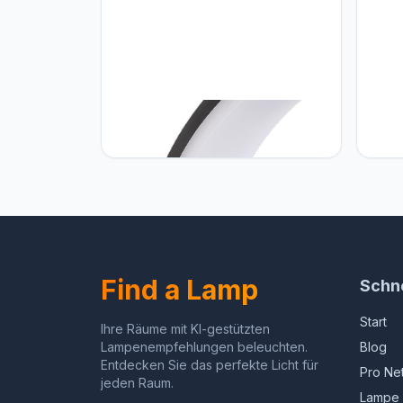
Maclean Maclean - LED lamp -
Macle
Buitenlamp - Wandlamp - PIR - 20W
lamp 
- 2750lm - IP65 - neutraal wit 4000K
- 700l
- Zwart - MCE511 B
4000K
Find a Lamp
Schne
Start
Ihre Räume mit KI-gestützten
Lampenempfehlungen beleuchten.
Blog
Entdecken Sie das perfekte Licht für
Pro Ne
jeden Raum.
Lampe 