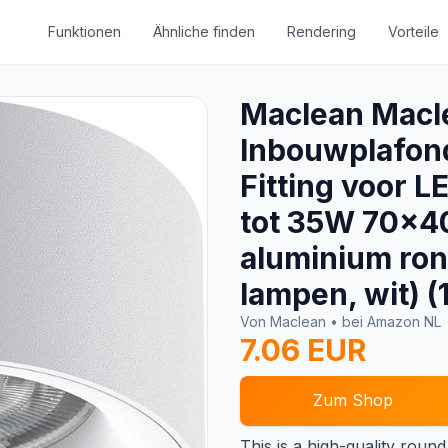
Funktionen
Ähnliche finden
Rendering
Vorteile
Maclean Mac
Inbouwplafon
Fitting voor 
tot 35W 70x
aluminium ron
lampen, wit) (
Von Maclean • bei Amazon NL
7.06 EUR
Zum Shop
This is a high-quality roun