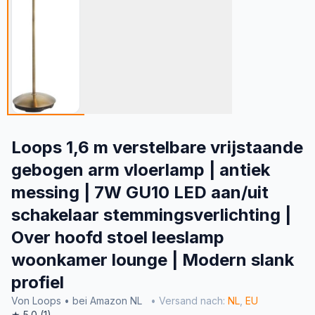
Loops 1,6 m verstelbare vrijstaande
gebogen arm vloerlamp | antiek
messing | 7W GU10 LED aan/uit
schakelaar stemmingsverlichting |
Over hoofd stoel leeslamp
woonkamer lounge | Modern slank
profiel
Von Loops • bei Amazon NL
• Versand nach:
NL
,
EU
★ 5.0 (1)