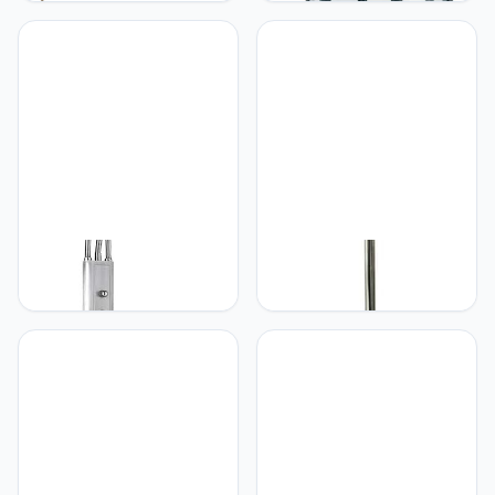
messing verstelbare hals |
zwart & helder glas
woonkamer lounge
Traditionele lantaarn |
slaapkamer bed USB-
Uplight Porch Path
telefoon oplader licht
Garage Garden Lamp |
Pack kit | zijbord bureau
Vochtbestendig Outdoor
en vrijstaande standaard
Home Security | LED
verlichting
Dimbaar
Loops Moeder en kind
Loops 1.58m hoge luxe
dubbele vloerlamp &
klassieke Twin Arm
verstelbare flexibele
interieur vloerlamp -
zwanenhals leeslamp -
gepolijst nikkel &
satijn chroom en opaal
geplooide zwarte
glas - dubbele dimmer
organza stof schaduw -
schakelaar taak gloeilamp
vrije staande
- 6 voet hoog vrijstaande
gang/woonkamer functie
woonkamer lounge
lamphouder licht -
traditionele stijl