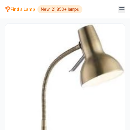
Find a Lamp
New: 21,850+ lamps