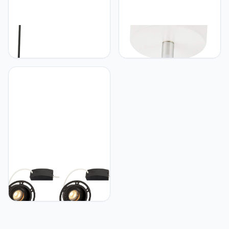
Loops
Loops Verstelbare Single
Gebogen/gebogen
Plafondspot | Mat Wit &
vloerlamp -mat zwart en
Chrome Plaat |
lichtgrijs stoffen kap -
Bewegende Kantelen &
1635 mm hoge vrijstaande
Roterende Kop |
woonkamer/hal functie
Moderne Mini
lichtfitting - E27 Edison
Kantoor/Winkel
schroeflamp vereist -
Commerciële Down Light
60W MAX
Lamp | GU10 Bulb | LED &
Dimbaar
Loops 4-pack gips-in
plafond downlight - 50W
GU10 reflector LED-lamp
vereist - trimless design -
mat zwart aluminium