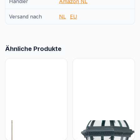
Händler
Amazon NL
Versand nach
NL
EU
Ähnliche Produkte
Loops 1610mm vloer &
Loops 60W E27 GLS |
475mm tafellamp
IP44 nominale
bijpassende set | antieke
buitenwandlamp | Mat