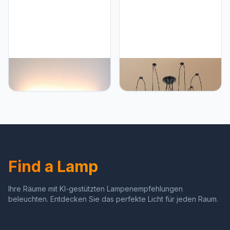
kabinetten kasten
kinderkamer, kantoor, hal
kledingkast keuken
(zwart) (links)
Lightess Lightess 18W
Lightess Lightess
40CM Wandlamp LED
Hanglamp, industriële
Binnen Modern Wandlamp
spin, 6 lampen, vintage,
Wit Up Down Ganglamp
zwart, plafond,
Muur Muurverlichting 16W
verstelbaar, voor
IP44 van Dik Aluminium
slaapkamer, woonkamer,
voor Woonkamer
restaurant
Slaapkamer Gang Trap
enzovoort, Neutraalwit
Find a Lamp
Ihre Räume mit KI-gestützten Lampenempfehlungen
beleuchten. Entdecken Sie das perfekte Licht für jeden Raum.