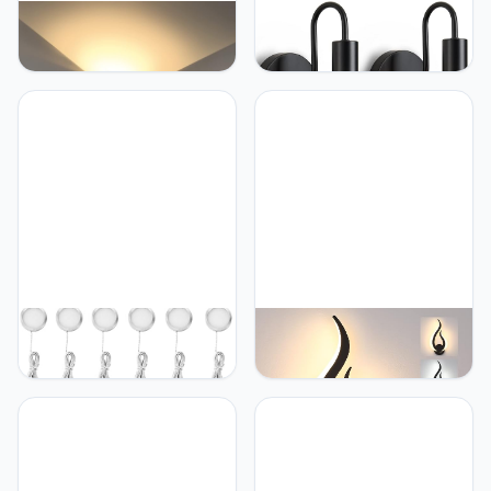
Lightess Lightess Led-
Lightess Lightess 2st
wandlamp voor binnen,
wandlamp met schakelaar
met accu, touch-dimmer,
voor binnen, wandlamp
zonder stroomaansluiting,
zwart met trekschakelaar,
draadloos, oplaadbaar,
vintage industriële lamp
USB, magnetische
wand E27 voor
wandlamp, up-down, voor
slaapkamer woonkamer
slaapkamer en
hal
woonkamer, zilver-
warmwit
Lightess Lightess 6-delige
Lightess Lightess
kastverlichting LED-
Wandlamp voor binnen,
onderbouwlampen
2,4 g, afstandsbediening,
neutraal wit kastlicht LED-
led, 10 W, dimbaar, 3
nachtlampje
kleurtemperaturen,
kastverlichting
moderne wandlamp,
wandlampen traplicht
driekleurige verlichting,
vitrineverlichting voor
nachtlampje voor