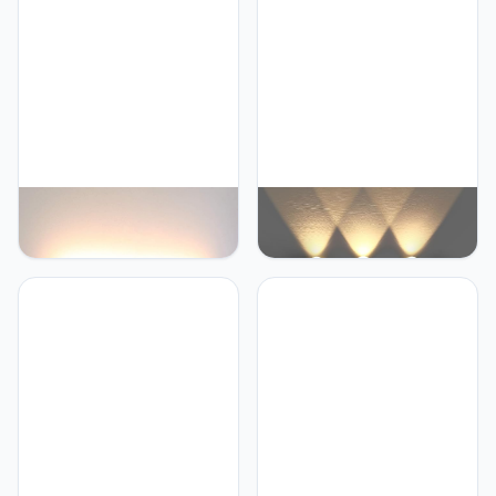
Lightess Lightess 18W
Lightess Wandlamp
40CM Wandlamp LED
Binnen Modern Wandlamp
Wit Up Down Ganglamp
Muur Muurverlichting 16W
IP44 van Dik Aluminium
voor Woonkamer
Slaapkamer Gang Trap
enzovoort, Neutraalwit