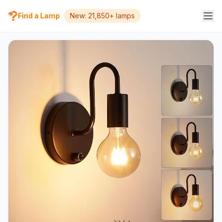
Find a Lamp
New: 21,850+ lamps