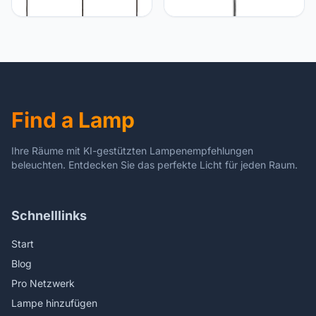
hanglamp 'Millina' (antiek)
hanglamp 'Morton'
in Bruin uit glas o.a. voor
(modern) in Alu uit beton
keuken - Pendellamp,
o.a. voor woon-/ eetkamer
hangverlichting, eettafel
- Pendellamp,
lamp
hangverlichting, eettafel
lamp
Find a Lamp
Ihre Räume mit KI-gestützten Lampenempfehlungen
beleuchten. Entdecken Sie das perfekte Licht für jeden Raum.
Schnelllinks
Start
Blog
Pro Netzwerk
Lampe hinzufügen