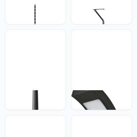
Lampenwelt Lindby
Lampenwelt Lucande LED
hanglamp 'Albertine'
vloerlamp Salome
(vintage) in Zwart uit
(modern) in Zwart uit
overige metaal o.a. voor
aluminium o.a. voor
woon-/ eetkamer -
werkkamer/kantoor,
Pendellamp,
inclusief lichtbron -
hangverlichting, eettafel
staande lamp
lamp
Lampenwelt Lindby 'Nane
Lampenwelt Lucande LED
' (antiek) in Zwart uit
wandlamp buiten Juvia
kunststof
(modern) in Zwart uit
aluminium, inclusief
lichtbron -
buitenwandlamp