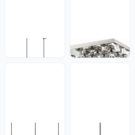
Lampenwelt Lindby
Lampenwelt Lindby
hanglamp 'Emily'
hanglamp 'Esfera'
(modern) in Zwart uit
(modern) in Zilver uit
overige metaal o.a. voor
overige metaal o.a. voor
keuken - Pendellamp,
woon-/ eetkamer -
hangverlichting, eettafel
Pendellamp,
lamp
hangverlichting, eettafel
lamp
Lampenwelt Lindby
Lampenwelt Lindby