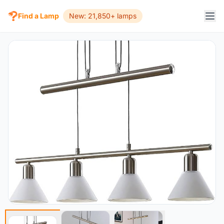
Find a Lamp
New: 21,850+ lamps