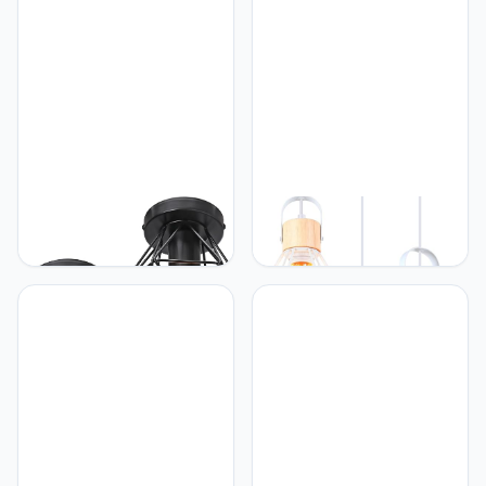
iDEGU iDEGU
iDEGU iDEGU Vintage
Plafondlamp, industrieel,
hanglamp met 3
vintage, kroonluchter,
lichtpunten, 16 cm,
hanglamp, E27, retro,
plafondlamp van hout,
design, kooi, ijzer,
metaal, kooi-design,
plafondlamp voor hal,
creatief, witte lampenkap,
woonkamer, keuken,
retro, E27,
slaapkamer, Ø 16 cm (kooi
binnenverlichting,
A, zwart)
hanglamp voor
slaapkamer, woonkamer
(kroonluchter,