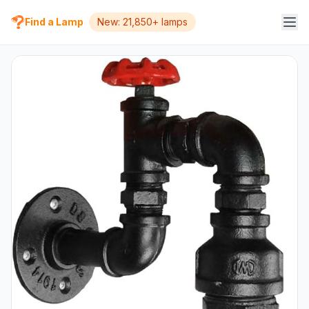
Find a Lamp
New: 21,850+ lamps