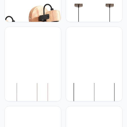
iDEGU iDEGU Set van 2
iDEGU iDEGU 2 stuks
wandlampen voor binnen,
hanglamp industriële
15 cm, retro led-
kroonluchter plafondlamp
wandlamp, insustriële
vintage E27 retro metalen
wandlamp van hout, ijzer,
plafondlamp voor keuken
vintage, verstelbaar,
eetkamer woonkamer
kroonluchter,
restaurant diameter 29 cm
plafondlamp, E27,
(koper)
wandverlichting voor
slaapkamer,
iDEGU iDEGU Hanglamp,
iDEGU Idegu 3 lampen,
industriële vintage
hanglamp, industrieel
metalen kooi, zeshoekig,
design, vintage, van
plafondlamp, lampenkap,
metaal, kooi,
geometrisch, design, E27,
kroonluchter, plafondlamp
plafondlamp voor
met stang, voor
slaapkamer, eetkamer,
slaapkamer, eetkamer,