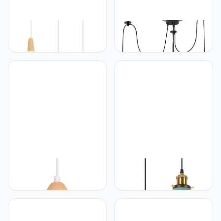
iDEGU iDEGU Retro
iDEGU iDEGU Moderne en
hanglamp, 3 lampen,
retro kroonluchter,
hanglamp, modern,
hanglamp, 3 armen,
druppelstijl, hoed,
hanglamp, doe-het-zelf,
plafondlamp, E27, metaal,
creatief, spin, verstelbaar,
hout, plafondlamp voor
150 cm, vintage
slaapkamer, eetkamer of
plafondlamp met E27-
keuken, Ø 20 cm
fitting, zwart, 3 lampen
(lichtgeel, rond)
iDEGU iDEGU Hanglamp, 2
iDEGU iDEGU Retro
stuks, retro, E27,
Hanglamp, 22 cm, vintage
hanglamp van rotan en
hanglamp, E27, industriële
hout, Boheemse stijl,
lampenkap van metaal,
vlechtwerk, vintage
plafondlamp, hanglamp
hanglamp voor
voor eetkamer,