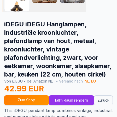
iDEGU iDEGU Hanglampen,
industriële kroonluchter,
plafondlamp van hout, metaal,
kroonluchter, vintage
plafondverlichting, zwart, voor
eetkamer, woonkamer, slaapkamer,
bar, keuken (22 cm, houten cirkel)
Von iDEGU • bei Amazon NL
• Versand nach:
NL
,
EU
42.99 EUR
Zum Shop
Im Raum rendern
Zurück
This iDEGU pendant lamp combines vintage, industrial,
and modern styles with its wood and iron