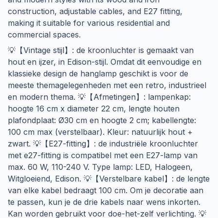
construction, adjustable cables, and E27 fitting,
making it suitable for various residential and
commercial spaces.
💡【Vintage stijl】: de kroonluchter is gemaakt van
hout en ijzer, in Edison-stijl. Omdat dit eenvoudige en
klassieke design de hanglamp geschikt is voor de
meeste themagelegenheden met een retro, industrieel
en modern thema. 💡【Afmetingen】: lampenkap:
hoogte 16 cm x diameter 22 cm, lengte houten
plafondplaat: Ø30 cm en hoogte 2 cm; kabellengte:
100 cm max (verstelbaar). Kleur: natuurlijk hout +
zwart. 💡【E27-fitting】: de industriële kroonluchter
met e27-fitting is compatibel met een E27-lamp van
max. 60 W, 110-240 V. Type lamp: LED, Halogeen,
Witgloeiend, Edison. 💡【Verstelbare kabel】: de lengte
van elke kabel bedraagt 100 cm. Om je decoratie aan
te passen, kun je de drie kabels naar wens inkorten.
Kan worden gebruikt voor doe-het-zelf verlichting. 💡