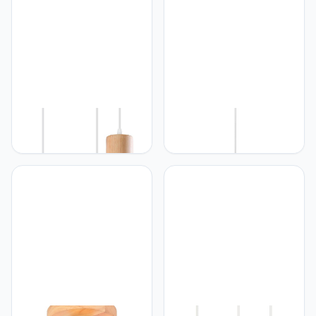
woonkamer, slaapkamer,
woonkamer, keuken,
eetkamer, keuken,
slaapkamer, restaurant (2
restaurant (wit, rotan)
stuks, groen)
iDEGU iDEGU
iDEGU iDEGU
Hanglampen, vintage,
Kroonluchter hanglamp,
industriële kroonluchter,
45 cm, ovaal,
van hout, metaal, retro,
plafondlamp,
plafondlamp, kooi-design,
kroonluchter, veer, wit,
E27, plafondverlichting
hanglamp, voor
voor woonkamer,
slaapkamer, woonkamer
slaapkamer, keuken (wit,
(wit)
hout, cirkel)