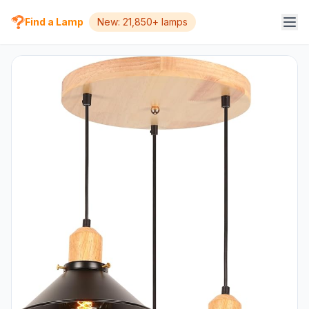
Find a Lamp
New: 21,850+ lamps