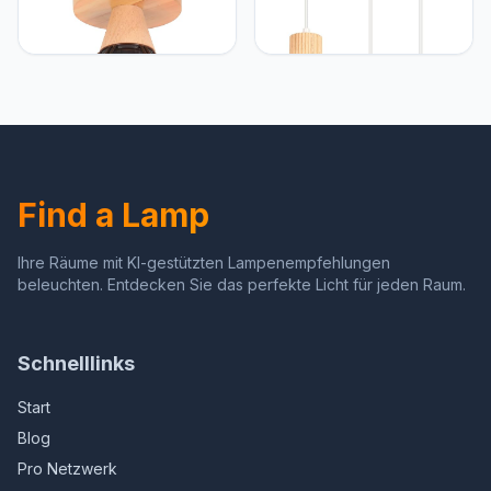
iDEGU iDEGU Industriële
iDEGU iDEGU Retro
plafondlamp, 22 cm,
hanglampen, 3 lampen, 18
vintage, E27, retro
cm, plafondlamp, van hout
kroonluchter, hanglamp
en metaal, industrieel
van hout en ijzer, design
kooi-design, E27,
kooi, zwart, plafondlamp
plafondverlichting,
voor entree, hal,
moderne decoratie voor
slaapkamer, keuken (1
slaapkamer, woonkamer,
stuk)
keuken, restaurant (wit,
Find a Lamp
Ihre Räume mit KI-gestützten Lampenempfehlungen
beleuchten. Entdecken Sie das perfekte Licht für jeden Raum.
Schnelllinks
Start
Blog
Pro Netzwerk