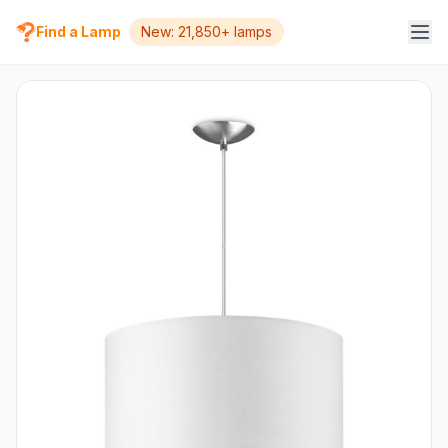
Find a Lamp
New: 21,850+ lamps