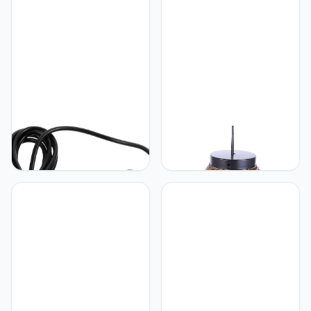
Montageplaat Licht
Lichte Luifel Plafond
Covers Chandalier Zwarte
Afdekplaat Kroonluchter
Hangende Lichtarmatuur
Luifel Afdekplaat
Lamp Paneel Zuig Plastic
Plafondlamp Vintage Glas
Lampen
Hemobllo Hemobllo
Hemobllo Hemobllo
Schijnwerper Led-
Hanglampdecoratie -
spotlamp Kleine Spotlamp
Plafondlamp Van Papier -
Kleine Spotlight Spotlamp
Hanglamp Voor
Voor Binnen Leidde Felle
Restaurant - Eenvoudig
Spotlight Kleine Spot Voor
En Elegant Voor Thuis- En
Led-minispot Mini-
Commercieel Gebruik
spotlamp Sieraden Kast
Eenvoudige Installatie
Miniatuur Plastic