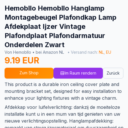
Hemobllo Hemobllo Hanglamp
Montagebeugel Plafondkap Lamp
Afdekplaat Ijzer Vintage
Plafondplaat Plafondarmatuur
Onderdelen Zwart
Von Hemobllo • bei Amazon NL
• Versand nach:
NL
,
EU
9.19 EUR
Zum Shop
Im Raum rendern
Zurück
This product is a durable iron ceiling cover plate and
mounting bracket set, designed for easy installation to
enhance your lighting fixtures with a vintage charm.
Afdekkap voor luifelverlichting: dankzij de moeiteloze
installatie kunt u in een mum van tijd genieten van uw
nieuwe verlichtingsopstelling. Hanglampafdekking:
gemaakt van stevig ijzermateriaal om duurzaamheid en