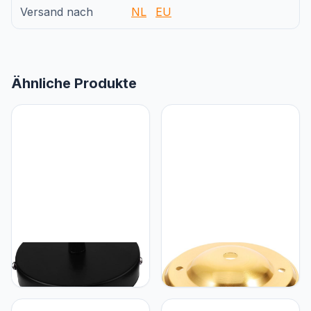
Versand nach
NL
EU
Ähnliche Produkte
Hemobllo Hemobllo 4
Hemobllo Hemobllo 1 Set
Stuks Basis Plafondlamp
Luifel Verlichting Dekking
Plaat Cover Plafondlamp
Plafond Baldakijn
Cover Kroonluchter
Hanglamp Luifel Luifelset