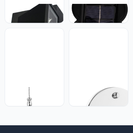
Hemobllo Hemobllo
Hemobllo Hemobllo
Buitenwandlamp Led
wandlamp wall lamp night
Wandlamp 5w Zwarte
light garden lights
Schelp Warm Witte
nachtlamp dekverlichting
Wandlamp
op zonne-energie
openlucht- buiten lichten
muur zonne-licht
tuinverlichting op zonne-
energie plastic Black
Hemobllo Hemobllo 3Pcs
Hemobllo Hemobllo 1 Set
Kroonluchter Pull Chain
Muur Lichtschakelaar
Extender Voor Plafond
Plafondventilator
Hanglamp Kabel
Wandlampen Voor Thuis
Badkamer Keten
Lamp Accessoire Trekken
Plafondlamp Decoratieve
Deel Trekschakelaar De
Plafondtegels Lamp
Ketting Licht Controle