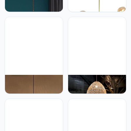
minimalistische plafond
koppige moleculaire
hangende lampen
kroonluchters Nordic
moderne messing
Glass Shade Magic Beans
hanglamp geribbeld glas
Island Plafond
lampenkap hangende
Hanglampen voor
kroonluchter, voor
woonkamer Eetkamer
slaapkamer nachtkastje
Slaapkamer, E27 (zonder
eetkamer keuken eiland
lampen) beautiful scenery
verlichting beautiful
GRAWIT Rotan Lamp
GRAWIT moderne rotan in
Hanglamp Landelijke
hoogte verstelbare
Pastorale Lantaarn
hanglamp rotan
Creatieve Rotan Kunst
kroonluchter lamp licht 1-
Kroonluchter Vintage
lichts e27/e26 japanse stijl
Slaapkamer Eetkamer
homestay rieten
Hanglamp Japanse
kroonluchter eetkamer
Theekamer Home Decor
woonkamer keuken eiland
Cafe Restaurant
slaapkamer armaturen