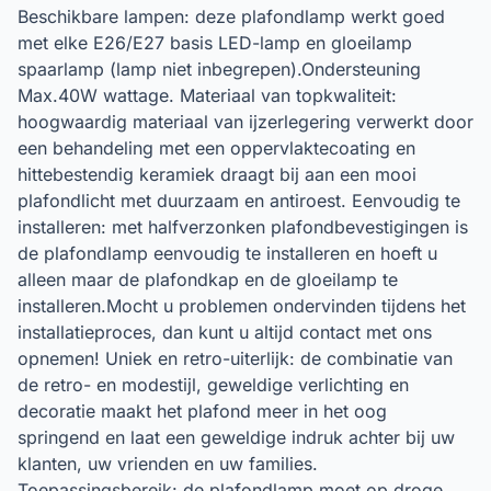
Beschikbare lampen: deze plafondlamp werkt goed
met elke E26/E27 basis LED-lamp en gloeilamp
spaarlamp (lamp niet inbegrepen).Ondersteuning
Max.40W wattage. Materiaal van topkwaliteit:
hoogwaardig materiaal van ijzerlegering verwerkt door
een behandeling met een oppervlaktecoating en
hittebestendig keramiek draagt ​​bij aan een mooi
plafondlicht met duurzaam en antiroest. Eenvoudig te
installeren: met halfverzonken plafondbevestigingen is
de plafondlamp eenvoudig te installeren en hoeft u
alleen maar de plafondkap en de gloeilamp te
installeren.Mocht u problemen ondervinden tijdens het
installatieproces, dan kunt u altijd contact met ons
opnemen! Uniek en retro-uiterlijk: de combinatie van
de retro- en modestijl, geweldige verlichting en
decoratie maakt het plafond meer in het oog
springend en laat een geweldige indruk achter bij uw
klanten, uw vrienden en uw families.
Toepassingsbereik: de plafondlamp moet op droge