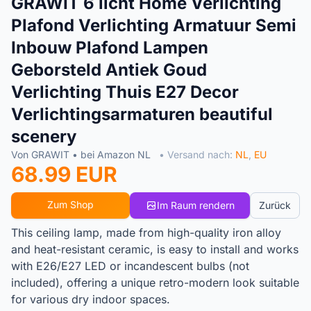
GRAWIT 6 licht Home Verlichting
Plafond Verlichting Armatuur Semi
Inbouw Plafond Lampen
Geborsteld Antiek Goud
Verlichting Thuis E27 Decor
Verlichtingsarmaturen beautiful
scenery
Von GRAWIT • bei Amazon NL
• Versand nach:
NL
,
EU
68.99 EUR
Zum Shop
Im Raum rendern
Zurück
This ceiling lamp, made from high-quality iron alloy
and heat-resistant ceramic, is easy to install and works
with E26/E27 LED or incandescent bulbs (not
included), offering a unique retro-modern look suitable
for various dry indoor spaces.