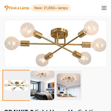
Find a Lamp
New: 21,850+ lamps