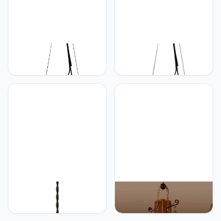
Verlichtingsarmatuur
beautiful
beautiful
GRAWIT E27 vintage
GRAWIT E27 vintage
kroonluchter spiraal licht
kroonluchter spiraal licht
hangende lampen ijzer
hangende lampen ijzer
industriële verlichting
industriële verlichting
eetkamer slaapkamer
eetkamer slaapkamer
hanglamp eenvoudige en
hanglamp eenvoudige en
luxe decoratieve
luxe decoratieve
verlichting lamp beautiful
verlichting lamp beautiful
scenery
scenery
GRAWIT creatieve glazen
GRAWIT Industriële
lampenkap kroonluchter,
houten hanglamp
blauwe hangende
woonkamer restaurant