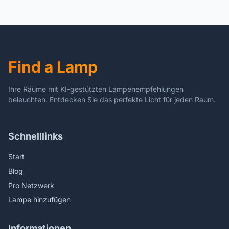
verlichting in Japanse stijl,
eetkamer lamp
in hoogte verstelbare
slaapkamer keuken
hanglampen E27
kroonluchter glazen
hangende lampen voor
tafellamp beautiful
slaapkamer eetkamer
scenery
keukeneiland beautiful
Find a Lamp
scenery
Ihre Räume mit KI-gestützten Lampenempfehlungen
beleuchten. Entdecken Sie das perfekte Licht für jeden Raum.
Schnelllinks
Start
Blog
Pro Netzwerk
Lampe hinzufügen
Informationen