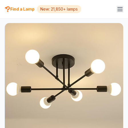
Find a Lamp
New: 21,850+ lamps