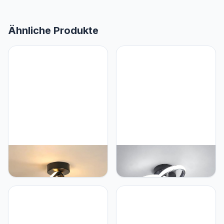
Ähnliche Produkte
Goeco Goeco Moderne
Goeco Goeco Moderne
led-plafondlamp,
led-plafondlamp van 22
Chandelier 22 W, warmwit,
W 2500 lm, voor de
garderobeverlichting, hal
badkamer, gang, balkon,
balkon (zwart)
trappenhuis, 6500 K
koudwit licht, diameter 26
cm