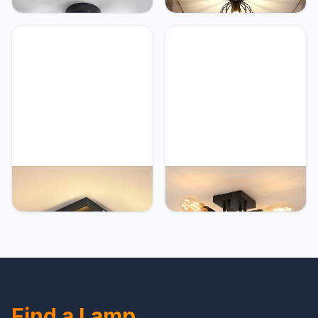
Plafondlamp 20W
Hanglamp Metaal in
2200LM, moderne led
Kooivorm, Retro
plafondlamp voor
Plafondlamp E27
woonkamer, slaapkamer,
Hanglamp voor gang,
hal, diameter 25cm,
balkon en eetkamer, Ø
dimbaar
20cm, zwart
3000K/4500K/6500K
Goeco LED plafondlamp
Goeco Goeco
22W, moderne
Kroonluchter Vintage
plafondlamp LED van
Plafondlamp, Moderne
aluminium, 3000K warm
Industriële Sputnik
wit licht plafondlamp
Kroonluchter 4 Lampen
vierkant binnen voor
E27 Basis van Metaal,
gang, hal entree, balkon,
Retro Plafondlamp Zwart
zwart, zijlengte 16cm
voor Slaapkamer
Woonkamer Eetkamer
Find a Lamp
Keuken