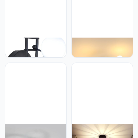
Goeco Goeco Humanoïde
Goeco Plafondlamp
wandlamp binnen,
vintage, Ø 60 cm gouden
moderne industriële
plafondlamp sputnik
wandlamp, eenvoudige
kroonluchter met 6
stijl wandlamp voor
vlammen E27, hanglamp
woonkamer hal
rustiek voor woonkamer
slaapkamer, 220 V, E27
eetkamer keuken hal,
lamp niet inbegrepen
max. 60 W (zonder
(zwart)
gloeilampen)
Goeco Goeco Moderne
Goeco Vintage
LED Plafondlamp, LED
Plafondlamp, Industriële