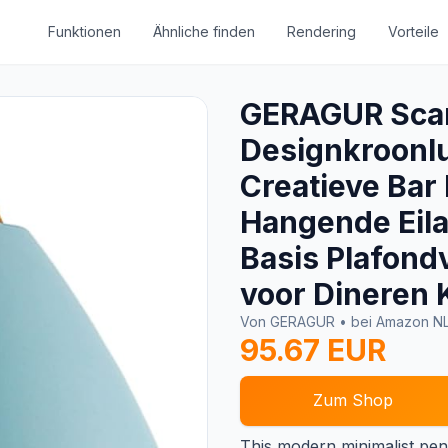
Funktionen
Ähnliche finden
Rendering
Vorteile
GERAGUR Sca
Designkroonl
Creatieve Bar
Hangende Eila
Basis Plafond
voor Dineren 
Von GERAGUR • bei Amazon N
95.67 EUR
Zum Shop
This modern minimalist pen