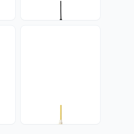
E26
GERAGUR Handgemaakte Bamboe
r,
Weven Hanglamp Rotan Eetkamer
Kroonluchter Rieten Afwerking E27
Basisschaduw Dicht Bij
Plafondverlichtingsarmaturen
Pastorale Stijl Hot Pot Restaurant
Lamp
GERAGUR E27/E26 Boerderij
 Art
Hanglamp In Hoogte Verstelbare
nt
Industriële Hanglamp Met Rustiek
eur
Gemonteerd Armatuur Semi-