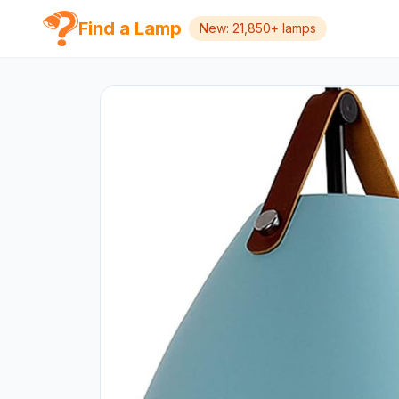
Find a Lamp
New: 21,850+ lamps