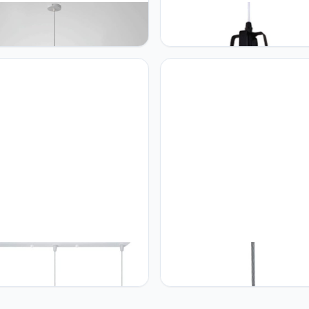
UR Minimalistische
GERAGUR Metalen Hanglamp, 
ndarmatuur E27 Opknoping
E27 Voet, Metalen Kroonluchte
Metalen Kap Verstelbare
Industriële Stijl, Kroonluchter
ping Lichtpunt, Voor Keuken
Lampenkappen, Voor Keuken
d Eetkamer Hal Hal Bar,
Gloeilampen Eiland, Eetkamer,
Schuur, Bar, Hal 1 Pak
UR RestaurantHanglamp 3
GERAGUR Moderne Eenvoud
ar Hanglampen Creatieve
Kroonluchter E26 Screw Wood
inavische LED-kroonluchter
Hangende Hanglamp Restaura
enkappen E26
Plafondverlichtingsarmatuur Kl