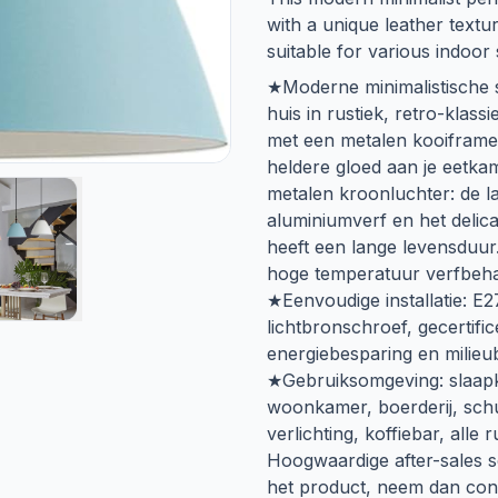
with a unique leather textur
suitable for various indoor
★Moderne minimalistische st
huis in rustiek, retro-klas
met een metalen kooiframe 
heldere gloed aan je eetk
metalen kroonluchter: de 
aluminiumverf en het delica
heeft een lange levensduur
hoge temperatuur verfbehand
★Eenvoudige installatie: E2
lichtbronschroef, gecertifi
energiebesparing en milieu
★Gebruiksomgeving: slaapk
woonkamer, boerderij, schuu
verlichting, koffiebar, alle 
Hoogwaardige after-sales s
het product, neem dan con