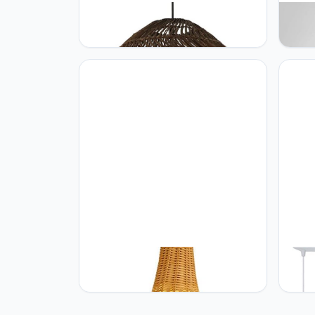
GERAGUR Natuurlijke Rotan
GERAG
Hanglamp, Handgeweven
Plafo
Hanglamp, Japanse Stijl Bamboe
Lamp 
Lichtpunt, Indoor Hangende
Opkno
Plafondlamp, Voor Keukeneiland,
Eilan
Eetkamer, Veranda, E26/E27 Basis
GERAGUR Eenvoudige Rieten Rotan
GERAG
Hanglamp Handgeweven Rotan
Bar B
Hanglamp Rieten Licht Hanglamp
Scand
Armatuur Moderne Bamboe Rotan
Lamp