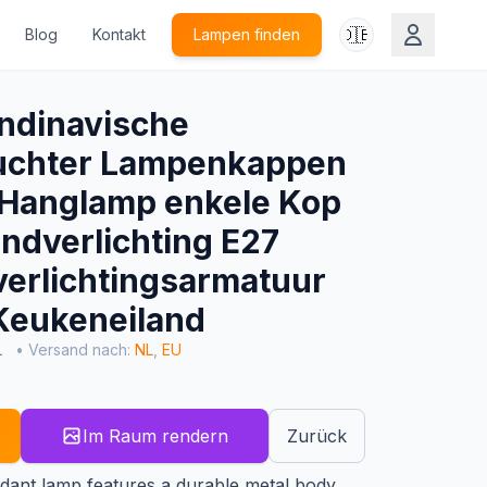
🇩🇪
Blog
Kontakt
Lampen finden
ndinavische
uchter Lampenkappen
 Hanglamp enkele Kop
ndverlichting E27
verlichtingsarmatuur
Keukeneiland
L
• Versand nach:
NL
,
EU
Im Raum rendern
Zurück
dant lamp features a durable metal body