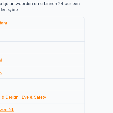
p tijd antwoorden en u binnen 24 uur een
eden.</br>
dant
l
k
d & Design
Eye & Safety
zon NL