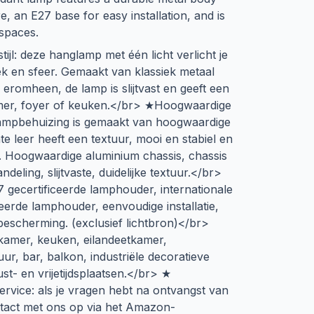
e, an E27 base for easy installation, and is
 spaces.
ijl: deze hanglamp met één licht verlicht je
siek en sfeer. Gemaakt van klassiek metaal
eromheen, de lamp is slijtvast en geeft een
amer, foyer of keuken.</br> ★Hoogwaardige
lampbehuizing is gemaakt van hoogwaardige
te leer heeft een textuur, mooi en stabiel en
. Hoogwaardige aluminium chassis, chassis
eling, slijtvaste, duidelijke textuur.</br>
7 gecertificeerde lamphouder, internationale
ceerde lamphouder, eenvoudige installatie,
bescherming. (exclusief lichtbron)</br>
amer, keuken, eilandeetkamer,
r, bar, balkon, industriële decoratieve
rust- en vrijetijdsplaatsen.</br> ★
ervice: als je vragen hebt na ontvangst van
tact met ons op via het Amazon-