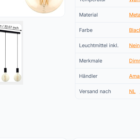
Material
Meta
Farbe
Blac
Leuchtmittel inkl.
Nein
Merkmale
Dim
Händler
Ama
Versand nach
NL