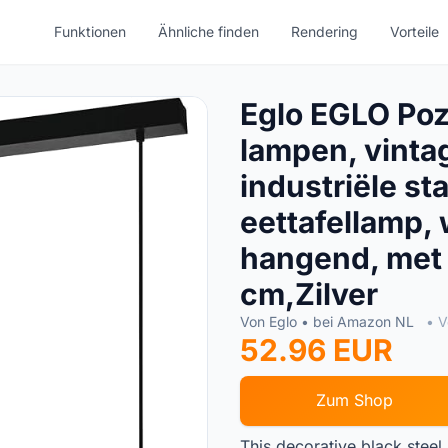
Funktionen
Ähnliche finden
Rendering
Vorteile
Eglo EGLO Po
lampen, vinta
industriële st
eettafellamp
hangend, met 
cm,Zilver
Von Eglo • bei Amazon NL
• V
52.96 EUR
Zum Shop
This decorative black stee