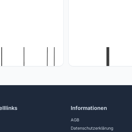
EGLO Claverdon hanglamp, 5
Eglo EGLO Vloerlamp Febres,
unten, vintage, natuurlijk, boho,
woonkamerlamp met lampenka
, hanglamp van staal en hout
textiel, staande lamp van metaa
rt, natuurlijke kleuren,
zwart en bouclé stof in wit,
fellamp, hanglamp voor de
staanlamp met voetschakelaar
amer, E27 fitting
fitting
lllinks
Informationen
AGB
Datenschutzerklärung