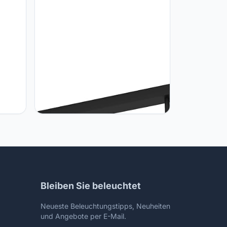
Eglo EGLO Plafondspot Plimsoll, 4-
p van
vlammige plafondlamp met
l in
draaibare spots, plafondlamp van
hout en metaal in zwart, FSC100PA,
, E27
plafondspot met E27-fitting
Bleiben Sie beleuchtet
Neueste Beleuchtungstipps, Neuheiten
und Angebote per E-Mail.