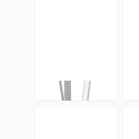
Eglo EGLO Parri Vloerlamp,
Eglo 
aluminium, 31 W, chroom
lampe
staal,
woonk
met t