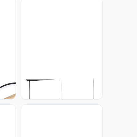
it L:
Eglo Eglo Cremella Hanglamp met 3
lampen, vintage, industrieel, van
staal in zwart, eettafellamp,
woonkamerlamp, hangend met E27-
fitting, L 94 cm