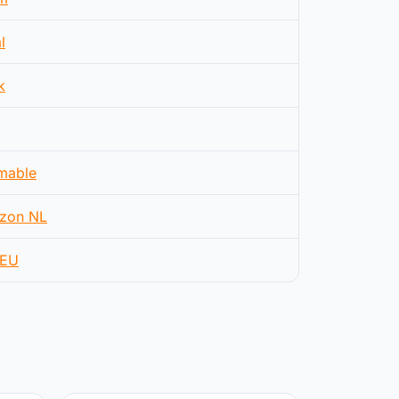
l
k
mable
zon NL
EU