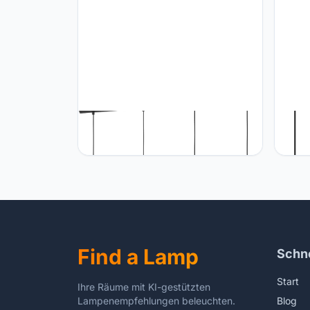
Eglo EGLO LED hanglamp Barbotto,
Eglo 
pendellamp boven eettafel met
lichtp
indirect licht, 4-lichts eettafellamp
hygge
van metaal in zwart en goud, lamp
in zwa
hangend voor eetkamer, incl. GU10
eetta
lichtbron, warmwit
woonk
Find a Lamp
Schne
Start
Ihre Räume mit KI-gestützten
Lampenempfehlungen beleuchten.
Blog