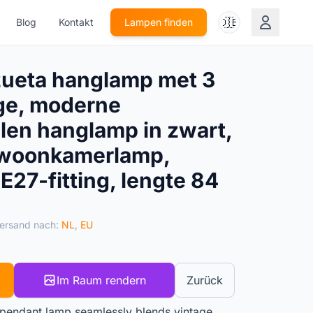
🇩🇪
Blog
Kontakt
Lampen finden
zueta hanglamp met 3
ge, moderne
alen hanglamp in zwart,
, woonkamerlamp,
E27-fitting, lengte 84
ersand nach:
NL
,
EU
Im Raum rendern
Zurück
l pendant lamp seamlessly blends vintage,