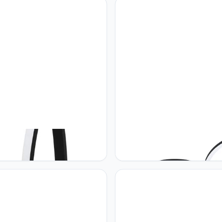
Eglo Lasana 3 Led-vloerlamp, 2
Eglo Plafondverlichting Boyal w
n, moderne staande lamp van
101 B: 40 H: 9,5 cm 3000K
 aluminium en kunststof,
amerlamp in zwart, wit, lamp
rapschakelaar, w