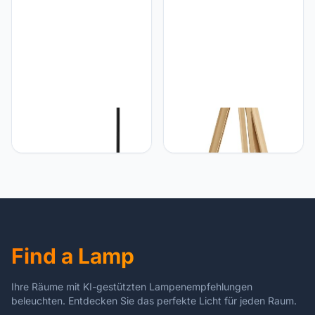
down light, tuinlamp van
plafondverlichting warm
zwart kunststof, IP44
wit, IP44
Eglo Eglo staanlamp
Eglo EGLO Driepoot
PRIDDY, 1 lichtbron,
vloerlamp Lantada,
Vintage staanlamp met
vintage woonkamerlamp,
industrieel ontwerp, retro
staande lamp van hout,
staande lamp van staal,
staal en textiel in
kleur: zwart, wit, fitting:
natuurlijke kleurenel en
E27, incl voetschakelaar
beige, met schakelaar,
FSC gecertificeerd, E27
fitting
Find a Lamp
Ihre Räume mit KI-gestützten Lampenempfehlungen
beleuchten. Entdecken Sie das perfekte Licht für jeden Raum.