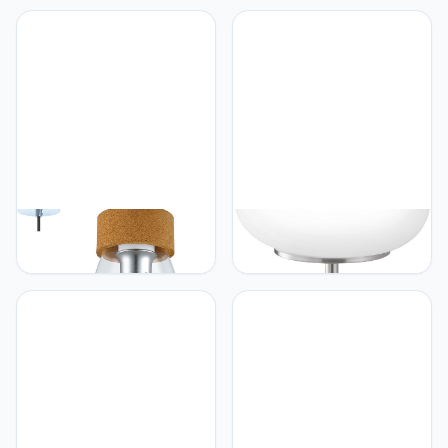
Eglo EGLO Brixham
Eglo EGLO Optica Table
Hanglamp met 1 lichtpunt,
Lamp, 2-light table lamp,
vintage, retro, hanglamp
material: steel, color: matt
van staal, glas en kurk in
nickel, glass: opal matt
chroom, helder, bruin,
white, socket: E27, incl.
eettafellamp,
switch
woonkamerlamp hangend
met E27-fitting