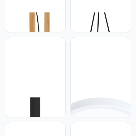
Eglo EGLO vloerlamp
Eglo EGLO Driepoot
Hornwood, vintage
staande lamp Chester, 1-
leeslamp in industrieel
pits vintage vloerlamp,
ontwerp, FSC, staande
staanlamp, Materiaal:
lamp retro van staal en
staal, kleur: zwart, koper,
hout, kleur zwart, crème,
fitting: E27, incl
bruin, E27 fitting, FSC-
snoerschakelaar
gecertificeerd, incl.
voetschakelaar
Eglo Eglo stande LED
Eglo EGLO LED
solarlamp Dreoli, solar
plafondlamp Fueva 5, Ø
buitenlamp met
28,5 cm, ronde
grondspies en
plafonnière, opbouwlamp
bewegingsmelder, tuin
van wit metaal, badkamer
padverlichting buiten,
lamp pafond,