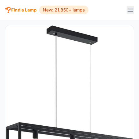
Find a Lamp
New: 21,850+ lamps