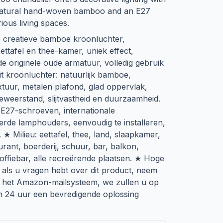
g natural hand-woven bamboo and an E27
ious living spaces.
 creatieve bamboe kroonluchter,
eettafel en thee-kamer, uniek effect,
 originele oude armatuur, volledig gebruik
it kroonluchter: natuurlijk bamboe,
xtuur, metalen plafond, glad oppervlak,
eweerstand, slijtvastheid en duurzaamheid.
 E27-schroeven, internationale
erde lamphouders, eenvoudig te installeren,
 Milieu: eettafel, thee, land, slaapkamer,
ant, boerderij, schuur, bar, balkon,
 koffiebar, alle recreërende plaatsen. ★ Hoge
e: als u vragen hebt over dit product, neem
a het Amazon-mailsysteem, we zullen u op
n 24 uur een bevredigende oplossing