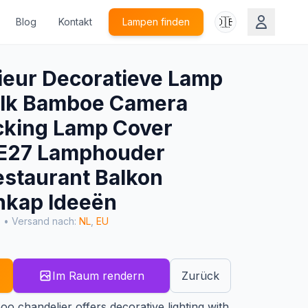
🇩🇪
Blog
Kontakt
Lampen finden
ieur Decoratieve Lamp
lk Bamboe Camera
cking Lamp Cover
 E27 Lamphouder
estaurant Balkon
nkap Ideeën
• Versand nach:
NL
,
EU
Im Raum rendern
Zurück
o chandelier offers decorative lighting with