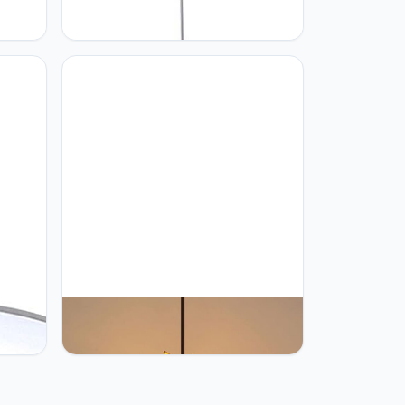
CSSYKV Rieten Rotan Hanglamp,
mp
Bamboe Schaduw Kroonluchter
Weven
Lampenkap Uit Het Midden Van De
t
Eeuw Grote Handgeweven Rieten
kte
Lamp Hanglamp
Plafondverlichtingsarmatuur Voor
Restaurant, Kookeiland, Dineren
 Led-
CSSYKV Rotan Geweven
Licht
Lampenkap Holle Metalen Hanglamp
Natuurlijke Bamboe Geweven
mp
Industriële Hanglamp Indoor
mp
Plafondlamp Handgemaakte