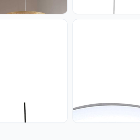
KV Bamboe Lichte Schaduw
CSSYKV CSSYKV Natuurlijke
urant Rotan Hangende
Bamboe Hangende Plafondla
ndverlichtingsarmaturen
Retro Bamboe Kroonluchter 
ieve Plafondhanglamp In
Slaapkamer Hanglamp E27 Me
ost-Azië Eenvoudige
Verstelbaar Touw Handgemaa
kamer Restaurant Bamboe
Noordse Rieten Lamp Voor
en E27 Geweven Lamp
Woonkamer Slaapkamer
V Creatieve Rotan Hanglamp
CSSYKV Modern En Eenvoudig
geweven Zwarte Bamboe
plafondlamp Monochroom Wit 
luchters Rotan Hanglamp In
Vlakke Plafondverlichting
st-Aziatische Stijl Rustieke
Woonkamer Balkon Plafondla
 Vogelnest Lampenkap E27
Slaapkamerlamp Thuis Acrylla