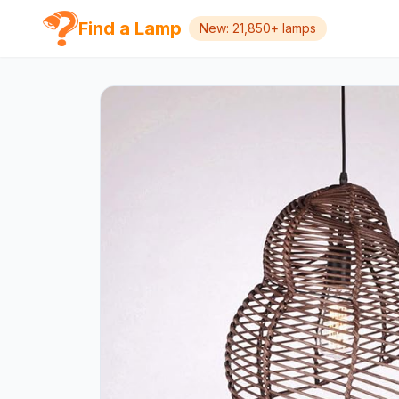
Find a Lamp
New: 21,850+ lamps