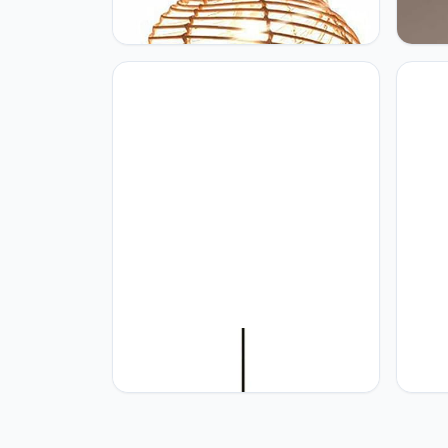
CSSYKV CSSYKV Zuidoost-azie
CSSY
hangerlamp bamboe hangerlamp
Resta
hangerlamp antiek bamboe
Plafo
hangerlamp hangerlamp
Creat
handgemaakte bamboe hangerlamp
Zuido
liniaal restaurant bar slaapkamer
Slaap
woonkamer lamp
Lamp
CSSYKV Natuurlijke Kroonluchters
CSSYK
Koepelvorm Geweven Licht Vintage
Hand
Uitgeholde Bamboe Lantaarn
Kroon
Hanglamp Decoratieve Hangende
Zuidoo
Plafondlamp Met Dubbellaags
Kunst