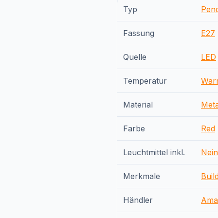
Typ
Pen
Fassung
E27
Quelle
LED
Temperatur
War
Material
Meta
Farbe
Red
Leuchtmittel inkl.
Nein
Merkmale
Buil
Händler
Ama