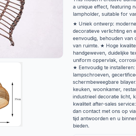
a unique effect, featurin
lampholder, suitable for var
★ Uniek ontwerp: moderne
decoratieve verlichting en 
eenvoudig, behouden van de
van ruimte. ★ Hoge kwalite
handgeweven, duidelijke te
uniform oppervlak, corrosi
★ Eenvoudig te installeren:
lampschroeven, gecertifice
schermbeweegbare bilayer. ★
keuken, woonkamer, restaur
industrieel decoratie licht,
kwaliteit after-sales servic
dan contact met ons op vi
tijd antwoorden en u binne
bieden.