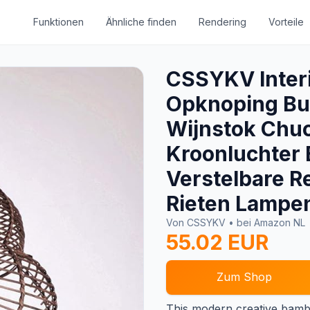
Funktionen
Ähnliche finden
Rendering
Vorteile
CSSYKV Inter
Opknoping Bu
Wijnstok Chu
Kroonluchter
Verstelbare R
Rieten Lampe
Von CSSYKV • bei Amazon NL
55.02 EUR
Zum Shop
This modern creative bambo