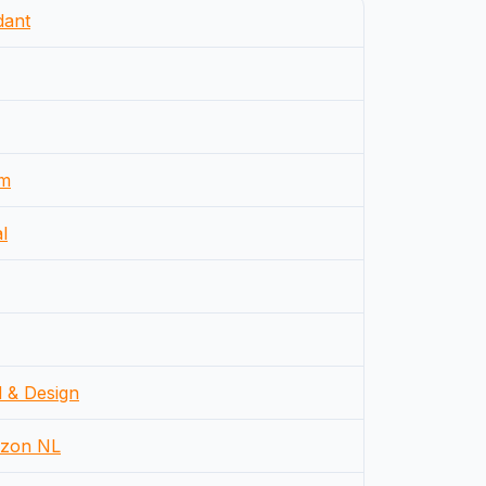
dant
m
l
d & Design
zon NL