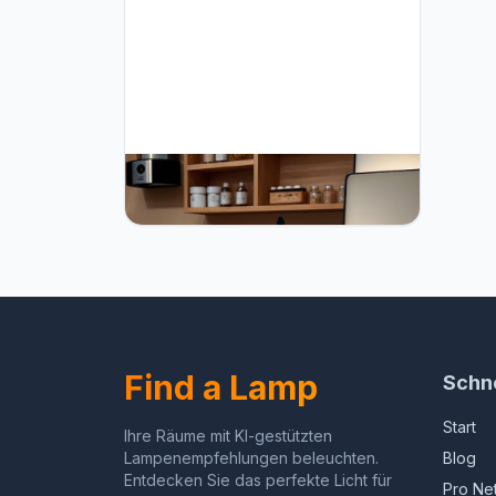
Bidesen 8" Tiffany Style Table
Lamp, Vintage Handmade Stained
Glass Shade Desk Lamp, Bedroom
Bedside Lamp-Included Bulb
Find a Lamp
Schne
Start
Ihre Räume mit KI-gestützten
Lampenempfehlungen beleuchten.
Blog
Entdecken Sie das perfekte Licht für
Pro Ne