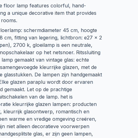
e floor lamp features colorful, hand-
ing a unique decorative item that provides
s rooms.
 vloerlamp: schermdiameter 45 cm, hoogte
 cm, fitting van legering, lichtbron: e27 x 2
en), 2700 k, gloeilamp is een neutrale,
nopschakelaar op het netsnoer. Ritssluiting
y lamp gemaakt van vintage glas: echte
 samengevoegde kleurrijke glazen, met de
de glasstukken. De lampen zijn handgemaakt
Elke glazen paraplu wordt door ervaren
d gemaakt. Let op de prachtige
 uitschakelen van de lamp. het is
tie kleurrijke glazen lampen: producten
, kleurrijk glasontwerp, romantisch en
an een warme en vredige omgeving creëren,
 zijn niet alleen decoratieve voorwerpen
andgesplitste glas, er zijn geen lampen,