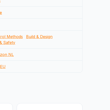
s
e
rol Methods
Build & Design
& Safety
zon NL
EU