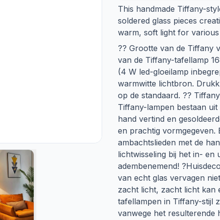
This handmade Tiffany-styl
soldered glass pieces creat
warm, soft light for variou
?? Grootte van de Tiffany
van de Tiffany-tafellamp 168
(4 W led-gloeilamp inbegrep
warmwitte lichtbron. Drukk
op de standaard. ?? Tiffan
Tiffany-lampen bestaan uit
hand vertind en gesoldeer
en prachtig vormgegeven. 
ambachtslieden met de han
lichtwisseling bij het in- en
adembenemend! ?Huisdecora
van echt glas vervagen niet
zacht licht, zacht licht k
tafellampen in Tiffany-stijl
vanwege het resulterende h