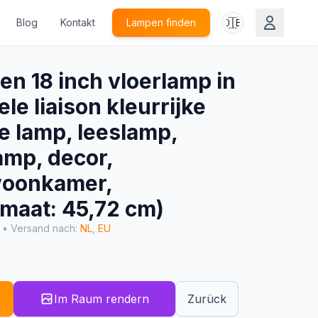
🇩🇪
Blog
Kontakt
Lampen finden
en 18 inch vloerlamp in
gele liaison kleurrijke
e lamp, leeslamp,
amp, decor,
woonkamer,
(maat: 45,72 cm)
• Versand nach:
NL
,
EU
Im Raum rendern
Zurück