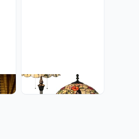
Style
Bidesen 16 Inches Tiffany Floor
hade
Lamp Butterfly Stained Glass Vertical
b
Reading Lamp 16X16X64 Inch
Lamp
Antique Pole Corner Lamp Decor for
Bedroom Living Room Home Office