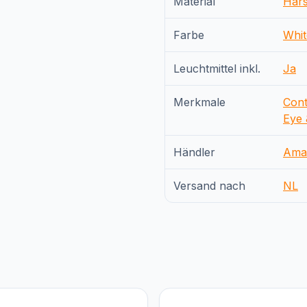
Material
Har
Farbe
Whit
Leuchtmittel inkl.
Ja
Merkmale
Cont
Eye 
Händler
Ama
Versand nach
NL