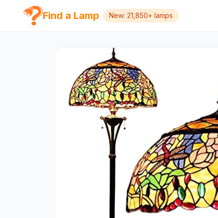
Find a Lamp
New: 21,850+ lamps