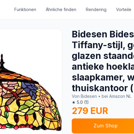
Funktionen
Ähnliche finden
Rendering
Vorteile
Bidesen Bides
Tiffany-stijl, 
glazen staand
antieke hoekl
slaapkamer, 
thuiskantoor 
Von Bidesen • bei Amazon NL
★ 5.0 (1)
279 EUR
Zum Shop