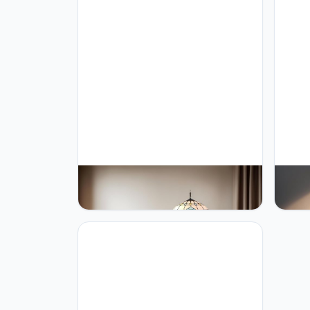
Bidesen Tiffany Yellow Liaison Floor
Bides
Lamp - 40.6cm Antique Corner
Lamp,
Reading Lamp - Decoration
Glass
Bedroom Living Room Home Office
Bedsi
(A3)
Offic