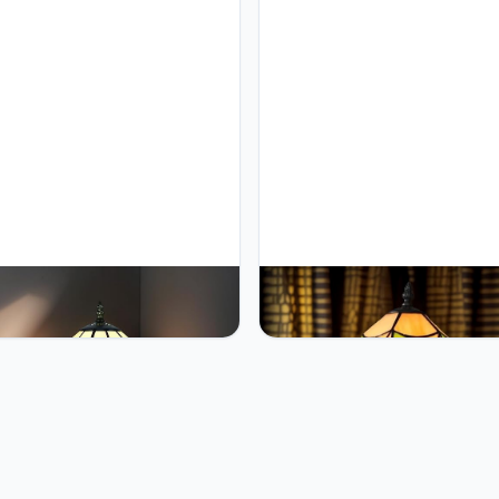
en 8" Tiffany Style Table
Bidesen 8" Handmade Tiffany-
 Vintage Handmade Stained
Table Lamp – Stained Glass S
 Shade Lighting, Bedroom
with Rustproof Base, Warm Bul
de Light, Study Desk Lamp,
Included, Vintage Nightstand 
e Accent Lamp
for Bedroom, Living Room, Bar
Decor (G)