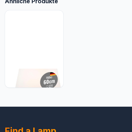
Ähnliche Produkte
8 seasons 8Seasons
Buitenlamp, Polyethyleen,
E27, 9 W, Wit
Find a Lamp