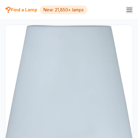
Find a Lamp
New: 21,850+ lamps