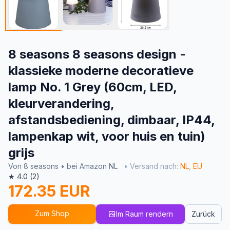
8 seasons 8 seasons design -
klassieke moderne decoratieve
lamp No. 1 Grey (60cm, LED,
kleurverandering,
afstandsbediening, dimbaar, IP44,
lampenkap wit, voor huis en tuin)
grijs
Von 8 seasons • bei Amazon NL
• Versand nach:
NL
,
EU
★ 4.0 (2)
172.35 EUR
Zum Shop
Im Raum rendern
Zurück