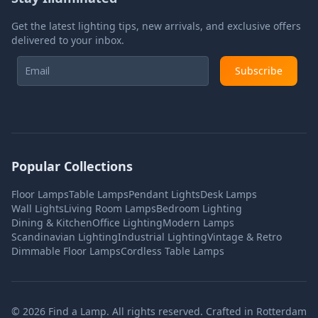
Get the latest lighting tips, new arrivals, and exclusive offers
delivered to your inbox.
Subscribe
Popular Collections
Floor Lamps
Table Lamps
Pendant Lights
Desk Lamps
Wall Lights
Living Room Lamps
Bedroom Lighting
Dining & Kitchen
Office Lighting
Modern Lamps
Scandinavian Lighting
Industrial Lighting
Vintage & Retro
Dimmable Floor Lamps
Cordless Table Lamps
©
2026
Find a Lamp. All rights reserved. Crafted in Rotterdam