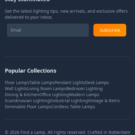
Get the latest lighting tips, new arrivals, and exclusive offers
delivered to your inbox.
Subscribe
Popular Collections
Floor Lamps
Table Lamps
Pendant Lights
Desk Lamps
Wall Lights
Living Room Lamps
Bedroom Lighting
Dining & Kitchen
Office Lighting
Modern Lamps
Scandinavian Lighting
Industrial Lighting
Vintage & Retro
Dimmable Floor Lamps
Cordless Table Lamps
©
2026
Find a Lamp. All rights reserved. Crafted in Rotterdam