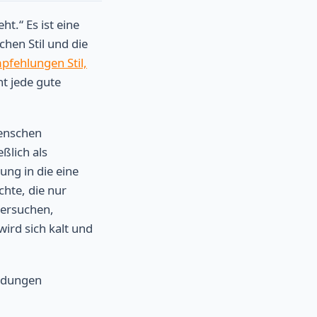
t.“ Es ist eine
hen Stil und die
fehlungen Stil,
nt jede gute
Menschen
ßlich als
ung in die eine
hte, die nur
versuchen,
wird sich kalt und
eidungen