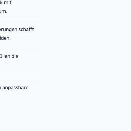
k mit
aum.
rungen schafft
iden.
llen die
n anpassbare