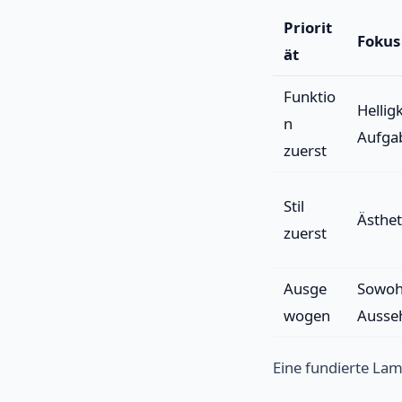
Priorit
Fokus
ät
Funktio
Hellig
n
Aufga
zuerst
Stil
Ästhet
zuerst
Ausge
Sowohl
wogen
Ausse
Eine fundierte La