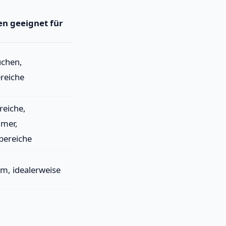
n geeignet für
üchen,
reiche
reiche,
mmer,
bereiche
m, idealerweise