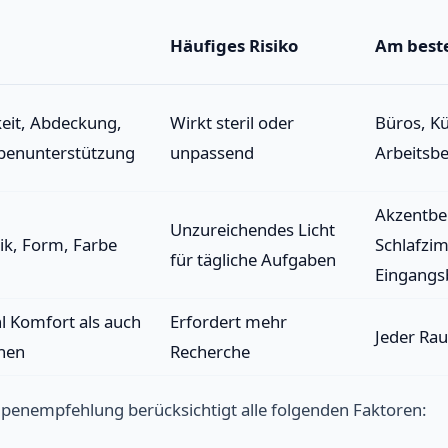
Häufiges Risiko
Am beste
keit, Abdeckung,
Wirkt steril oder
Büros, K
benunterstützung
unpassend
Arbeitsbe
Akzentbe
Unzureichendes Licht
ik, Form, Farbe
Schlafzi
für tägliche Aufgaben
Eingangs
 Komfort als auch
Erfordert mehr
Jeder Rau
hen
Recherche
mpenempfehlung berücksichtigt alle folgenden Faktoren: