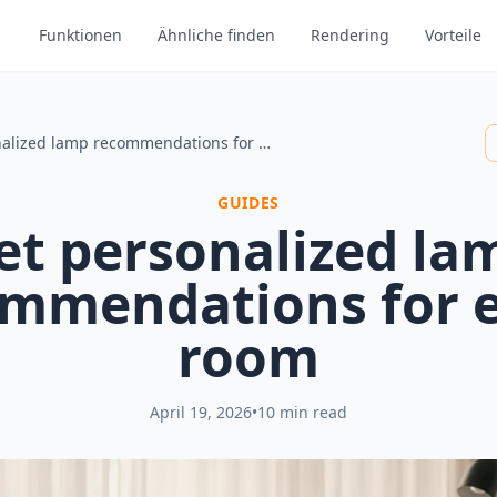
Funktionen
Ähnliche finden
Rendering
Vorteile
Get personalized lamp recommendations for every room
GUIDES
et personalized la
mmendations for 
room
April 19, 2026
•
10 min read