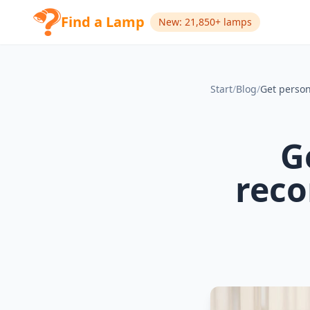
Find a Lamp
New: 21,850+ lamps
Start
/
Blog
/
G
reco