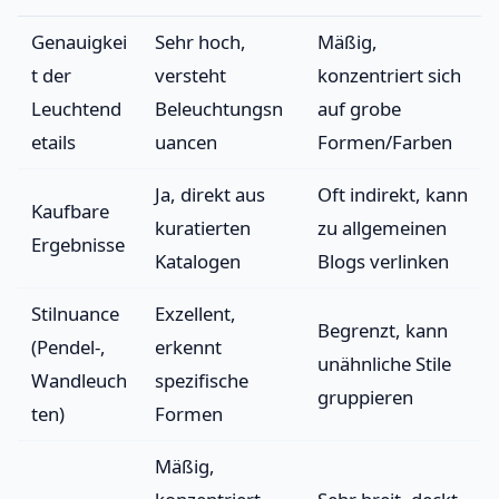
Genauigkei
Sehr hoch,
Mäßig,
t der
versteht
konzentriert sich
Leuchtend
Beleuchtungsn
auf grobe
etails
uancen
Formen/Farben
Ja, direkt aus
Oft indirekt, kann
Kaufbare
kuratierten
zu allgemeinen
Ergebnisse
Katalogen
Blogs verlinken
Stilnuance
Exzellent,
Begrenzt, kann
(Pendel-,
erkennt
unähnliche Stile
Wandleuch
spezifische
gruppieren
ten)
Formen
Mäßig,