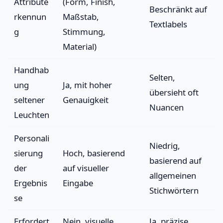
Attribute
(Form, Finish,
Beschränkt auf
rkennun
Maßstab,
Textlabels
g
Stimmung,
Material)
Handhab
Selten,
ung
Ja, mit hoher
übersieht oft
seltener
Genauigkeit
Nuancen
Leuchten
Personali
Niedrig,
sierung
Hoch, basierend
basierend auf
der
auf visueller
allgemeinen
Ergebnis
Eingabe
Stichwörtern
se
Erfordert
Nein, visuelle
Ja, präzise