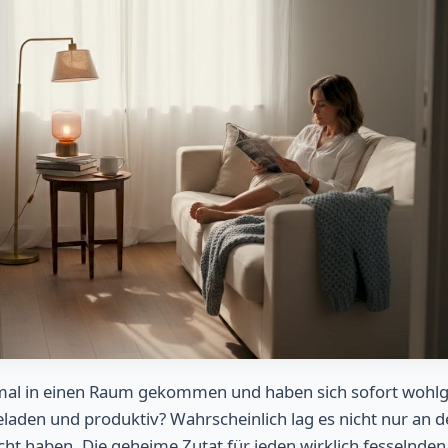
nmal in einen Raum gekommen und haben sich sofort wohlg
geladen und produktiv? Wahrscheinlich lag es nicht nur an 
t haben. Die geheime Zutat für jeden wirklich fesselnden