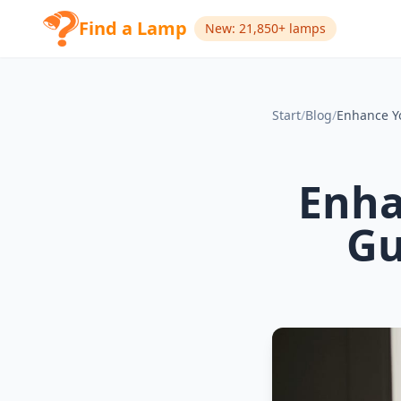
Find a Lamp
New: 21,850+ lamps
Start
/
Blog
/
Enha
Gu