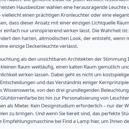
meisten Hausbesitzer wählen eine herausragende Leuchte u
 – vielleicht einen prächtigen Kronleuchter oder eine elega
en, dass dieser Ansatz mit einer einzigen Lichtquelle Räum
einfach nur uninspirierend wirken lässt. Die Wahrheit ist
ndert den harten, altmodischen Look, der entsteht, wenn 
eine einzige Deckenleuchte verlässt.
eleuchtung als den unsichtbaren Architekten der Stimmung
n kleinen Raum weitläufig, einen kalten Raum gemütlich un
lichkeit wirken lassen. Dabei geht es nicht um kostspieli
ntscheidungen und das Verständnis einiger Kernprinzipien
les Wissenswerte, von den drei grundlegenden Beleuchtung
 Glühbirnenfarbe bis hin zur Personalisierung von Leuchten 
n als Mieter. Kein Designstudium erforderlich – nur der W
en zu bringen. Und wenn Sie bereit sind, das perfekte Stüc
te Empfehlungsmaschine bei Find a Lamp hier, um Ihnen d