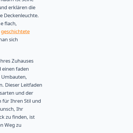
nd erklären die
nte Deckenleuchte.
e flach,
:
geschichtete
man sich
 Ihres Zuhauses
d einen faden
ge Umbauten,
. Dieser Leitfaden
sarten und der
für Ihren Stil und
unsch, Ihr
k zu finden, ist
en Weg zu