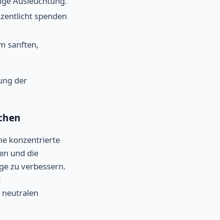
mige Ausleuchtung.
kzentlicht spenden
m sanften,
gung der
uchen
ne konzentrierte
ten und die
ege zu verbessern.
t
 neutralen