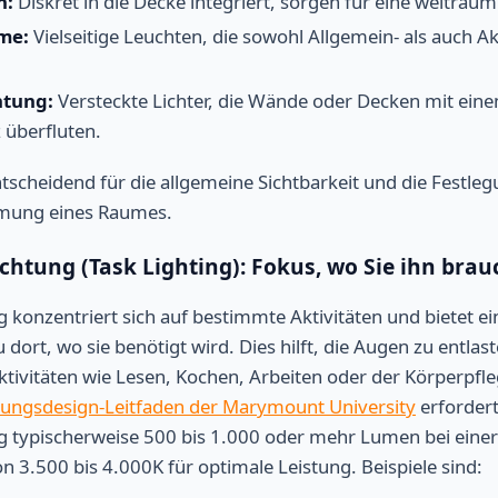
n:
Diskret in die Decke integriert, sorgen für eine weiträu
me:
Vielseitige Leuchten, die sowohl Allgemein- als auch A
htung:
Versteckte Lichter, die Wände oder Decken mit eine
 überfluten.
entscheidend für die allgemeine Sichtbarkeit und die Festle
mmung eines Raumes.
uchtung (Task Lighting): Fokus, wo Sie ihn bra
 konzentriert sich auf bestimmte Aktivitäten und bietet ei
dort, wo sie benötigt wird. Dies hilft, die Augen zu entlas
Aktivitäten wie Lesen, Kochen, Arbeiten oder der Körperpfl
ungsdesign-Leitfaden der Marymount University
erforder
g typischerweise 500 bis 1.000 oder mehr Lumen bei einer
 3.500 bis 4.000K für optimale Leistung. Beispiele sind: