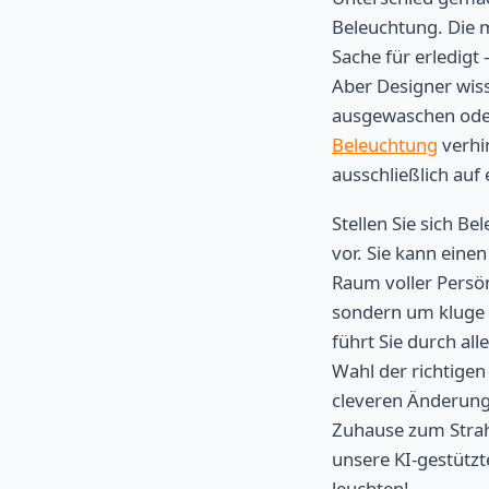
Beleuchtung. Die 
Sache für erledigt
Aber Designer wiss
ausgewaschen oder 
Beleuchtung
verhi
ausschließlich auf 
Stellen Sie sich B
vor. Sie kann eine
Raum voller Persön
sondern um kluge E
führt Sie durch al
Wahl der richtigen
cleveren Änderunge
Zuhause zum Strahl
unsere KI-gestütz
leuchten!