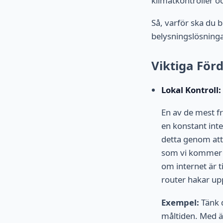
klimatkontroller o
Så, varför ska du 
belysningslösningar
Viktiga För
Lokal Kontroll: 
En av de mest f
en konstant inte
detta genom att 
som vi kommer a
om internet är ti
router hakar upp
Exempel:
Tänk d
måltiden. Med ä