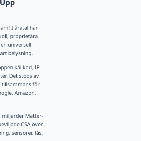
 Upp
am! I åratal har
ll, proprietära
en universell
mart belysning.
öppen källkod, IP-
er. Det stöds av
r tillsammans för
Google, Amazon,
 miljarder Matter-
eviljade CSA över
ing, sensorer, lås,