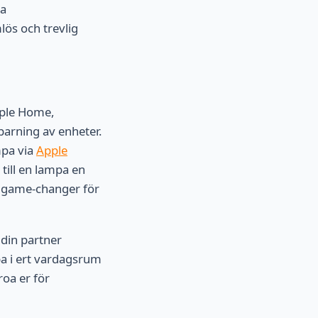
da
mlös och trevlig
pple Home,
arning av enheter.
mpa via
Apple
till en lampa en
g game-changer för
din partner
a i ert vardagsrum
roa er för