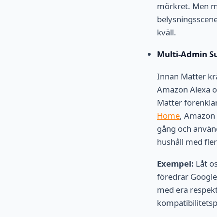
mörkret. Men m
belysningsscener 
kväll.
Multi-Admin Su
Innan Matter k
Amazon Alexa oc
Matter förenkla
Home
, Amazon 
gång och använd
hushåll med fle
Exempel:
Låt os
föredrar Googl
med era respekti
kompatibilitets