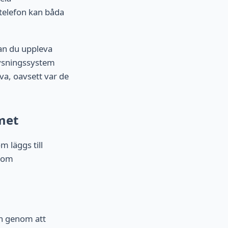
-telefon kan båda
kan du uppleva
lysningssystem
va, oavsett var de
met
 läggs till
 som
en genom att