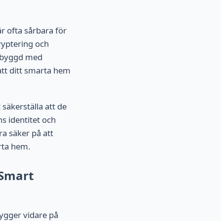
r ofta sårbara för
ryptering och
är byggd med
 att ditt smarta hem
säkerställa att de
ns identitet och
a säker på att
rta hem.
 Smart
bygger vidare på