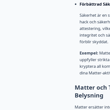
Förbättrad Sä
Säkerhet är en s
hack och säkerh
attestering, vil
integritet och s
förblir skyddat.
Exempel:
Matter
uppfyller strikt
kryptera all ko
dina Matter-akt
Matter och T
Belysning
Matter ersätter int