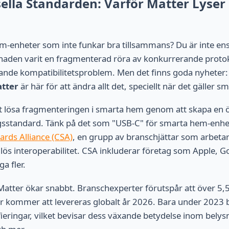
ella Standarden: Varför Matter Lyser
m-enheter som inte funkar bra tillsammans? Du är inte ens
den varit en fragmenterad röra av konkurrerande protoko
ande kompatibilitetsproblem. Men det finns goda nyheter: 
tter
är här för att ändra allt det, speciellt när det gäller s
 att lösa fragmenteringen i smarta hem genom att skapa en 
gsstandard. Tänk på det som "USB-C" för smarta hem-enhet
ards Alliance (CSA)
, en grupp av branschjättar som arbeta
mlös interoperabilitet. CSA inkluderar företag som Apple, 
 fler.
tter ökar snabbt. Branschexperter förutspår att över 5,5
 kommer att levereras globalt år 2026. Bara under 2023 b
ieringar, vilket bevisar dess växande betydelse inom belysn