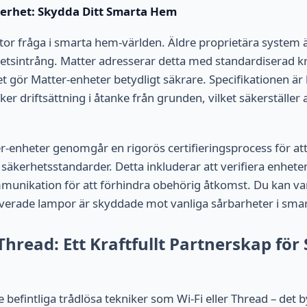
kerhet: Skydda Ditt Smarta Hem
tor fråga i smarta hem-världen. Äldre proprietära system ä
etsintrång. Matter adresserar detta med standardiserad k
ket gör Matter-enheter betydligt säkrare. Specifikationen 
äker driftsättning i åtanke från grunden, vilket säkerställer
-enheter genomgår en rigorös certifieringsprocess för att 
a säkerhetsstandarder. Detta inkluderar att verifiera enhete
mmunikation för att förhindra obehörig åtkomst. Du kan var
iverade lampor är skyddade mot vanliga sårbarheter i sma
hread: Ett Kraftfullt Partnerskap för
e befintliga trådlösa tekniker som Wi-Fi eller Thread – det 