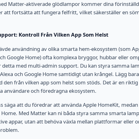
ed Matter-aktiverade glödlampor kommer dina förinställ
att fortsätta att fungera felfritt, vilket säkerställer en sö
pport: Kontroll Från Vilken App Som Helst
rävde användning av olika smarta hem-ekosystem (som A
h Google Home) ofta komplexa bryggor, hubbar eller omp
r detta med multi-admin support. Du kan styra samma la
Alexa och Google Home samtidigt utan krångel. Lägg bara 
 den från vilken app som helst som stöds. Det är en rikti
ra användare och föredragna ekosystem.
s säga att du föredrar att använda Apple HomeKit, medan 
e Home. Med Matter kan ni båda styra samma smarta lamp
ve appar, utan att behöva växla mellan plattformar eller o
problem.