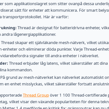
er som applikationslagret som sitter ovanpå dessa underl
rdiserat sätt för enheter att kommunicera. För smart bely
a transportprotokollet. Här är varför:
rukning:
Thread är designat för batteridrivna enheter, vilke
 andra lågenergiapplikationer.
Thread skapar ett självläkande mesh-nätverk, vilket utöka
-enheter och eliminerar döda punkter. Varje Thread-enhe
vidarebefordra signaler till andra enheter i nätverket.
der:
Thread erbjuder låg latens, vilket säkerställer att din
 dina kommandon.
På grund av mesh-nätverket kan nätverket automatiskt omd
 en enhet misslyckas, vilket säkerställer fortsatt anslutni
rapporterade
Thread Group
över 1 100 Thread-certifierade
g, vilket visar den växande populariteten för denna tekn
h Matter 1.4 medförde en kritisk fix: gränsroutrar kan nu d