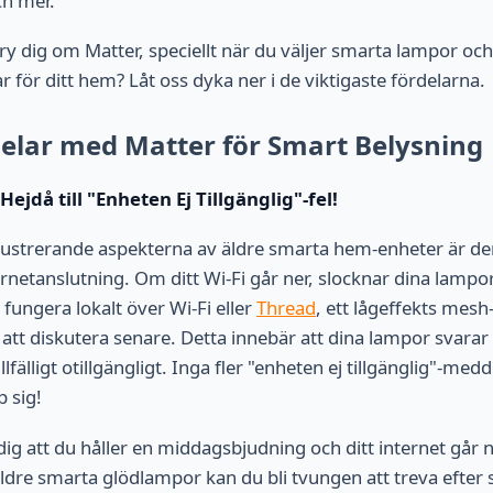
ch mer.
bry dig om Matter, speciellt när du väljer smarta lampor och
 för ditt hem? Låt oss dyka ner i de viktigaste fördelarna.
delar med Matter för Smart Belysning
Hejdå till "Enheten Ej Tillgänglig"-fel!
rustrerande aspekterna av äldre smarta hem-enheter är d
rnetanslutning. Om ditt Wi-Fi går ner, slocknar dina lampor
fungera lokalt över Wi-Fi eller
Thread
, ett lågeffekts mesh
tt diskutera senare. Detta innebär att dina lampor svara
llfälligt otillgängligt. Inga fler "enheten ej tillgänglig"-me
 sig!
ig att du håller en middagsbjudning och ditt internet går 
ldre smarta glödlampor kan du bli tvungen att treva efter 