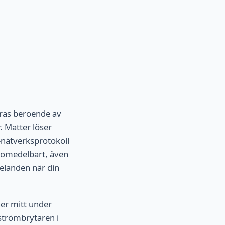
eras beroende av
. Matter löser
-nätverksprotokoll
r omedelbart, även
ddelanden när din
ner mitt under
strömbrytaren i