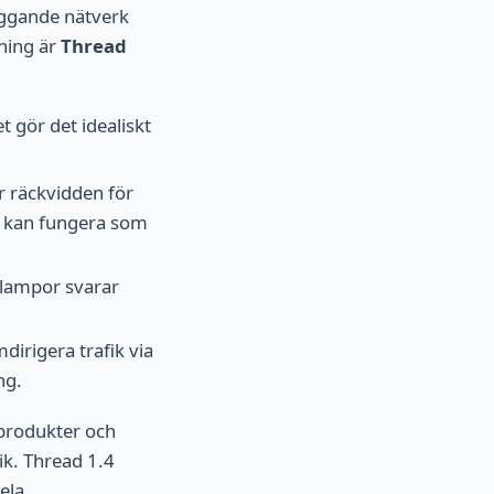
iggande nätverk
sning är
Thread
t gör det idealiskt
r räckvidden för
t kan fungera som
a lampor svarar
irigera trafik via
ng.
 produkter och
ik. Thread 1.4
ela