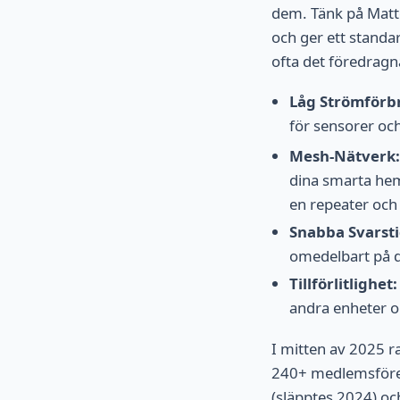
dem. Tänk på Matt
och ger ett standa
ofta det föredragn
Låg Strömförb
för sensorer och
Mesh-Nätverk:
dina smarta hem
en repeater och 
Snabba Svarsti
omedelbart på
Tillförlitlighet:
andra enheter om
I mitten av 2025 
240+ medlemsföreta
(släpptes 2024) oc