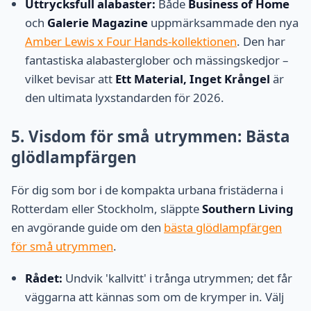
Uttrycksfull alabaster:
Både
Business of Home
och
Galerie Magazine
uppmärksammade den nya
Amber Lewis x Four Hands-kollektionen
. Den har
fantastiska alabasterglober och mässingskedjor –
vilket bevisar att
Ett Material, Inget Krångel
är
den ultimata lyxstandarden för 2026.
5. Visdom för små utrymmen: Bästa
glödlampfärgen
För dig som bor i de kompakta urbana fristäderna i
Rotterdam eller Stockholm, släppte
Southern Living
en avgörande guide om den
bästa glödlampfärgen
för små utrymmen
.
Rådet:
Undvik 'kallvitt' i trånga utrymmen; det får
väggarna att kännas som om de krymper in. Välj