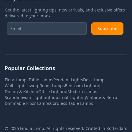
Get the latest lighting tips, new arrivals, and exclusive offers
delivered to your inbox.
Subscribe
Popular Collections
Floor Lamps
Table Lamps
Pendant Lights
Desk Lamps
Wall Lights
Living Room Lamps
Bedroom Lighting
Dining & Kitchen
Office Lighting
Modern Lamps
Scandinavian Lighting
Industrial Lighting
Vintage & Retro
Dimmable Floor Lamps
Cordless Table Lamps
©
2026
Find a Lamp. All rights reserved. Crafted in Rotterdam