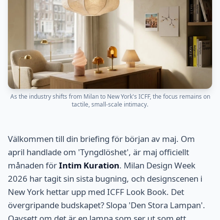
As the industry shifts from Milan to New York's ICFF, the focus remains on
tactile, small-scale intimacy.
Välkommen till din briefing för början av maj. Om
april handlade om 'Tyngdlöshet', är maj officiellt
månaden för
Intim Kuration
. Milan Design Week
2026 har tagit sin sista bugning, och designscenen i
New York hettar upp med ICFF Look Book. Det
övergripande budskapet? Slopa 'Den Stora Lampan'.
Oavsett om det är en lampa som ser ut som ett