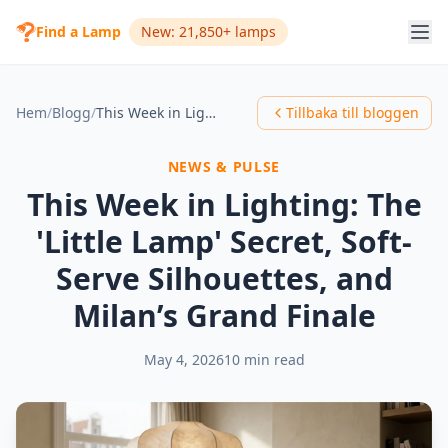
Find a Lamp
New: 21,850+ lamps
Hem
/
Blogg
/
This Week in Lighting: The 'Little Lamp' Secret, Soft-Serve Silhouettes, and Milan’s Grand Finale
Tillbaka till bloggen
NEWS & PULSE
This Week in Lighting: The
'Little Lamp' Secret, Soft-
Serve Silhouettes, and
Milan’s Grand Finale
May 4, 2026
10 min read