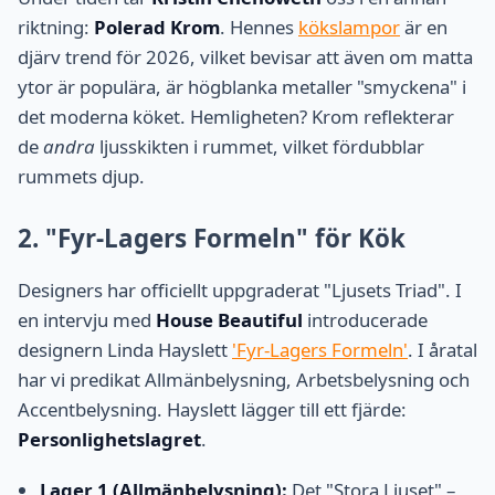
riktning:
Polerad Krom
. Hennes
kökslampor
är en
djärv trend för 2026, vilket bevisar att även om matta
ytor är populära, är högblanka metaller "smyckena" i
det moderna köket. Hemligheten? Krom reflekterar
de
andra
ljusskikten i rummet, vilket fördubblar
rummets djup.
2. "Fyr-Lagers Formeln" för Kök
Designers har officiellt uppgraderat "Ljusets Triad". I
en intervju med
House Beautiful
introducerade
designern Linda Hayslett
'Fyr-Lagers Formeln'
. I åratal
har vi predikat Allmänbelysning, Arbetsbelysning och
Accentbelysning. Hayslett lägger till ett fjärde:
Personlighetslagret
.
Lager 1 (Allmänbelysning):
Det "Stora Ljuset" –