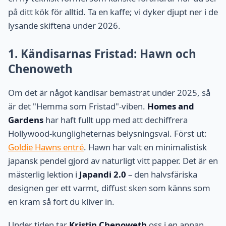
på ditt kök för alltid. Ta en kaffe; vi dyker djupt ner i de
lysande skiftena under 2026.
1. Kändisarnas Fristad: Hawn och
Chenoweth
Om det är något kändisar bemästrat under 2025, så
är det "Hemma som Fristad"-viben.
Homes and
Gardens
har haft fullt upp med att dechiffrera
Hollywood-kungligheternas belysningsval. Först ut:
Goldie Hawns entré
. Hawn har valt en minimalistisk
japansk pendel gjord av naturligt vitt papper. Det är en
mästerlig lektion i
Japandi 2.0
– den halvsfäriska
designen ger ett varmt, diffust sken som känns som
en kram så fort du kliver in.
Under tiden tar
Kristin Chenoweth
oss i en annan