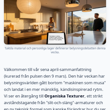
Taktila material och personliga lager definierar belysningsdebatten denna
vecka.
Välkommen till vår sena april-sammanfattning
(kurerad från pulsen den 9 mars). Den här veckan har
belysningsvärlden gått bortom "maskinen som musa"
och landat i en mer mänsklig, kändisinspirerad rytm.
Vi ser en återgång till
Organiska Texturer
, ett strikt
avståndstagande från "slit-och-släng"-armaturer och
en ny teknisk formel som kanske förändrar hur du ser