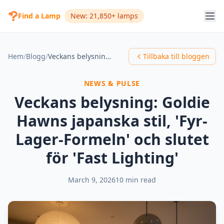
Find a Lamp
New: 21,850+ lamps
Hem
/
Blogg
/
Veckans belysning: Goldie Hawns japanska stil, 'Fyr-Lager-Formeln' och slutet för 'Fast Lighting'
Tillbaka till bloggen
NEWS & PULSE
Veckans belysning: Goldie
Hawns japanska stil, 'Fyr-
Lager-Formeln' och slutet
för 'Fast Lighting'
March 9, 2026
10 min read