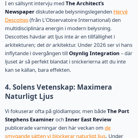
I en sällsynt intervju med
The Architect’s
Newspaper
diskuterade belysningslegenden
Hervé
Descottes
(från L'Observatoire International) den
multidisciplinära energin i modern belysning.
Descottes hävdar att ljus inte är en tillfällighet i
arkitekturen; det
är
arkitektur. Under 2026 ser vi hans
inflytande i övergången till
Osynlig Integration
– där
ljuset är så perfekt blandat i snickerierna att du inte
kan se källan, bara effekten.
4. Solens Vetenskap: Maximera
Naturligt Ljus
Vi fokuserar ofta på glödlampor, men både
The Port
Stephens Examiner
och
Inner East Review
publicerade varningar den här veckan om
de
smygande sätten vi blockerar naturligt ljus
. Under