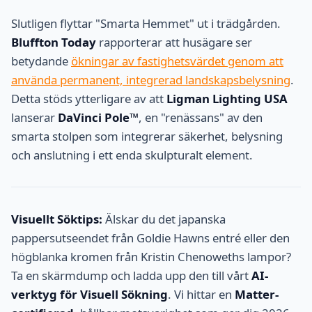
Slutligen flyttar "Smarta Hemmet" ut i trädgården.
Bluffton Today
rapporterar att husägare ser
betydande
ökningar av fastighetsvärdet genom att
använda permanent, integrerad landskapsbelysning
.
Detta stöds ytterligare av att
Ligman Lighting USA
lanserar
DaVinci Pole™
, en "renässans" av den
smarta stolpen som integrerar säkerhet, belysning
och anslutning i ett enda skulpturalt element.
Visuellt Söktips:
Älskar du det japanska
pappersutseendet från Goldie Hawns entré eller den
högblanka kromen från Kristin Chenoweths lampor?
Ta en skärmdump och ladda upp den till vårt
AI-
verktyg för Visuell Sökning
. Vi hittar en
Matter-