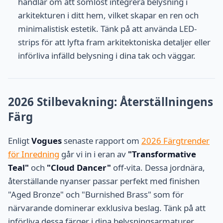
handlar om att sömlöst integrera belysning i
arkitekturen i ditt hem, vilket skapar en ren och
minimalistisk estetik. Tänk på att använda LED-
strips för att lyfta fram arkitektoniska detaljer eller
införliva infälld belysning i dina tak och väggar.
2026 Stilbevakning: Återställningens
Färg
Enligt
Vogues
senaste rapport om
2026 Färgtrender
för Inredning
går vi in i eran av
"Transformative
Teal"
och
"Cloud Dancer"
off-vita. Dessa jordnära,
återställande nyanser passar perfekt med finishen
"Aged Bronze" och "Burnished Brass" som för
närvarande dominerar exklusiva beslag. Tänk på att
införliva dessa färger i dina belysningsarmaturer,