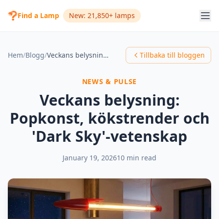
Find a Lamp
New: 21,850+ lamps
Hem
/
Blogg
/
Veckans belysning: Popkonst, kökstrender och 'Dark Sky'-vetenskap
Tillbaka till bloggen
NEWS & PULSE
Veckans belysning:
Popkonst, kökstrender och
'Dark Sky'-vetenskap
January 19, 2026
10 min read