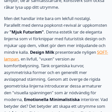
lampor; de är samtalsstartare, konstverk som också
råkar lysa upp ditt utrymme.
Men det handlar inte bara om lekfull nostalgi.
Parallellt med denna popkonst-revival är uppkomsten
av
"Mjuk Futurism"
. Denna estetik tar de eleganta
linjerna som vi förknippar med futuristisk design och
mjukar upp dem, vilket gör dem mer inbjudande och
mindre kalla.
Design Milk
presenterade nyligen
SOFT-
lampan
, en livfull, "vuxen" version av
komfortbelysning. Tänk organiska kurvor,
asymmetriska former och en generellt mer
avslappnad stämning. Genom att överge de rigida
geometriska linjerna introducerar dessa armaturer
den "visuella spänningen" som är nödvändig för
moderna,
Emotionella Minimalistiska
interiörer. Vad
betyder det? Det betyder att skapa ett utrymme som