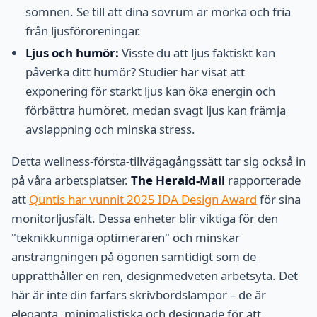
sömnen. Se till att dina sovrum är mörka och fria
från ljusföroreningar.
Ljus och humör:
Visste du att ljus faktiskt kan
påverka ditt humör? Studier har visat att
exponering för starkt ljus kan öka energin och
förbättra humöret, medan svagt ljus kan främja
avslappning och minska stress.
Detta wellness-första-tillvägagångssätt tar sig också in
på våra arbetsplatser.
The Herald-Mail
rapporterade
att
Quntis har vunnit 2025 IDA Design Award
för sina
monitorljusfält. Dessa enheter blir viktiga för den
"teknikkunniga optimeraren" och minskar
ansträngningen på ögonen samtidigt som de
upprätthåller en ren, designmedveten arbetsyta. Det
här är inte din farfars skrivbordslampor – de är
eleganta, minimalistiska och designade för att