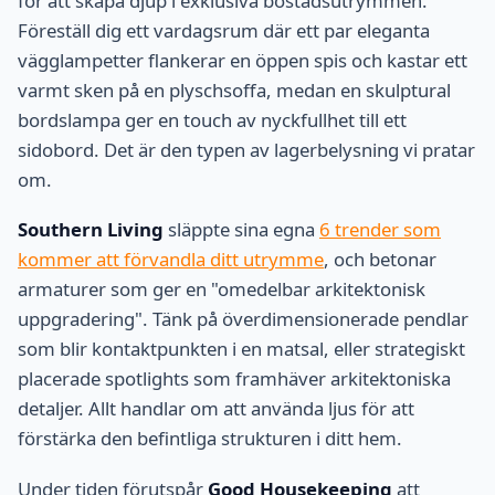
för att skapa djup i exklusiva bostadsutrymmen.
Föreställ dig ett vardagsrum där ett par eleganta
vägglampetter flankerar en öppen spis och kastar ett
varmt sken på en plyschsoffa, medan en skulptural
bordslampa ger en touch av nyckfullhet till ett
sidobord. Det är den typen av lagerbelysning vi pratar
om.
Southern Living
släppte sina egna
6 trender som
kommer att förvandla ditt utrymme
, och betonar
armaturer som ger en "omedelbar arkitektonisk
uppgradering". Tänk på överdimensionerade pendlar
som blir kontaktpunkten i en matsal, eller strategiskt
placerade spotlights som framhäver arkitektoniska
detaljer. Allt handlar om att använda ljus för att
förstärka den befintliga strukturen i ditt hem.
Under tiden förutspår
Good Housekeeping
att