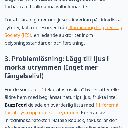
förbättra ditt allmänna välbefinnande.
För att lära dig mer om ljusets inverkan på cirkadiska
rytmer, kolla in resurser från
Illuminating Engineering
Society (IES)
, en ledande auktoritet inom
belysningsstandarder och forskning.
3. Problemlösning: Lägg till ljus i
mörka utrymmen (Inget mer
fängelseliv!)
För de som bor i "dekorativt osäkra" hyresrätter eller
äldre hem med begränsat naturligt ljus, frukta inte!
BuzzFeed
delade en ovärderlig lista med
11 föremål
för att lysa upp mörka utrymmen
. Kurerad av
inredningsarkitekten Natalie Rebuck, fokuserar den
på eleganta vägglampetter som riktar ljus både uppåt