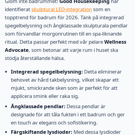
Glöm inte badrummet!
Good Housekeeping
har
identifierat
skulptural LED-integration
som en
topptrend för badrum för 2026. Tänk på integrerad
spegelbelysning och ångklassade skulpturala pendlar
som förvandlar morgonrutinen till en spa-liknande
ritual. Detta passar perfekt med vår pelare
Wellness
Advocate
, som betonar att varje rum i huset ska
stödja återställande hälsa.
Integrerad spegelbelysning:
Detta eliminerar
behovet av hård takbelysning, vilket skapar ett
mjukt, smickrande sken som är perfekt för att
applicera smink eller raka sig.
Ångklassade pendlar:
Dessa pendlar är
designade för att tåla fukten i ett badrum och ger
en touch av elegans och sofistikering.
Färgskiftande lysdioder:
Med dessa lysdioder