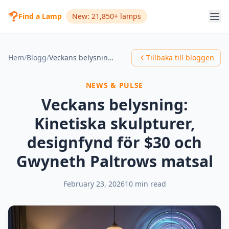
Find a Lamp
New: 21,850+ lamps
Hem
/
Blogg
/
Veckans belysning: Kinetiska skulpturer, designfynd för $30 och Gwyneth Paltrows matsal
Tillbaka till bloggen
NEWS & PULSE
Veckans belysning:
Kinetiska skulpturer,
designfynd för $30 och
Gwyneth Paltrows matsal
February 23, 2026
10 min read