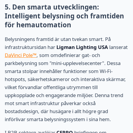
5. Den smarta utvecklingen:
Intelligent belysning och framtiden
för hemautomation
Belysningens framtid är utan tvekan smart. På
infrastruktursidan har
Ligman Lighting USA
lanserat
DaVinci Pole™
, som omdefinierar gat- och
parkbelysning som "mini-upplevelsecenter". Dessa
smarta stolpar innehåller funktioner som Wi-Fi-
hotspots, säkerhetskameror och interaktiva skärmar,
vilket förvandlar offentliga utrymmen till
uppkopplade och engagerande miljöer. Denna trend
mot smart infrastruktur påverkar också
bostadsdesign, där husägare i allt högre grad
införlivar smarta belysningssystem i sina hem.
I B2B-sektorn avslöjar
CEPRO
-briefingen om