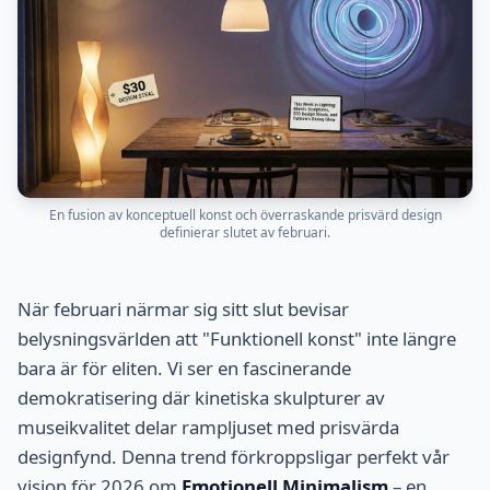
En fusion av konceptuell konst och överraskande prisvärd design
definierar slutet av februari.
När februari närmar sig sitt slut bevisar
belysningsvärlden att "Funktionell konst" inte längre
bara är för eliten. Vi ser en fascinerande
demokratisering där kinetiska skulpturer av
museikvalitet delar rampljuset med prisvärda
designfynd. Denna trend förkroppsligar perfekt vår
vision för 2026 om
Emotionell Minimalism
– en