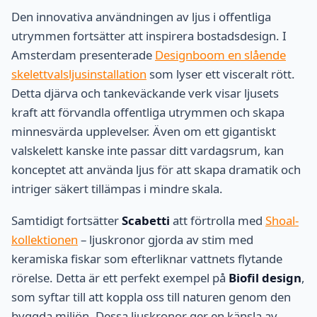
Den innovativa användningen av ljus i offentliga
utrymmen fortsätter att inspirera bostadsdesign. I
Amsterdam presenterade
Designboom en slående
skelettvalsljusinstallation
som lyser ett visceralt rött.
Detta djärva och tankeväckande verk visar ljusets
kraft att förvandla offentliga utrymmen och skapa
minnesvärda upplevelser. Även om ett gigantiskt
valskelett kanske inte passar ditt vardagsrum, kan
konceptet att använda ljus för att skapa dramatik och
intriger säkert tillämpas i mindre skala.
Samtidigt fortsätter
Scabetti
att förtrolla med
Shoal-
kollektionen
– ljuskronor gjorda av stim med
keramiska fiskar som efterliknar vattnets flytande
rörelse. Detta är ett perfekt exempel på
Biofil design
,
som syftar till att koppla oss till naturen genom den
byggda miljön. Dessa ljuskronor ger en känsla av