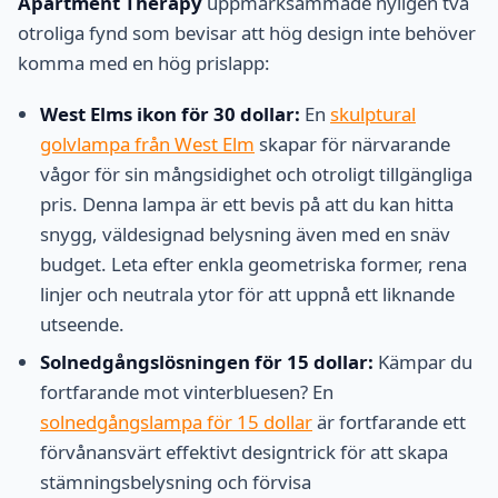
Apartment Therapy
uppmärksammade nyligen två
otroliga fynd som bevisar att hög design inte behöver
komma med en hög prislapp:
West Elms ikon för 30 dollar:
En
skulptural
golvlampa från West Elm
skapar för närvarande
vågor för sin mångsidighet och otroligt tillgängliga
pris. Denna lampa är ett bevis på att du kan hitta
snygg, väldesignad belysning även med en snäv
budget. Leta efter enkla geometriska former, rena
linjer och neutrala ytor för att uppnå ett liknande
utseende.
Solnedgångslösningen för 15 dollar:
Kämpar du
fortfarande mot vinterbluesen? En
solnedgångslampa för 15 dollar
är fortfarande ett
förvånansvärt effektivt designtrick för att skapa
stämningsbelysning och förvisa