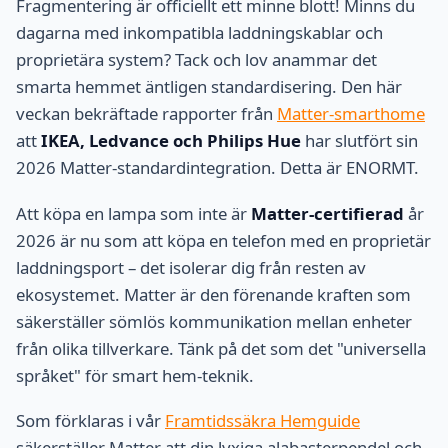
Fragmentering är officiellt ett minne blott! Minns du
dagarna med inkompatibla laddningskablar och
proprietära system? Tack och lov anammar det
smarta hemmet äntligen standardisering. Den här
veckan bekräftade rapporter från
Matter-smarthome
att
IKEA, Ledvance och Philips Hue
har slutfört sin
2026 Matter-standardintegration. Detta är ENORMT.
Att köpa en lampa som inte är
Matter-certifierad
år
2026 är nu som att köpa en telefon med en proprietär
laddningsport – det isolerar dig från resten av
ekosystemet. Matter är den förenande kraften som
säkerställer sömlös kommunikation mellan enheter
från olika tillverkare. Tänk på det som det "universella
språket" för smart hem-teknik.
Som förklaras i vår
Framtidssäkra Hemguide
säkerställer Matter att din lyxiga alabasterpendel och