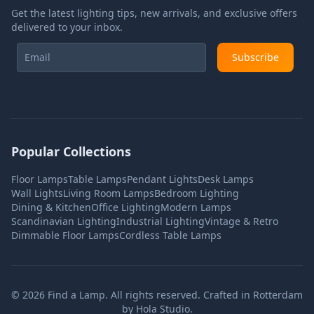
Get the latest lighting tips, new arrivals, and exclusive offers
delivered to your inbox.
Subscribe
Popular Collections
Floor Lamps
Table Lamps
Pendant Lights
Desk Lamps
Wall Lights
Living Room Lamps
Bedroom Lighting
Dining & Kitchen
Office Lighting
Modern Lamps
Scandinavian Lighting
Industrial Lighting
Vintage & Retro
Dimmable Floor Lamps
Cordless Table Lamps
©
2026
Find a Lamp. All rights reserved. Crafted in Rotterdam
by
Hola Studio
.