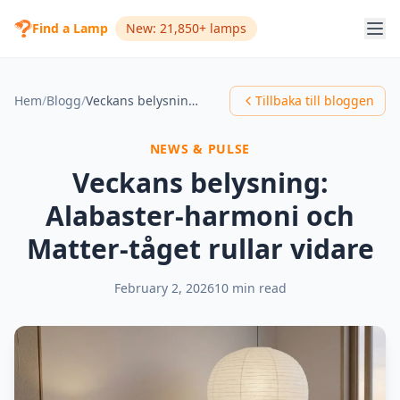
Find a Lamp
New: 21,850+ lamps
Hem
/
Blogg
/
Veckans belysning: Alabaster-harmoni och Matter-tåget rullar vidare
Tillbaka till bloggen
NEWS & PULSE
Veckans belysning:
Alabaster-harmoni och
Matter-tåget rullar vidare
February 2, 2026
10 min read